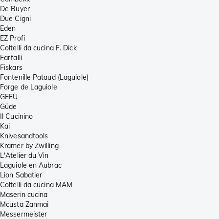
De Buyer
Due Cigni
Eden
EZ Profi
Coltelli da cucina F. Dick
Farfalli
Fiskars
Fontenille Pataud (Laguiole)
Forge de Laguiole
GEFU
Güde
Il Cucinino
Kai
Knivesandtools
Kramer by Zwilling
L'Atelier du Vin
Laguiole en Aubrac
Lion Sabatier
Coltelli da cucina MAM
Maserin cucina
Mcusta Zanmai
Messermeister