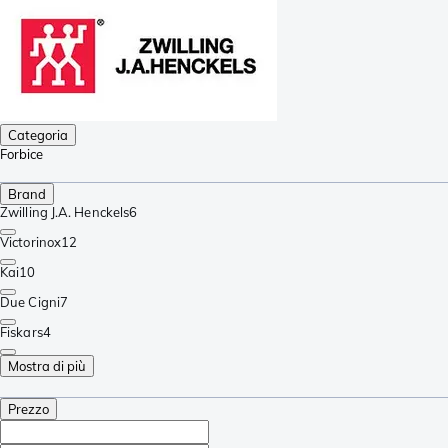
Categoria
Forbice
Brand
Zwilling J.A. Henckels
6
Victorinox
12
Kai
10
Due Cigni
7
Fiskars
4
Mostra di più
Prezzo