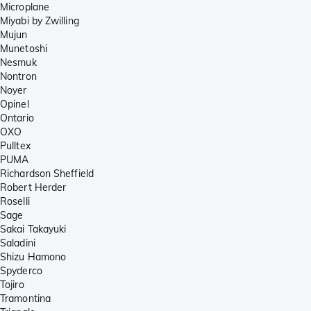
Microplane
Miyabi by Zwilling
Mujun
Munetoshi
Nesmuk
Nontron
Noyer
Opinel
Ontario
OXO
Pulltex
PUMA
Richardson Sheffield
Robert Herder
Roselli
Sage
Sakai Takayuki
Saladini
Shizu Hamono
Spyderco
Tojiro
Tramontina