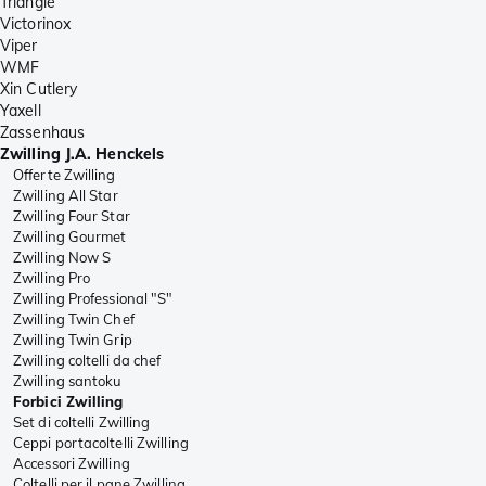
Triangle
Victorinox
Viper
WMF
Xin Cutlery
Yaxell
Zassenhaus
Zwilling J.A. Henckels
Offerte Zwilling
Zwilling All Star
Zwilling Four Star
Zwilling Gourmet
Zwilling Now S
Zwilling Pro
Zwilling Professional "S"
Zwilling Twin Chef
Zwilling Twin Grip
Zwilling coltelli da chef
Zwilling santoku
Forbici Zwilling
Set di coltelli Zwilling
Ceppi portacoltelli Zwilling
Accessori Zwilling
Coltelli per il pane Zwilling