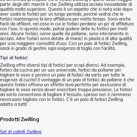
parte degli altri marchi è che Zwilling utilizza acciaio inossidabile di
qualità molto superiore. Questo è un aspetto che si nota solo dopo
aver usato le forbici per un lungo periodo, perché vedrai che le
forbici mantengono la loro affilatura per molto tempo. Sono anche
facili da affilare, nel caso in cui le forbici perdano un po' di affilatura
con l'uso. In questo modo, potrai godere delle tu forbici per molti
anni. Alcune forbici, come quelle da pollame, sono interamente in
acciaio. Altre forbici sono dotate di manici in plastica di alta qualità
per una maggiore comodità d'uso. Con un paio di forbici Zwilling,
sarai in grado di gestire ogni esigenza di taglio con facilità.
Tipi di forbici
Zwilling offre diversi tipi di forbici per scopi diversi. Ad esempio,
forbici da cucina per un uso universale, forbici da pollame per
tagliare le ossa e persino un paio di forbici da sarto per tutte le
esigenze di cucito! Il vantaggio di un paio di forbici da pollame è che
queste forbici offrono un effetto leva perfetto per assicurarsi di
tagliare le ossa senza dover esercitare troppa pressione. Le forbici
da sarto consentono di tagliare il tessuto, spesso non è nemmeno
necessario tagliare con le forbici. C'è un paio di forbici Zwilling
adatto a tutti!
Prodotti Zwilling
Set di coltelli Zwilling