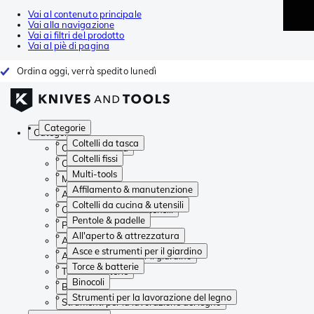
Vai al contenuto principale
Vai alla navigazione
Vai ai filtri del prodotto
Vai al piè di pagina
Ordina oggi, verrà spedito lunedì
Categorie
Categorie
Coltelli da tasca
Coltelli da tasca
Coltelli fissi
Coltelli fissi
Multi-tools
Multi-tools
Affilamento & manutenzione
Affilamento & manutenzione
Coltelli da cucina & utensili
Coltelli da cucina & utensili
Pentole & padelle
Pentole & padelle
All'aperto & attrezzatura
All'aperto & attrezzatura
Asce e strumenti per il giardino
Asce e strumenti per il giardino
Torce & batterie
Torce & batterie
Binocoli
Binocoli
Strumenti per la lavorazione del legno
Strumenti per la lavorazione del legno