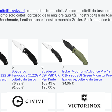
oltellini svizzeri
sono molto riconoscibili. Abbiamo coltelli da tasca co
endiamo solo coltelli da tasca della migliore qualità. I nostri coltelli d
ck, Benchmade, Leatherman e il nostro marchio Grailer. Sarà semplice trov
5
6
7
Spyderco
Spyderco
Böker Magnum Advance Pro 42
 C122GP
Tenacious C122GP
C94PBK UK
01RY306SOI Green Micarta, Kni
tasca
coltello da tasca
Pen Knife
Exclusive, coltello da tasca
76,99 €
108,49 €
34,95 €
91,00 €
125,00 €