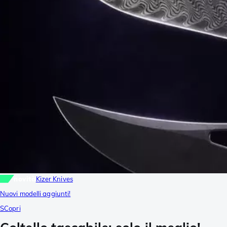
novità
Kizer Knives
Nuovi modelli aggiunti!
SCopri