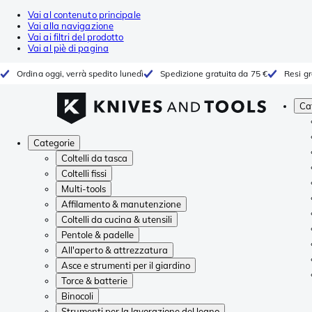
Vai al contenuto principale
Vai alla navigazione
Vai ai filtri del prodotto
Vai al piè di pagina
Ordina oggi, verrà spedito lunedì
Spedizione gratuita da 75 €
Resi gr
Ca
Categorie
Coltelli da tasca
Coltelli fissi
Multi-tools
Affilamento & manutenzione
Coltelli da cucina & utensili
Pentole & padelle
All'aperto & attrezzatura
Asce e strumenti per il giardino
Torce & batterie
Binocoli
Strumenti per la lavorazione del legno