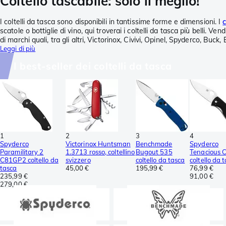
Coltello tascabile: solo il meglio!
I coltelli da tasca sono disponibili in tantissime forme e dimensioni. I
c
scatole o bottiglie di vino, qui troverai i coltelli da tasca più belli. V
di marchi quali, tra gli altri, Victorinox, Civivi, Opinel, Spyderco, Bu
Leggi di più
I best-seller dei coltelli da tasca
1
2
3
4
Spyderco
Victorinox Huntsman
Benchmade
Spyderco
Paramilitary 2
1.3713 rosso, coltellino
Bugout 535
Tenacious
C81GP2 coltello da
svizzero
coltello da tasca
coltello da 
tasca
45,00 €
195,99 €
76,99 €
235,99 €
91,00 €
279,00 €