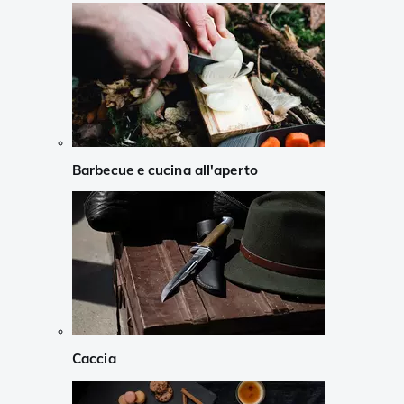
Barbecue e cucina all'aperto
Caccia