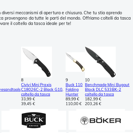
n diversi meccanismi di apertura e chiusura. Che tu stia aprendo
a tasca provengono da tutte le parti del mondo. Offriamo coltelli da tasca
are il coltello da tasca ideale per te!
8
9
10
Civivi Mini Praxis
Buck 110
Benchmade Mini Bugout
vesandtools
C18026C-2 Black G10,
Folding
Black DLC 533BK-2
coltello da tasca
Hunter
coltello da tasca
33,99 €
89,99 €
182,99 €
39,45 €
110,00 €
203,26 €