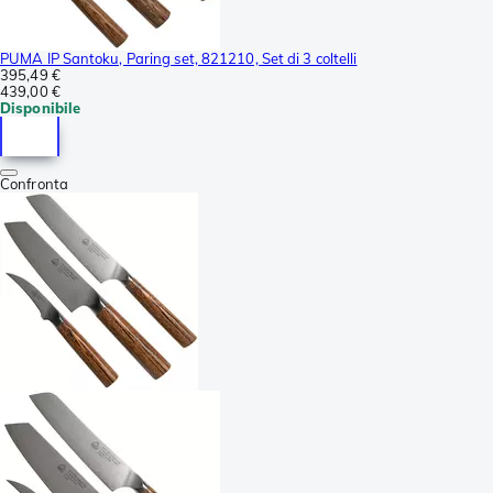
PUMA IP Santoku, Paring set, 821210, Set di 3 coltelli
395,49 €
439,00 €
Disponibile
Confronta