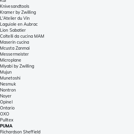
Kai
Knivesandtools
Kramer by Zwilling
L'Atelier du Vin
Laguiole en Aubrac
Lion Sabatier
Coltelli da cucina MAM
Maserin cucina
Mcusta Zanmai
Messermeister
Microplane
Miyabi by Zwilling
Mujun
Munetoshi
Nesmuk
Nontron
Noyer
Opinel
Ontario
OXO
Pulltex
PUMA
Richardson Sheffield