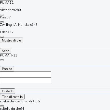
PUMA
11
Victorinox
280
Kai
207
Zwilling J.A. Henckels
145
Eden
117
Mostra di più
Serie
PUMA IP
11
Prezzo
In stock
Tipo di coltello
spelucchino a lama dritta
5
coltello da chef
4