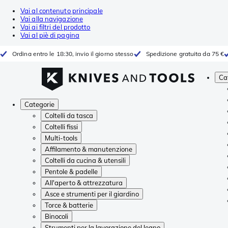
Vai al contenuto principale
Vai alla navigazione
Vai ai filtri del prodotto
Vai al piè di pagina
Ordina entro le 18:30, invio il giorno stesso
Spedizione gratuita da 75 €
Ca
Categorie
Coltelli da tasca
Coltelli fissi
Multi-tools
Affilamento & manutenzione
Coltelli da cucina & utensili
Pentole & padelle
All'aperto & attrezzatura
Asce e strumenti per il giardino
Torce & batterie
Binocoli
Strumenti per la lavorazione del legno