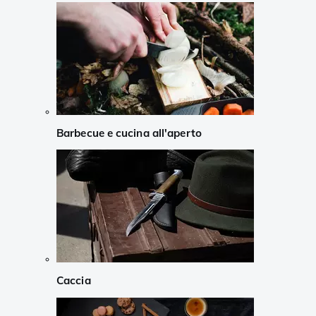
Barbecue e cucina all'aperto
Caccia