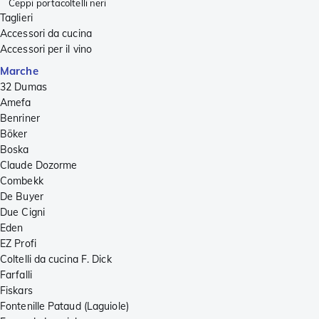
Ceppi portacoltelli neri
Taglieri
Accessori da cucina
Accessori per il vino
Marche
32 Dumas
Amefa
Benriner
Böker
Boska
Claude Dozorme
Combekk
De Buyer
Due Cigni
Eden
EZ Profi
Coltelli da cucina F. Dick
Farfalli
Fiskars
Fontenille Pataud (Laguiole)