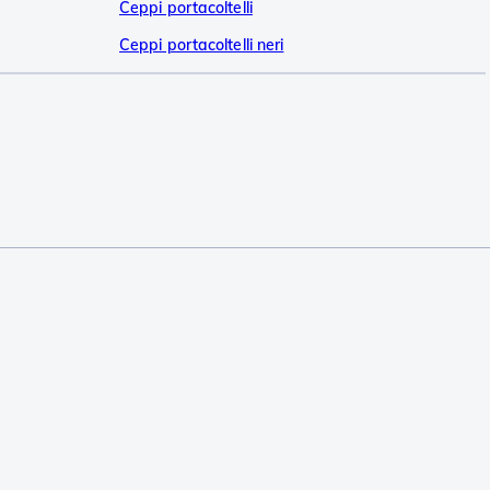
Ceppi portacoltelli
Ceppi portacoltelli neri