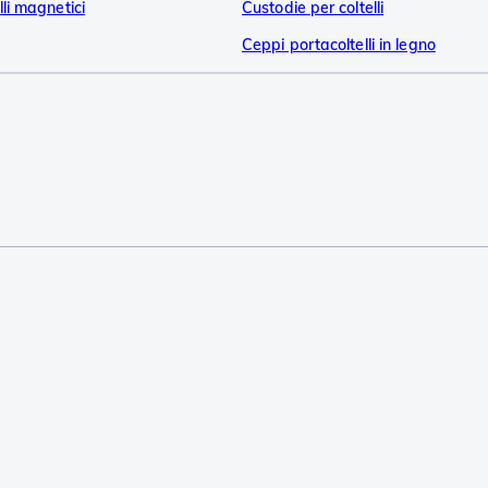
li magnetici
Custodie per coltelli
Ceppi portacoltelli in legno