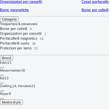
Organizzatori per cassetti
Ceppi portacoltel
Barre magnetiche
Borse per coltelli
Categoria
Trasportare & conservare
Borse per coltelli
9
Organizzatori per cassetti
1
Portacoltelli magnetico
34
Portacoltelli vuoto
36
Protezioni per lama
33
Brand
Eden
21
Messermeister
16
Kai
13
Zwilling J.A. Henckels
12
Noyer
9
Mostra di più