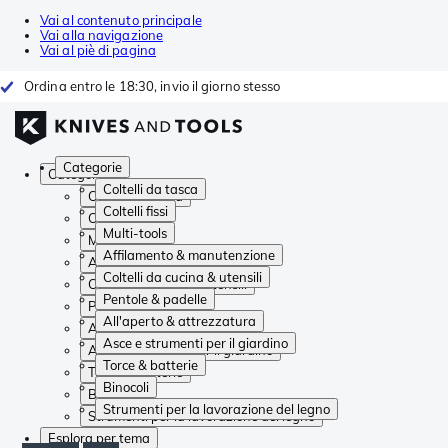
Vai al contenuto principale
Vai alla navigazione
Vai al piè di pagina
Ordina entro le 18:30, invio il giorno stesso
Categorie
Categorie
Coltelli da tasca
Coltelli da tasca
Coltelli fissi
Coltelli fissi
Multi-tools
Multi-tools
Affilamento & manutenzione
Affilamento & manutenzione
Coltelli da cucina & utensili
Coltelli da cucina & utensili
Pentole & padelle
Pentole & padelle
All'aperto & attrezzatura
All'aperto & attrezzatura
Asce e strumenti per il giardino
Asce e strumenti per il giardino
Torce & batterie
Torce & batterie
Binocoli
Binocoli
Strumenti per la lavorazione del legno
Strumenti per la lavorazione del legno
Esplora per tema