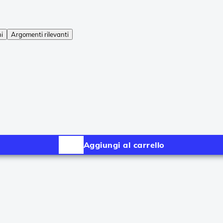
ni
Argomenti rilevanti
Aggiungi al carrello