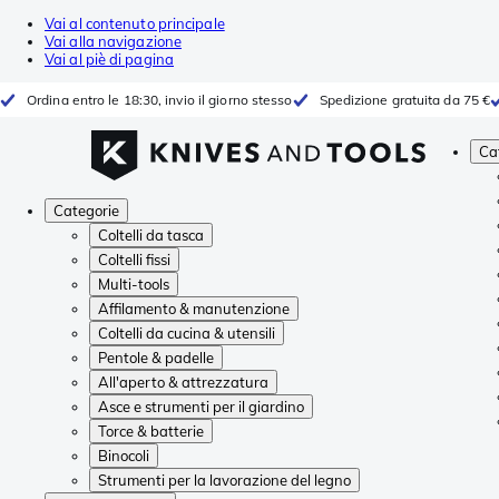
Vai al contenuto principale
Vai alla navigazione
Vai al piè di pagina
Ordina entro le 18:30, invio il giorno stesso
Spedizione gratuita da 75 €
Ca
Categorie
Coltelli da tasca
Coltelli fissi
Multi-tools
Affilamento & manutenzione
Coltelli da cucina & utensili
Pentole & padelle
All'aperto & attrezzatura
Asce e strumenti per il giardino
Torce & batterie
Binocoli
Strumenti per la lavorazione del legno