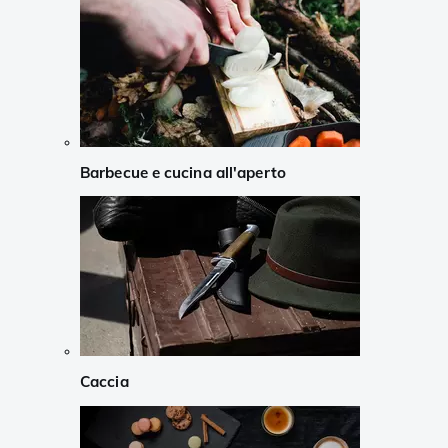
Barbecue e cucina all'aperto
Caccia