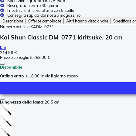
Spedizione gratuita da 75 euro
Resi gratuiti entro 30 giorni
I nostri clienti ci valutano con 5 stelle
Consegna rapida dal nostro magazzino
Descrizione
Offerte combinate
Altri hanno visto anche
Specificazio
Numero articolo
KADM-0771
Kai Shun Classic DM-0771 kiritsuke, 20 cm
Kai
214,99 €
Prezzo consigliato
259,00 €
Disponibile
Ordina entro le 18:30, invio il giorno stesso
Lunghezza della lama
:
20,5 cm