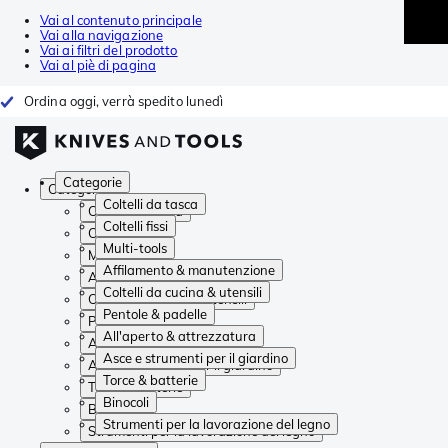
Vai al contenuto principale
Vai alla navigazione
Vai ai filtri del prodotto
Vai al piè di pagina
Ordina oggi, verrà spedito lunedì
Categorie
Categorie
Coltelli da tasca
Coltelli da tasca
Coltelli fissi
Coltelli fissi
Multi-tools
Multi-tools
Affilamento & manutenzione
Affilamento & manutenzione
Coltelli da cucina & utensili
Coltelli da cucina & utensili
Pentole & padelle
Pentole & padelle
All'aperto & attrezzatura
All'aperto & attrezzatura
Asce e strumenti per il giardino
Asce e strumenti per il giardino
Torce & batterie
Torce & batterie
Binocoli
Binocoli
Strumenti per la lavorazione del legno
Strumenti per la lavorazione del legno