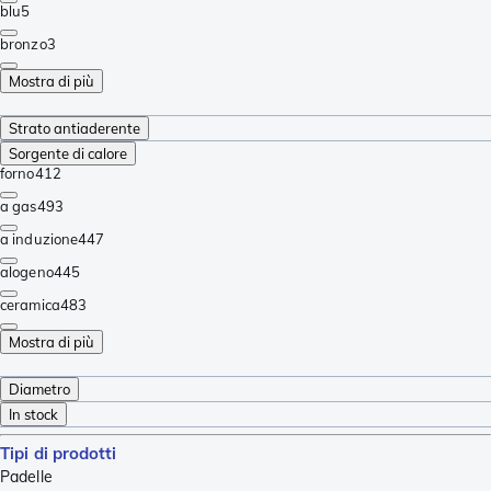
blu
5
bronzo
3
Mostra di più
Strato antiaderente
Sorgente di calore
forno
412
a gas
493
a induzione
447
alogeno
445
ceramica
483
Mostra di più
Diametro
In stock
Tipi di prodotti
Padelle