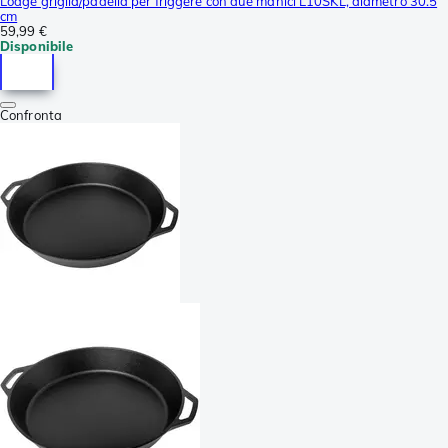
Lodge griglia/padella per friggere con due manici L10SKL, diametro 30.5
cm
59,99 €
Disponibile
Confronta