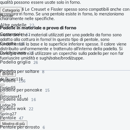
qualità possono essere usate solo in forno.
Le padelle di Le Creuset e Fissler spesso sono compatibili anche con
Categoria
la cottura in forno. Se una pentola esiste in forno, lo menzioniamo
Pentole
chiaramente nelle specifiche.
Altre padelle
22
Padelle in materiale a prova di forno
Casseruole
Inutile dire che i materiali utilizzati per una padella da forno sono
52
adatta alla cottura in forno! In questo tipo di pentole, sono
Cocotte
fondamentali la base e la superficie inferiore spesse. Il calore viene
18
distribuito uniformemente e trattenuto all'interno della padella. Si
Dutch ovens
consiglia inoltre di utilizzare un coperchio sulla padella per non far
27
fuoriuscire umidità e sughi/salse/brodi/zuppe.
Padella griglia
26
Padella per saltare
8
Brand
de Buyer
116
Padelle
156
Fissler
55
padelle per pancake
15
Petromax
41
Padelle sauté
16
Lodge
29
Padelle wok
22
Spring
27
Pentole
47
Mostra di più
Pentole per arrosto
6