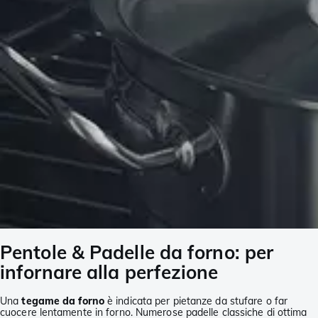
Pentole & Padelle da forno: per
infornare alla perfezione
Una
tegame da forno
è indicata per pietanze da stufare o far
cuocere lentamente in forno. Numerose padelle classiche di ottima