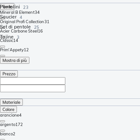
Pentolini
Serie
23
Mineral B Element
34
Saucier
4
Original Profi Collection
31
Set di pentole
25
Acier Carbone Steel
16
Tajine
3
Classic
14
Prim'Appety
12
Mostra di più
Prezzo
Materiale
Colore
arancione
4
argento
172
bianco
2