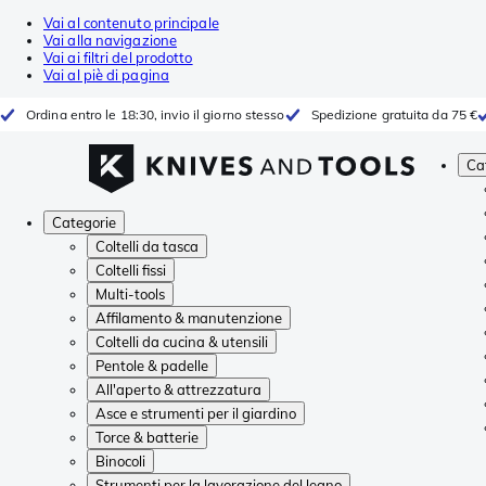
Vai al contenuto principale
Vai alla navigazione
Vai ai filtri del prodotto
Vai al piè di pagina
Ordina entro le 18:30, invio il giorno stesso
Spedizione gratuita da 75 €
Ca
Categorie
Coltelli da tasca
Coltelli fissi
Multi-tools
Affilamento & manutenzione
Coltelli da cucina & utensili
Pentole & padelle
All'aperto & attrezzatura
Asce e strumenti per il giardino
Torce & batterie
Binocoli
Strumenti per la lavorazione del legno