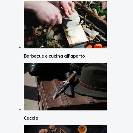
Barbecue e cucina all'aperto
Caccia