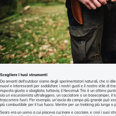
Scegliere i tuoi strumenti
Da amanti dell'outdoor siamo degli sperimentatori naturali, che si dil
nuovi e interessanti per soddisfare i nostri gusti e il nostro stile di
risposta giusta o sbagliata, tuttavia, il Nessmuk Trio è un ottimo pu
sia un escursionista ultraleggero, un cacciatore o un basecamper, il tu
trascorrere fuori. Per esempio, un'ascia da campo più grande può esse
più combustibile per il tuo fuoco. Mentre per un trekking più lungo o p
Sears era un uomo a cui piaceva cucinare e cacciare, e così i suoi str