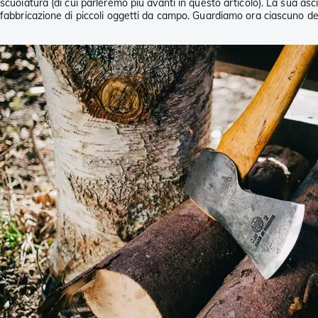
scuoiatura (di cui parleremo più avanti in questo articolo). La sua asci
fabbricazione di piccoli oggetti da campo. Guardiamo ora ciascuno deg