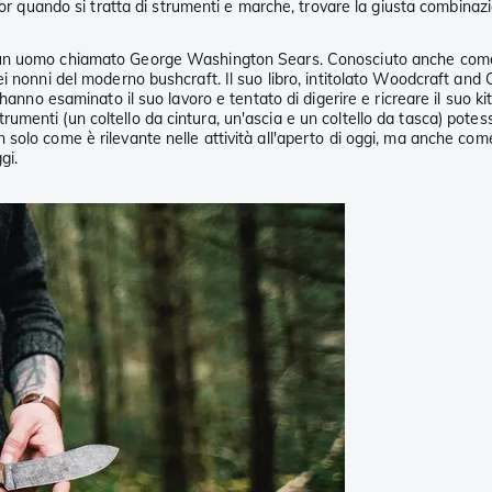
door quando si tratta di strumenti e marche, trovare la giusta combin
un uomo chiamato George Washington Sears. Conosciuto anche come N
i nonni del moderno bushcraft. Il suo libro, intitolato Woodcraft and
anno esaminato il suo lavoro e tentato di digerire e ricreare il suo kit 
menti (un coltello da cintura, un'ascia e un coltello da tasca) pote
olo come è rilevante nelle attività all'aperto di oggi, ma anche come 
gi.