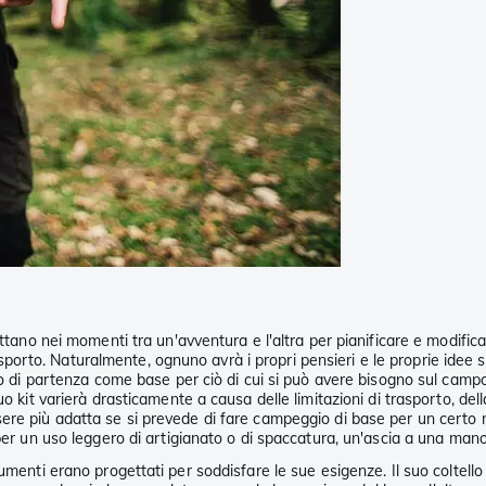
ettano nei momenti tra un'avventura e l'altra per pianificare e modifi
 trasporto. Naturalmente, ognuno avrà i propri pensieri e le proprie ide
nto di partenza come base per ciò di cui si può avere bisogno sul cam
o kit varierà drasticamente a causa delle limitazioni di trasporto, del
re più adatta se si prevede di fare campeggio di base per un certo num
er un uso leggero di artigianato o di spaccatura, un'ascia a una mano p
umenti erano progettati per soddisfare le sue esigenze. Il suo coltello