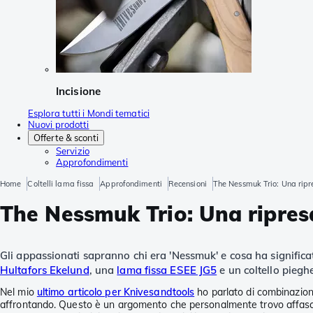
Incisione
Esplora tutti i Mondi tematici
Nuovi prodotti
Offerte & sconti
Servizio
Approfondimenti
Home
Coltelli lama fissa
Approfondimenti
Recensioni
The Nessmuk Trio: Una rip
The Nessmuk Trio: Una ripre
Gli appassionati sapranno chi era 'Nessmuk' e cosa ha significa
Hultafors Ekelund
, una
lama fissa ESEE JG5
e un coltello pieg
Nel mio
ultimo articolo per Knivesandtools
ho parlato di combinazioni 
affrontando. Questo è un argomento che personalmente trovo affascina