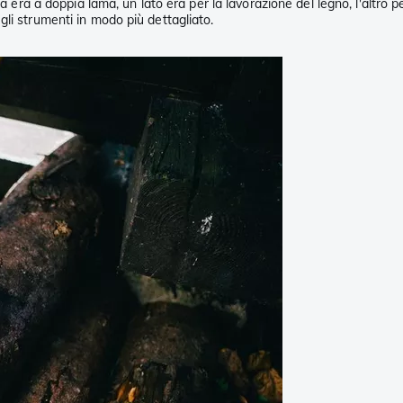
a era a doppia lama, un lato era per la lavorazione del legno, l'altro pe
li strumenti in modo più dettagliato.