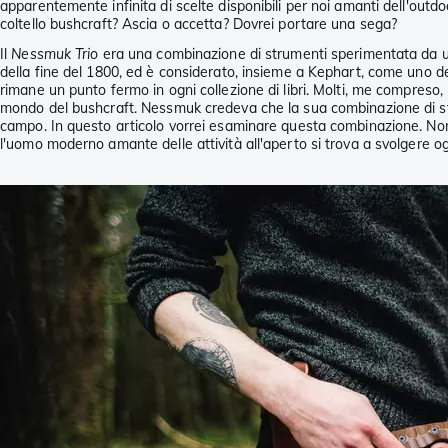
apparentemente infinita di scelte disponibili per noi amanti dell'out
coltello bushcraft? Ascia o accetta? Dovrei portare una sega?
Il
Nessmuk Trio
era una combinazione di strumenti sperimentata da 
della fine del 1800, ed è considerato, insieme a Kephart, come uno de
rimane un punto fermo in ogni collezione di libri. Molti, me compreso, h
mondo del bushcraft. Nessmuk credeva che la sua combinazione di stru
campo. In questo articolo vorrei esaminare questa combinazione. Non s
l'uomo moderno amante delle attività all'aperto si trova a svolgere og