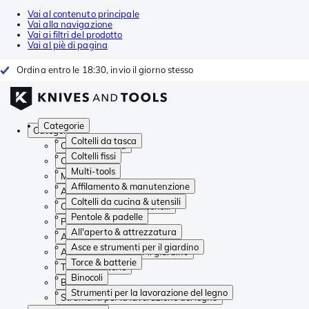
Vai al contenuto principale
Vai alla navigazione
Vai ai filtri del prodotto
Vai al piè di pagina
Ordina entro le 18:30, invio il giorno stesso
Categorie
Categorie
Coltelli da tasca
Coltelli da tasca
Coltelli fissi
Coltelli fissi
Multi-tools
Multi-tools
Affilamento & manutenzione
Affilamento & manutenzione
Coltelli da cucina & utensili
Coltelli da cucina & utensili
Pentole & padelle
Pentole & padelle
All'aperto & attrezzatura
All'aperto & attrezzatura
Asce e strumenti per il giardino
Asce e strumenti per il giardino
Torce & batterie
Torce & batterie
Binocoli
Binocoli
Strumenti per la lavorazione del legno
Strumenti per la lavorazione del legno