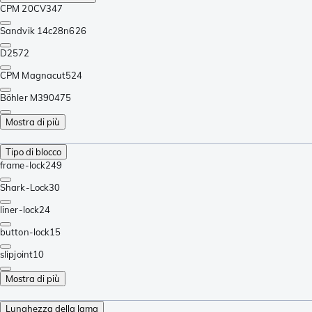
CPM 20CV
347
Sandvik 14c28n
626
D2
572
CPM Magnacut
524
Böhler M390
475
Mostra di più
Tipo di blocco
frame-lock
249
Shark-Lock
30
liner-lock
24
button-lock
15
slipjoint
10
Mostra di più
Lunghezza della lama