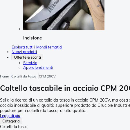
Incisione
Esplora tutti i Mondi tematici
Nuovi prodotti
Offerte & sconti
Servizio
Approfondimenti
Home
Coltelli da tasca
CPM 20CV
Coltello tascabile in acciaio CPM 2
Sei alla ricerca di un coltello da tasca in acciaio CPM 20CV, ma cosa s
acciaio inossidabile di qualità superiore prodotto da Crucible Industri
popolare per i coltelli (da tasca) di alta qualità.
Leggi di più
Categoria
Coltelli da tasca