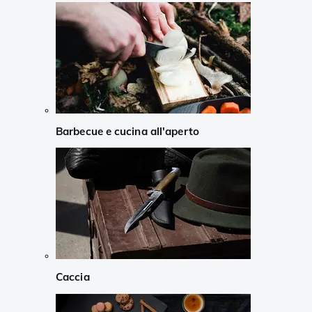
Barbecue e cucina all'aperto
Caccia