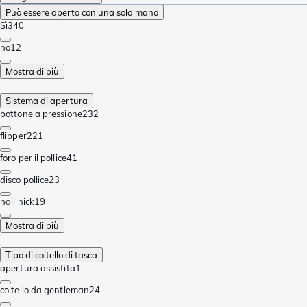
Può essere aperto con una sola mano
Sì
340
no
12
Mostra di più
Sistema di apertura
bottone a pressione
232
flipper
221
foro per il pollice
41
disco pollice
23
nail nick
19
Mostra di più
Tipo di coltello di tasca
apertura assistita
1
coltello da gentleman
24