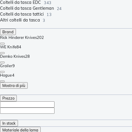
Coltelli da tasca EDC
343
Coltelli da tasca Gentleman
24
Coltelli da tasca tattici
13
Altri coltelli da tasca
3
Brand
Rick Hinderer Knives
202
WE Knife
84
Demko Knives
28
Grailer
9
Hogue
4
Mostra di più
Prezzo
In stock
Materiale della lama