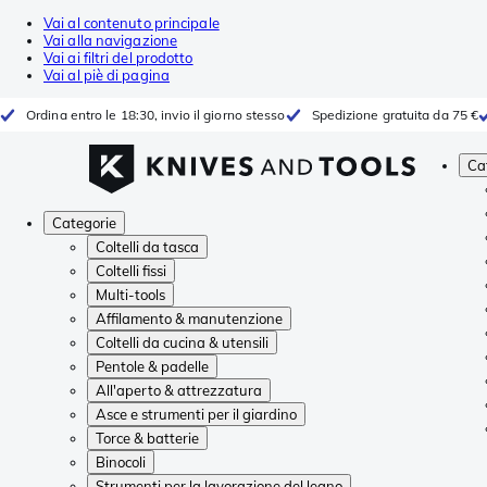
Vai al contenuto principale
Vai alla navigazione
Vai ai filtri del prodotto
Vai al piè di pagina
Ordina entro le 18:30, invio il giorno stesso
Spedizione gratuita da 75 €
Ca
Categorie
Coltelli da tasca
Coltelli fissi
Multi-tools
Affilamento & manutenzione
Coltelli da cucina & utensili
Pentole & padelle
All'aperto & attrezzatura
Asce e strumenti per il giardino
Torce & batterie
Binocoli
Strumenti per la lavorazione del legno