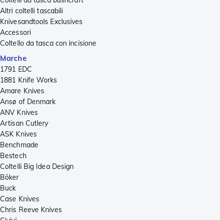
Coltelli da tasca bushcraft
Altri coltelli tascabili
Knivesandtools Exclusives
Accessori
Coltello da tasca con incisione
Marche
1791 EDC
1881 Knife Works
Amare Knives
Ansø of Denmark
ANV Knives
Artisan Cutlery
ASK Knives
Benchmade
Bestech
Coltelli Big Idea Design
Böker
Buck
Case Knives
Chris Reeve Knives