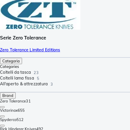
Serie Zero Tolerance
Zero Tolerance Limited Editions
Categoria
Categories
Coltelli da tasca
23
Coltelli lama fissa
5
All'aperto & attrezzatura
3
Brand
Zero Tolerance
31
Victorinox
655
Spyderco
512
Rick Hinderer Knives
492