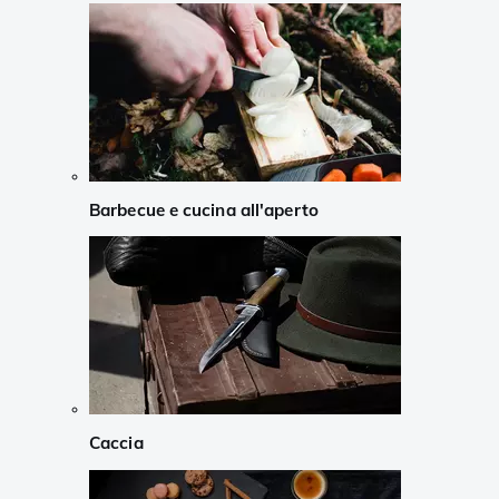
Barbecue e cucina all'aperto
Caccia