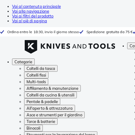
Vai al contenuto principale
Vai alla navigazione
Vai ai filtri del prodotto
Vai al piè di pagina
Ordina entro le 18:30, invio il giorno stesso
Spedizione gratuita da 75 €
Ca
Categorie
Coltelli da tasca
Coltelli fissi
Multi-tools
Affilamento & manutenzione
Coltelli da cucina & utensili
Pentole & padelle
All'aperto & attrezzatura
Asce e strumenti per il giardino
Torce & batterie
Binocoli
Strumenti per la lavorazione del legno