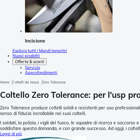
Incisione
Esplora tutti i Mondi tematici
Nuovi prodotti
Offerte & sconti
Servizio
Approfondimenti
Home
Coltelli da tasca
Zero Tolerance
Coltello Zero Tolerance: per l'usp pr
Zero Tolerance produce coltelli solidi e resistenti per uso professiona
senso di fiducia incrollabile nei suoi coltelli.
I soldati, la polizia, i vigili del fuoco, le squadre di ricerca e soccor
soddisfare questa domanda, e con grande successo. Ad oggi, i coltell
Leggi di più