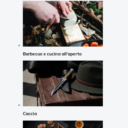
Barbecue e cucina all'aperto
Caccia