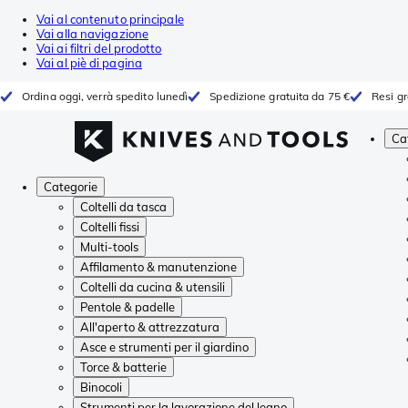
Vai al contenuto principale
Vai alla navigazione
Vai ai filtri del prodotto
Vai al piè di pagina
Ordina oggi, verrà spedito lunedì
Spedizione gratuita da 75 €
Resi gr
Ca
Categorie
Coltelli da tasca
Coltelli fissi
Multi-tools
Affilamento & manutenzione
Coltelli da cucina & utensili
Pentole & padelle
All'aperto & attrezzatura
Asce e strumenti per il giardino
Torce & batterie
Binocoli
Strumenti per la lavorazione del legno