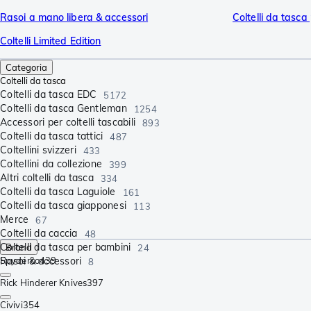
Rasoi a mano libera & accessori
Coltelli da tasca
Coltelli Limited Edition
Categoria
Coltelli da tasca
Coltelli da tasca EDC
5172
Coltelli da tasca Gentleman
1254
Accessori per coltelli tascabili
893
Coltelli da tasca tattici
487
Coltellini svizzeri
433
Coltellini da collezione
399
Altri coltelli da tasca
334
Coltelli da tasca Laguiole
161
Coltelli da tasca giapponesi
113
Merce
67
Coltelli da caccia
48
Coltelli da tasca per bambini
Brand
24
Rasoi & accessori
Spyderco
439
8
Rick Hinderer Knives
397
Civivi
354