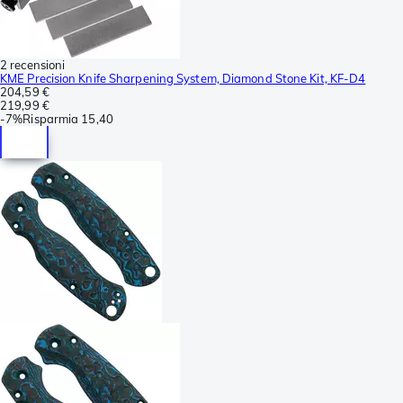
2 recensioni
KME Precision Knife Sharpening System, Diamond Stone Kit, KF-D4
204,59 €
219,99 €
-
7%
Risparmia
15,40