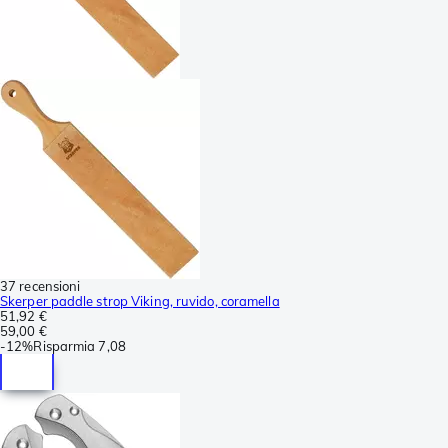
37 recensioni
Skerper paddle strop Viking, ruvido, coramella
51,92 €
59,00 €
-
12%
Risparmia
7,08