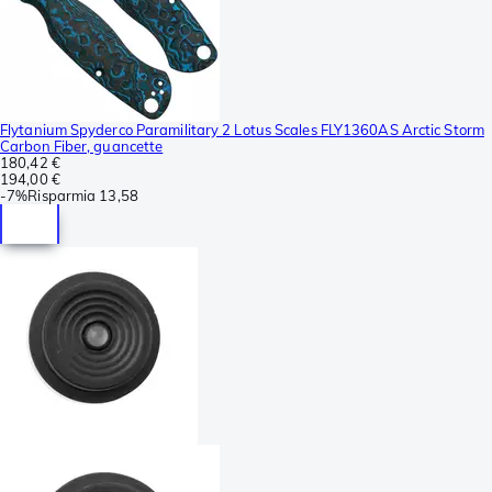
Flytanium Spyderco Paramilitary 2 Lotus Scales FLY1360AS Arctic Storm
Carbon Fiber, guancette
180,42 €
194,00 €
-
7%
Risparmia
13,58