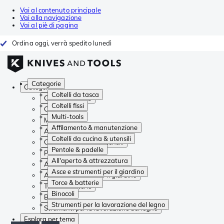
Vai al contenuto principale
Vai alla navigazione
Vai al piè di pagina
Ordina oggi, verrà spedito lunedì
Categorie
Categorie
Coltelli da tasca
Coltelli da tasca
Coltelli fissi
Coltelli fissi
Multi-tools
Multi-tools
Affilamento & manutenzione
Affilamento & manutenzione
Coltelli da cucina & utensili
Coltelli da cucina & utensili
Pentole & padelle
Pentole & padelle
All'aperto & attrezzatura
All'aperto & attrezzatura
Asce e strumenti per il giardino
Asce e strumenti per il giardino
Torce & batterie
Torce & batterie
Binocoli
Binocoli
Strumenti per la lavorazione del legno
Strumenti per la lavorazione del legno
Esplora per tema