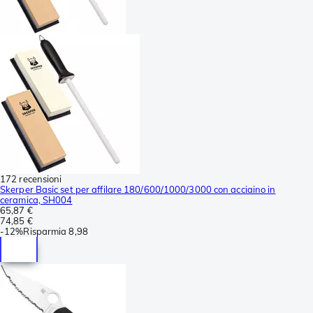
172 recensioni
Skerper Basic set per affilare 180/600/1000/3000 con acciaino in
ceramica, SH004
65,87 €
74,85 €
-
12%
Risparmia
8,98