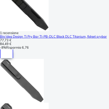
1 recensione
Big Idea Design Ti Pry Bar TI-PB-DLC Black DLC Titanium, fidget prybar
77,73 €
84,49 €
-
8%
Risparmia
6,76