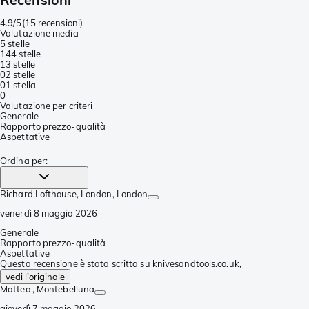
4.9/5
(
15 recensioni
)
Valutazione media
5 stelle
14
4 stelle
1
3 stelle
0
2 stelle
0
1 stella
0
Valutazione per criteri
Generale
Rapporto prezzo-qualità
Aspettative
Ordina per
:
Richard Lofthouse, London
, London
venerdì 8 maggio 2026
Generale
Rapporto prezzo-qualità
Aspettative
Questa recensione è stata scritta su knivesandtools.co.uk,
vedi l’originale
Matteo
, Montebelluna
giovedì 7 maggio 2026