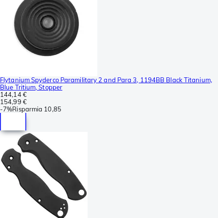
Flytanium Spyderco Paramilitary 2 and Para 3, 1194BB Black Titanium,
Blue Tritium, Stopper
144,14 €
154,99 €
-
7%
Risparmia
10,85