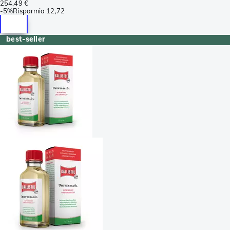
254,49 €
-
5%
Risparmia
12,72
best-seller