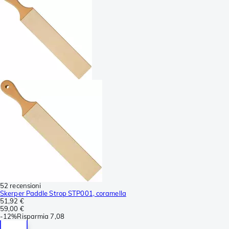
52 recensioni
Skerper Paddle Strop STP001, coramella
51,92 €
59,00 €
-
12%
Risparmia
7,08