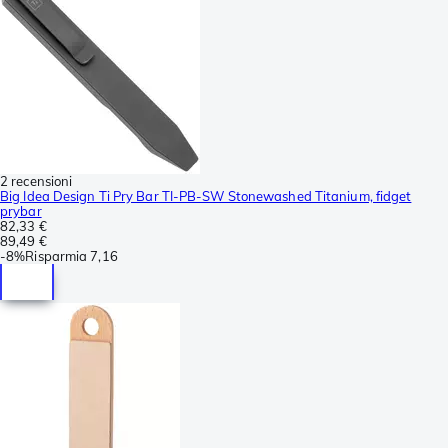
2 recensioni
Big Idea Design Ti Pry Bar TI-PB-SW Stonewashed Titanium, fidget
prybar
82,33 €
89,49 €
-
8%
Risparmia
7,16