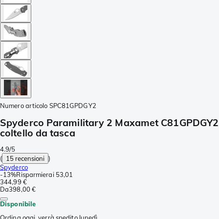
Numero articolo
SPC81GPDGY2
Spyderco Paramilitary 2 Maxamet C81GPDGY2
coltello da tasca
4.9/5
(
15 recensioni
)
Spyderco
-
13%
Risparmierai
53,01
344,99 €
Da
398,00 €
Disponibile
Ordina oggi, verrà spedito lunedì