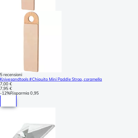
5 recensioni
Knivesandtools #Chiquito Mini Paddle Strop, coramella
7,00 €
7,95 €
-
12%
Risparmia
0,95