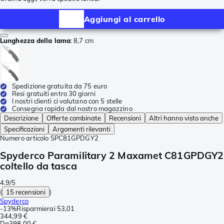
Aggiungi al carrello
Lunghezza della lama
:
8,7 cm
Spedizione gratuita da 75 euro
Resi gratuiti entro 30 giorni
I nostri clienti ci valutano con 5 stelle
Consegna rapida dal nostro magazzino
Descrizione
Offerte combinate
Recensioni
Altri hanno visto anche
Specificazioni
Argomenti rilevanti
Numero articolo
SPC81GPDGY2
Spyderco Paramilitary 2 Maxamet C81GPDGY2
coltello da tasca
4.9/5
(
15 recensioni
)
Spyderco
-
13%
Risparmierai
53,01
344,99 €
Da
398,00 €