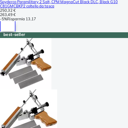
Spyderco Paramilitary 2 Salt, CPM MagnaCut Black DLC, Black G10
C81GMCBKP2 coltello da tasca
250,32 €
263,49 €
-
5%
Risparmia
13,17
best-seller