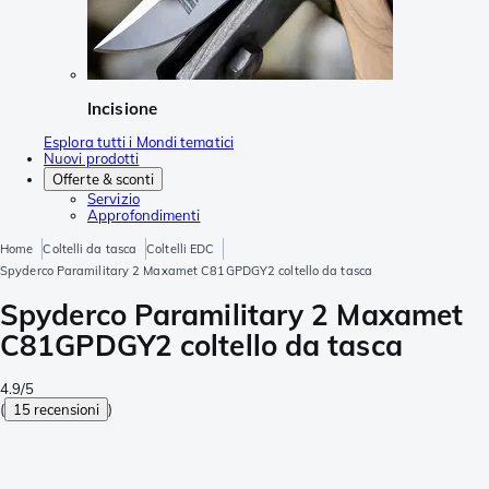
Incisione
Esplora tutti i Mondi tematici
Nuovi prodotti
Offerte & sconti
Servizio
Approfondimenti
Home
Coltelli da tasca
Coltelli EDC
Spyderco Paramilitary 2 Maxamet C81GPDGY2 coltello da tasca
Spyderco Paramilitary 2 Maxamet
C81GPDGY2 coltello da tasca
4.9/5
(
15 recensioni
)