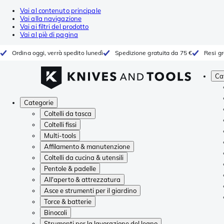
Vai al contenuto principale
Vai alla navigazione
Vai ai filtri del prodotto
Vai al piè di pagina
Ordina oggi, verrà spedito lunedì
Spedizione gratuita da 75 €
Resi gr
Ca
Categorie
Coltelli da tasca
Coltelli fissi
Multi-tools
Affilamento & manutenzione
Coltelli da cucina & utensili
Pentole & padelle
All'aperto & attrezzatura
Asce e strumenti per il giardino
Torce & batterie
Binocoli
Strumenti per la lavorazione del legno