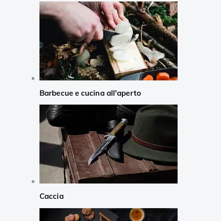
Barbecue e cucina all'aperto
Caccia