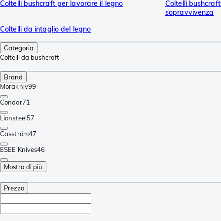
Coltelli bushcraft per lavorare il legno
Coltelli bushcraf
sopravvivenza
Coltelli da intaglio del legno
Categoria
Coltelli da bushcraft
Brand
Morakniv
99
Condor
71
Lionsteel
57
Casström
47
ESEE Knives
46
Mostra di più
Prezzo