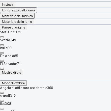
In stock
Lunghezza della lama
Materiale del manico
Materiale della lama
Paese di origine
Stati Uniti
179
Svezia
149
Italia
99
Finlandia
85
El Salvador
71
Mostra di più
Modo di affilare
Angolo di affilatura occidentale
360
scandi
312
flat
308