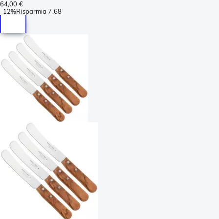
64,00 €
-
12%
Risparmia
7,68