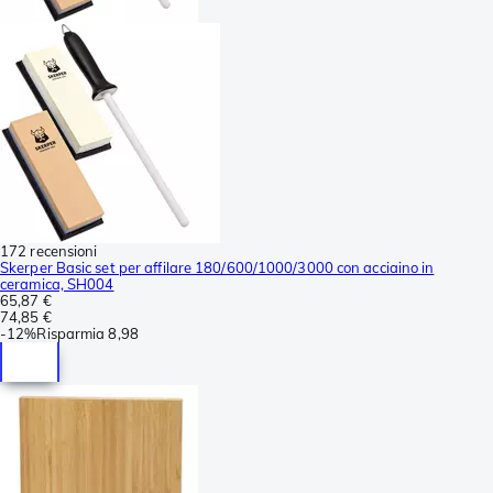
172 recensioni
Skerper Basic set per affilare 180/600/1000/3000 con acciaino in
ceramica, SH004
65,87 €
74,85 €
-
12%
Risparmia
8,98