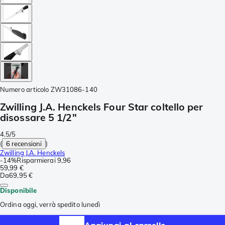
Numero articolo
ZW31086-140
Zwilling J.A. Henckels Four Star coltello per
disossare 5 1/2"
4.5/5
(
6 recensioni
)
Zwilling J.A. Henckels
-
14%
Risparmierai
9,96
59,99 €
Da
69,95 €
Disponibile
Ordina oggi, verrà spedito lunedì
Aggiungi al carrello