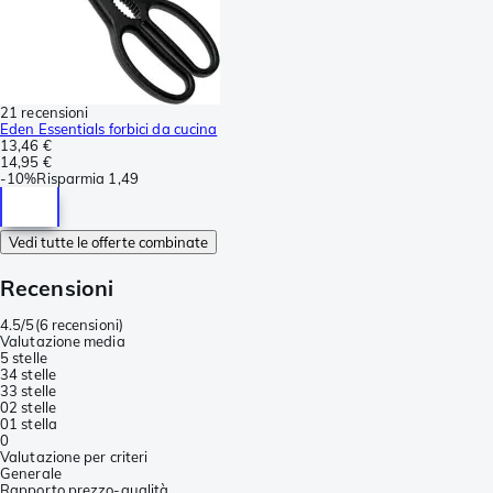
21 recensioni
Eden Essentials forbici da cucina
13,46 €
14,95 €
-
10%
Risparmia
1,49
Vedi tutte le offerte combinate
Recensioni
4.5/5
(
6 recensioni
)
Valutazione media
5 stelle
3
4 stelle
3
3 stelle
0
2 stelle
0
1 stella
0
Valutazione per criteri
Generale
Rapporto prezzo-qualità