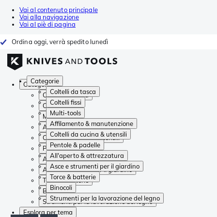
Vai al contenuto principale
Vai alla navigazione
Vai al piè di pagina
Ordina oggi, verrà spedito lunedì
Categorie
Categorie
Coltelli da tasca
Coltelli da tasca
Coltelli fissi
Coltelli fissi
Multi-tools
Multi-tools
Affilamento & manutenzione
Affilamento & manutenzione
Coltelli da cucina & utensili
Coltelli da cucina & utensili
Pentole & padelle
Pentole & padelle
All'aperto & attrezzatura
All'aperto & attrezzatura
Asce e strumenti per il giardino
Asce e strumenti per il giardino
Torce & batterie
Torce & batterie
Binocoli
Binocoli
Strumenti per la lavorazione del legno
Strumenti per la lavorazione del legno
Esplora per tema