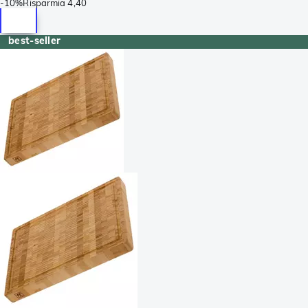
-
10%
Risparmia
4,40
best-seller