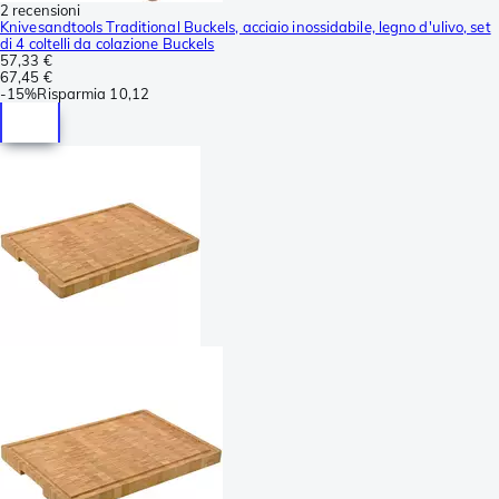
2 recensioni
Knivesandtools Traditional Buckels, acciaio inossidabile, legno d'ulivo, set
di 4 coltelli da colazione Buckels
57,33 €
67,45 €
-
15%
Risparmia
10,12