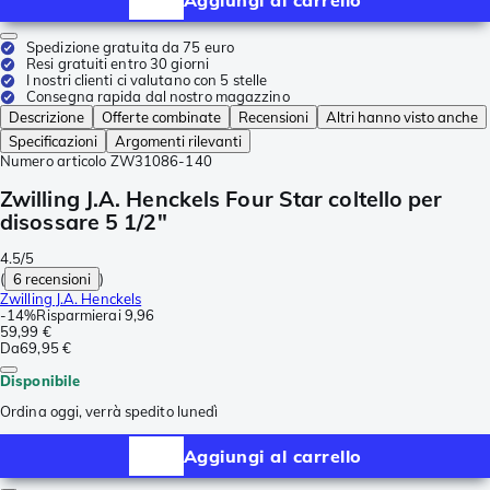
Spedizione gratuita da 75 euro
Resi gratuiti entro 30 giorni
I nostri clienti ci valutano con 5 stelle
Consegna rapida dal nostro magazzino
Descrizione
Offerte combinate
Recensioni
Altri hanno visto anche
Specificazioni
Argomenti rilevanti
Numero articolo
ZW31086-140
Zwilling J.A. Henckels Four Star coltello per
disossare 5 1/2"
4.5/5
(
6 recensioni
)
Zwilling J.A. Henckels
-
14%
Risparmierai
9,96
59,99 €
Da
69,95 €
Disponibile
Ordina oggi, verrà spedito lunedì
Aggiungi al carrello