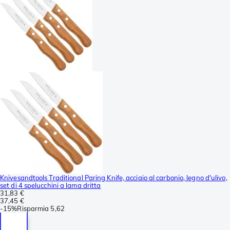
Knivesandtools Traditional Paring Knife, acciaio al carbonio, legno d'ulivo,
set di 4 spelucchini a lama dritta
31,83 €
37,45 €
-
15%
Risparmia
5,62