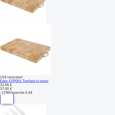
154 recensioni
Eden EQP001 Tagliere in legno
32,56 €
37,00 €
-
12%
Risparmia
4,44