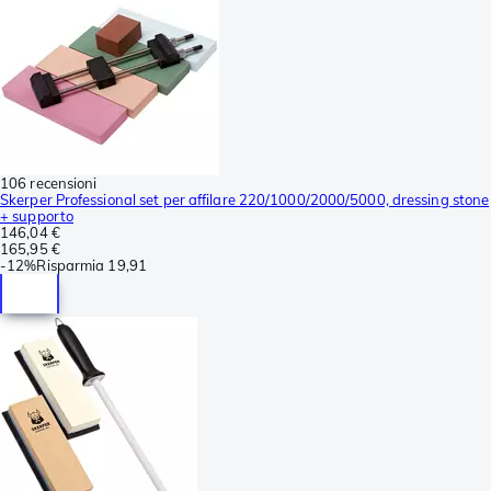
106 recensioni
Skerper Professional set per affilare 220/1000/2000/5000, dressing stone
+ supporto
146,04 €
165,95 €
-
12%
Risparmia
19,91