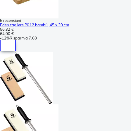
5 recensioni
Eden tagliere P012 bambù, 45 x 30 cm
56,32 €
64,00 €
-
12%
Risparmia
7,68