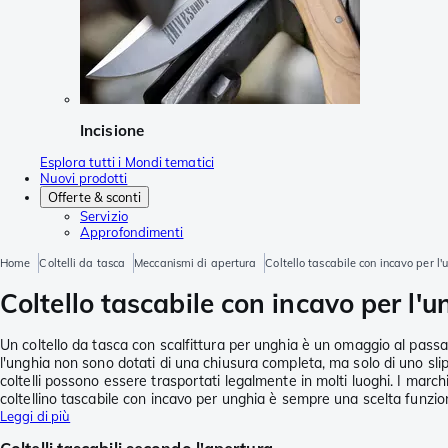
Incisione
Esplora tutti i Mondi tematici
Nuovi prodotti
Offerte & sconti
Servizio
Approfondimenti
Home
Coltelli da tasca
Meccanismi di apertura
Coltello tascabile con incavo per l'
Coltello tascabile con incavo per l'u
Un coltello da tasca con scalfittura per unghia è un omaggio al passat
l'unghia non sono dotati di una chiusura completa, ma solo di uno slipj
coltelli possono essere trasportati legalmente in molti luoghi. I marchi
coltellino tascabile con incavo per unghia è sempre una scelta funzio
Leggi di più