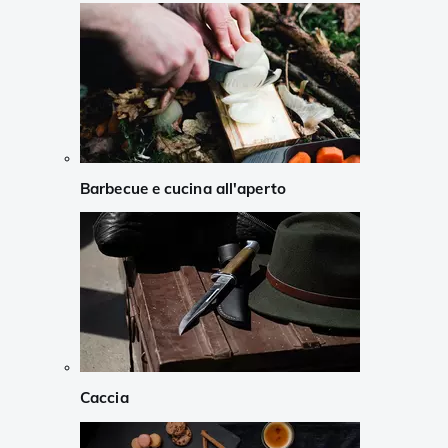
Barbecue e cucina all'aperto
Caccia