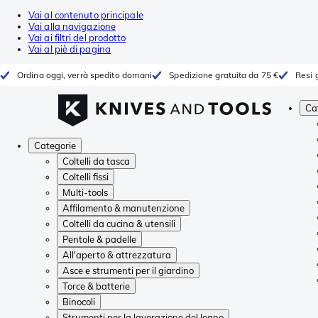
Vai al contenuto principale
Vai alla navigazione
Vai ai filtri del prodotto
Vai al piè di pagina
Ordina oggi, verrà spedito domani
Spedizione gratuita da 75 €
Resi g
Ca
Categorie
Coltelli da tasca
Coltelli fissi
Multi-tools
Affilamento & manutenzione
Coltelli da cucina & utensili
Pentole & padelle
All'aperto & attrezzatura
Asce e strumenti per il giardino
Torce & batterie
Binocoli
Strumenti per la lavorazione del legno