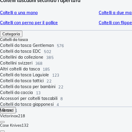
Coltelli tascabili secondo l'apertura
Coltelli a una mano
Coltelli a due ma
Coltelli con perno per il pollice
Coltelli con flippe
Categoria
Coltelli da tasca
Coltelli da tasca Gentleman
576
Coltelli da tasca EDC
502
Coltellini da collezione
385
Coltellini svizzeri
368
Altri coltelli da tasca
185
Coltelli da tasca Laguiole
123
Coltelli da tasca tattici
22
Coltelli da tasca per bambini
22
Coltelli da caccia
13
Accessori per coltelli tascabili
8
Coltelli da tasca giapponesi
4
Merce
Brand
1
Victorinox
218
Case Knives
132