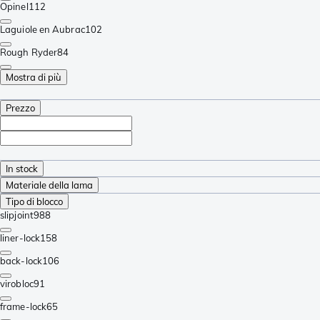
Opinel
112
Laguiole en Aubrac
102
Rough Ryder
84
Mostra di più
Prezzo
In stock
Materiale della lama
Tipo di blocco
slipjoint
988
liner-lock
158
back-lock
106
virobloc
91
frame-lock
65