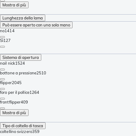
Mostra di più
Lunghezza della lama
Può essere aperto con una sola mano
no
1414
Sì
127
Sistema di apertura
nail nick
1524
bottone a pressione
2510
flipper
2045
foro per il pollice
1264
frontflipper
409
Mostra di più
Tipo di coltello di tasca
coltellino svizzero
359