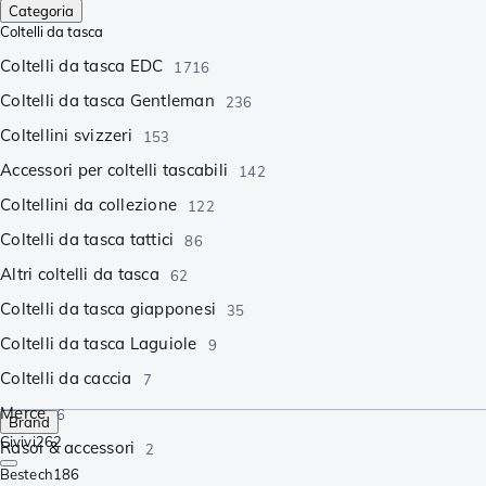
Categoria
Coltelli da tasca
Coltelli da tasca EDC
1716
Coltelli da tasca Gentleman
236
Coltellini svizzeri
153
Accessori per coltelli tascabili
142
Coltellini da collezione
122
Coltelli da tasca tattici
86
Altri coltelli da tasca
62
Coltelli da tasca giapponesi
35
Coltelli da tasca Laguiole
9
Coltelli da caccia
7
Merce
6
Brand
Civivi
262
Rasoi & accessori
2
Bestech
186