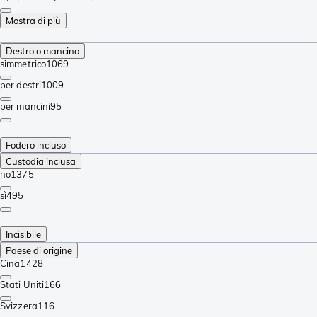
Mostra di più
Destro o mancino
simmetrico
1069
per destri
1009
per mancini
95
Fodero incluso
Custodia inclusa
no
1375
sì
495
Incisibile
Paese di origine
Cina
1428
Stati Uniti
166
Svizzera
116