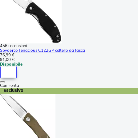
456 recensioni
Spyderco Tenacious C122GP coltello da tasca
76,99 €
91,00 €
Disponibile
Confronta
esclusiva