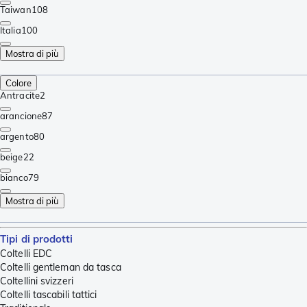
Taiwan
108
Italia
100
Mostra di più
Colore
Antracite
2
arancione
87
argento
80
beige
22
bianco
79
Mostra di più
Tipi di prodotti
Coltelli EDC
Coltelli gentleman da tasca
Coltellini svizzeri
Coltelli tascabili tattici