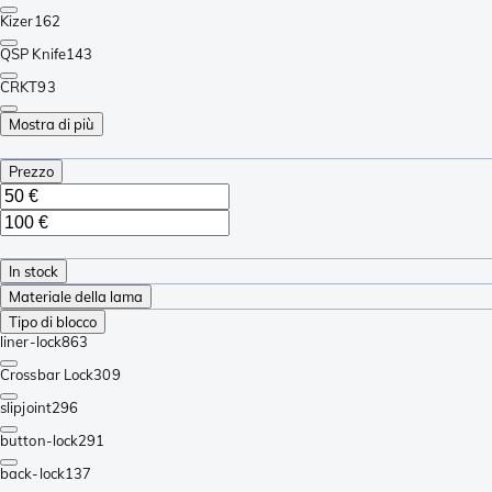
Kizer
162
QSP Knife
143
CRKT
93
Mostra di più
Prezzo
In stock
Materiale della lama
Tipo di blocco
liner-lock
863
Crossbar Lock
309
slipjoint
296
button-lock
291
back-lock
137