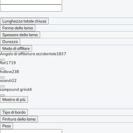
Lunghezza totale chiusa
Forma della lama
Spessore della lama
Durezza
Modo di affilare
Angolo di affilatura occidentale
1837
flat
1719
hollow
238
scandi
22
compound grind
4
Mostra di più
Tipo di bordo
Finitura della lama
Peso