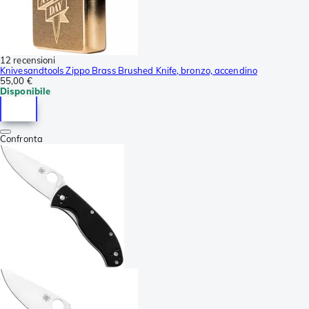
12 recensioni
Knivesandtools Zippo Brass Brushed Knife, bronzo, accendino
55,00 €
Disponibile
Confronta