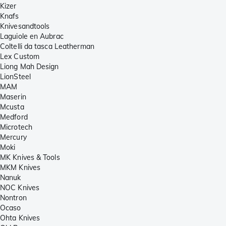
Kizer
Knafs
Knivesandtools
Laguiole en Aubrac
Coltelli da tasca Leatherman
Lex Custom
Liong Mah Design
LionSteel
MAM
Maserin
Mcusta
Medford
Microtech
Mercury
Moki
MK Knives & Tools
MKM Knives
Nanuk
NOC Knives
Nontron
Ocaso
Ohta Knives