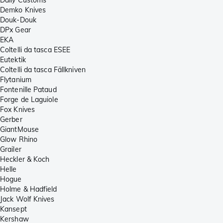
Demko Knives
Douk-Douk
DPx Gear
EKA
Coltelli da tasca ESEE
Eutektik
Coltelli da tasca Fällkniven
Flytanium
Fontenille Pataud
Forge de Laguiole
Fox Knives
Gerber
GiantMouse
Glow Rhino
Grailer
Heckler & Koch
Helle
Hogue
Holme & Hadfield
Jack Wolf Knives
Kansept
Kershaw