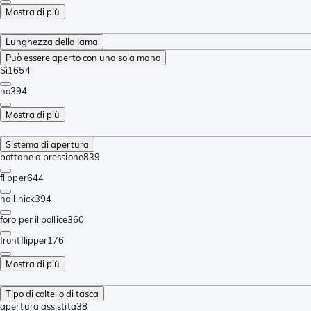
Mostra di più
Lunghezza della lama
Può essere aperto con una sola mano
Sì
1654
no
394
Mostra di più
Sistema di apertura
bottone a pressione
839
flipper
644
nail nick
394
foro per il pollice
360
frontflipper
176
Mostra di più
Tipo di coltello di tasca
apertura assistita
38