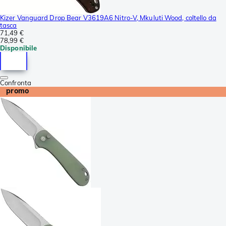
Kizer Vanguard Drop Bear V3619A6 Nitro-V, Mkuluti Wood, coltello da
tasca
71,49 €
78,99 €
Disponibile
Confronta
promo