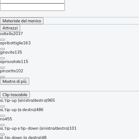
Materiale del manico
Attrezzi
coltello
2037
apribottiglie
163
giravite
135
apriscatole
115
pinzette
102
Mostra di più
Clip tascabile
si, tip-up (sinistra/destra)
965
si, tip-up (a destra)
486
no
455
si, tip-up e tip-down (sinistra/destra)
101
sì, tip-down (a destra)
48