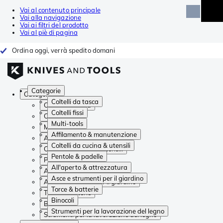
Vai al contenuto principale
Vai alla navigazione
Vai ai filtri del prodotto
Vai al piè di pagina
Ordina oggi, verrà spedito domani
Categorie
Categorie
Coltelli da tasca
Coltelli da tasca
Coltelli fissi
Coltelli fissi
Multi-tools
Multi-tools
Affilamento & manutenzione
Affilamento & manutenzione
Coltelli da cucina & utensili
Coltelli da cucina & utensili
Pentole & padelle
Pentole & padelle
All'aperto & attrezzatura
All'aperto & attrezzatura
Asce e strumenti per il giardino
Asce e strumenti per il giardino
Torce & batterie
Torce & batterie
Binocoli
Binocoli
Strumenti per la lavorazione del legno
Strumenti per la lavorazione del legno