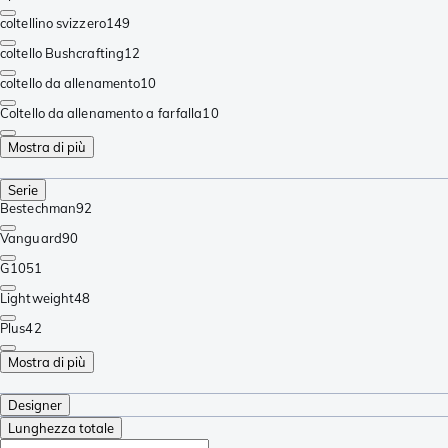
coltellino svizzero
149
coltello Bushcrafting
12
coltello da allenamento
10
Coltello da allenamento a farfalla
10
Mostra di più
Serie
Bestechman
92
Vanguard
90
G10
51
Lightweight
48
Plus
42
Mostra di più
Designer
Lunghezza totale