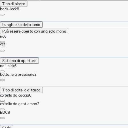
Tipo di blocco
back-lock
8
Lunghezza della lama
Può essere aperto con una sola mano
no
6
Sì
2
Sistema di apertura
nail nick
6
bottone a pressione
2
Tipo di coltello di tasca
coltello da caccia
6
coltello da gentleman
2
EDC
8
Serie