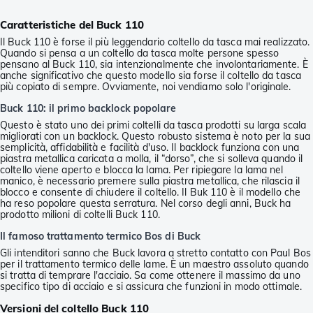
Caratteristiche del Buck 110
Il Buck 110 è forse il più leggendario coltello da tasca mai realizzato.
Quando si pensa a un coltello da tasca molte persone spesso
pensano al Buck 110, sia intenzionalmente che involontariamente. È
anche significativo che questo modello sia forse il coltello da tasca
più copiato di sempre. Ovviamente, noi vendiamo solo l'originale.
Buck 110: il primo backlock popolare
Questo è stato uno dei primi coltelli da tasca prodotti su larga scala
migliorati con un backlock. Questo robusto sistema è noto per la sua
semplicità, affidabilità e facilità d'uso. Il backlock funziona con una
piastra metallica caricata a molla, il “dorso”, che si solleva quando il
coltello viene aperto e blocca la lama. Per ripiegare la lama nel
manico, è necessario premere sulla piastra metallica, che rilascia il
blocco e consente di chiudere il coltello. Il Buk 110 è il modello che
ha reso popolare questa serratura. Nel corso degli anni, Buck ha
prodotto milioni di coltelli Buck 110.
Il famoso trattamento termico Bos di Buck
Gli intenditori sanno che Buck lavora a stretto contatto con Paul Bos
per il trattamento termico delle lame. È un maestro assoluto quando
si tratta di temprare l'acciaio. Sa come ottenere il massimo da uno
specifico tipo di acciaio e si assicura che funzioni in modo ottimale.
Versioni del coltello Buck 110