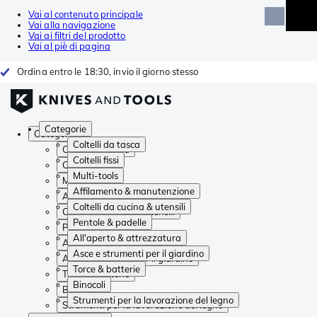
Vai al contenuto principale
Vai alla navigazione
Vai ai filtri del prodotto
Vai al piè di pagina
Ordina entro le 18:30, invio il giorno stesso
Categorie
Categorie
Coltelli da tasca
Coltelli da tasca
Coltelli fissi
Coltelli fissi
Multi-tools
Multi-tools
Affilamento & manutenzione
Affilamento & manutenzione
Coltelli da cucina & utensili
Coltelli da cucina & utensili
Pentole & padelle
Pentole & padelle
All'aperto & attrezzatura
All'aperto & attrezzatura
Asce e strumenti per il giardino
Asce e strumenti per il giardino
Torce & batterie
Torce & batterie
Binocoli
Binocoli
Strumenti per la lavorazione del legno
Strumenti per la lavorazione del legno