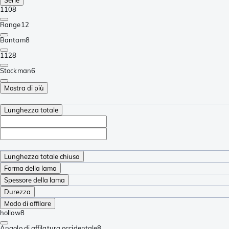
110
8
Range
12
Bantam
8
112
8
Stockman
6
Mostra di più
Lunghezza totale
Lunghezza totale chiusa
Forma della lama
Spessore della lama
Durezza
Modo di affilare
hollow
8
Angolo di affilatura occidentale
8