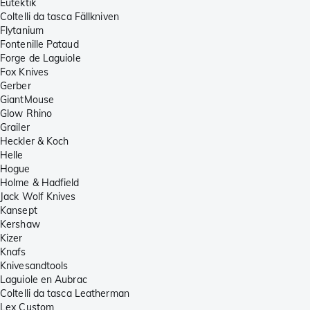
Eutektik
Coltelli da tasca Fällkniven
Flytanium
Fontenille Pataud
Forge de Laguiole
Fox Knives
Gerber
GiantMouse
Glow Rhino
Grailer
Heckler & Koch
Helle
Hogue
Holme & Hadfield
Jack Wolf Knives
Kansept
Kershaw
Kizer
Knafs
Knivesandtools
Laguiole en Aubrac
Coltelli da tasca Leatherman
Lex Custom