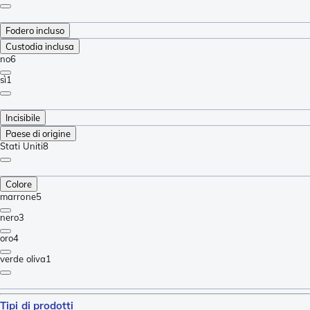
Fodero incluso
Custodia inclusa
no
6
sì
1
Incisibile
Paese di origine
Stati Uniti
8
Colore
marrone
5
nero
3
oro
4
verde oliva
1
Tipi di prodotti