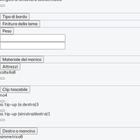
Tipo di bordo
Finitura della lama
Peso
Materiale del manico
Attrezzi
coltello
8
Clip tascabile
no
4
si, tip-up (a destra)
3
si, tip-up (sinistra/destra)
1
Destro o mancino
simmetrico
8