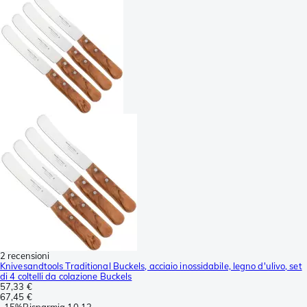
2 recensioni
Knivesandtools Traditional Buckels, acciaio inossidabile, legno d'ulivo, set
di 4 coltelli da colazione Buckels
57,33 €
67,45 €
-
15%
Risparmia
10,12