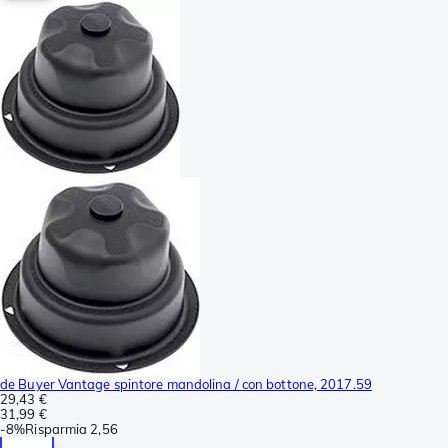
de Buyer Vantage spintore mandolina / con bottone, 2017.59
29,43 €
31,99 €
-
8%
Risparmia
2,56