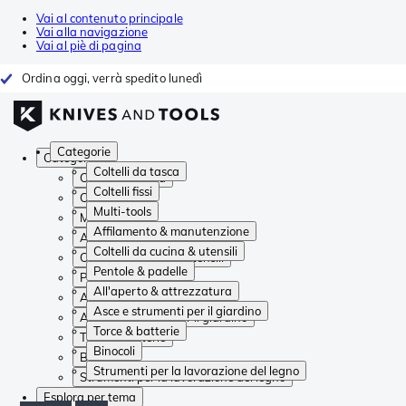
Vai al contenuto principale
Vai alla navigazione
Vai al piè di pagina
Ordina oggi, verrà spedito lunedì
Categorie
Categorie
Coltelli da tasca
Coltelli da tasca
Coltelli fissi
Coltelli fissi
Multi-tools
Multi-tools
Affilamento & manutenzione
Affilamento & manutenzione
Coltelli da cucina & utensili
Coltelli da cucina & utensili
Pentole & padelle
Pentole & padelle
All'aperto & attrezzatura
All'aperto & attrezzatura
Asce e strumenti per il giardino
Asce e strumenti per il giardino
Torce & batterie
Torce & batterie
Binocoli
Binocoli
Strumenti per la lavorazione del legno
Strumenti per la lavorazione del legno
Esplora per tema