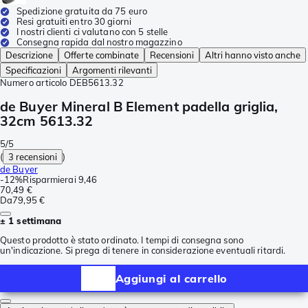
Spedizione gratuita da 75 euro
Resi gratuiti entro 30 giorni
I nostri clienti ci valutano con 5 stelle
Consegna rapida dal nostro magazzino
Descrizione
Offerte combinate
Recensioni
Altri hanno visto anche
Specificazioni
Argomenti rilevanti
Numero articolo
DEB5613.32
de Buyer Mineral B Element padella griglia,
32cm 5613.32
5/5
(
3 recensioni
)
de Buyer
-
12%
Risparmierai
9,46
70,49 €
Da
79,95 €
± 1 settimana
Questo prodotto è stato ordinato. I tempi di consegna sono
un'indicazione. Si prega di tenere in considerazione eventuali ritardi.
Aggiungi al carrello