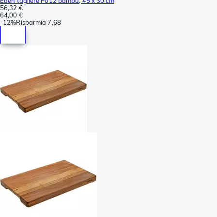
Eden tagliere P012 bambù, 45 x 30 cm
56,32 €
64,00 €
-
12%
Risparmia
7,68