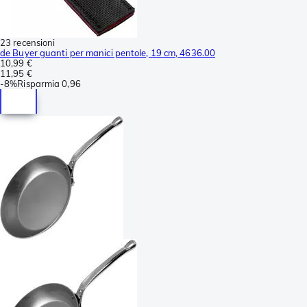
23 recensioni
de Buyer guanti per manici pentole, 19 cm, 4636.00
10,99 €
11,95 €
-
8%
Risparmia
0,96