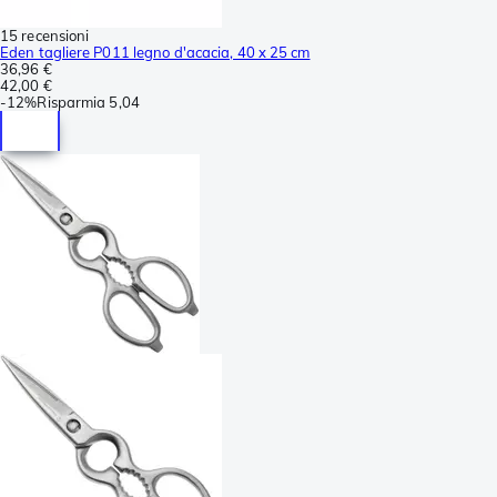
15 recensioni
Eden tagliere P011 legno d'acacia, 40 x 25 cm
36,96 €
42,00 €
-
12%
Risparmia
5,04