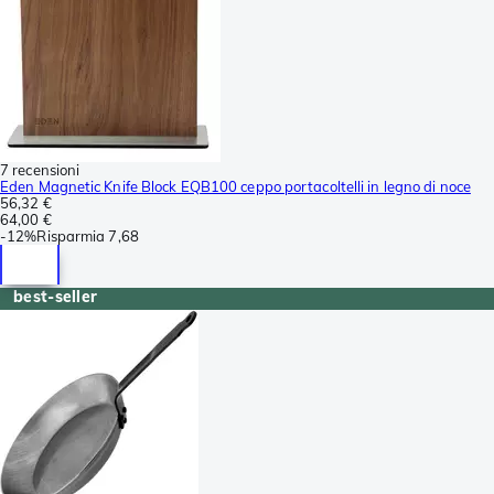
7 recensioni
Eden Magnetic Knife Block EQB100 ceppo portacoltelli in legno di noce
56,32 €
64,00 €
-
12%
Risparmia
7,68
best-seller