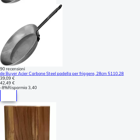
90 recensioni
de Buyer Acier Carbone Steel padella per friggere, 28cm 5110.28
39,09 €
42,49 €
-
8%
Risparmia
3,40