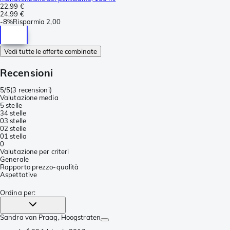
22,99 €
24,99 €
-
8%
Risparmia
2,00
Vedi tutte le offerte combinate
Recensioni
5/5
(
3 recensioni
)
Valutazione media
5 stelle
3
4 stelle
0
3 stelle
0
2 stelle
0
1 stella
0
Valutazione per criteri
Generale
Rapporto prezzo-qualità
Aspettative
Ordina per
:
Sandra van Praag
, Hoogstraten