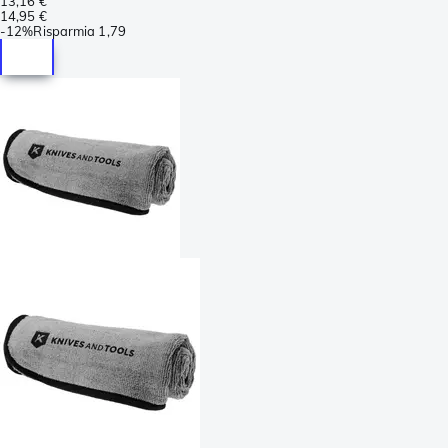
13,16 €
14,95 €
-
12%
Risparmia
1,79