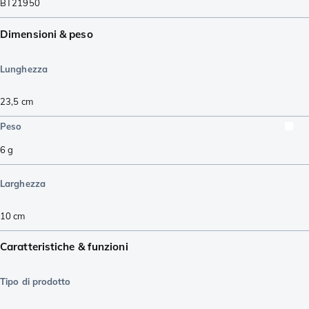
BT21950
Dimensioni & peso
Lunghezza
23,5
cm
Peso
6
g
Larghezza
10
cm
Caratteristiche & funzioni
Tipo di prodotto