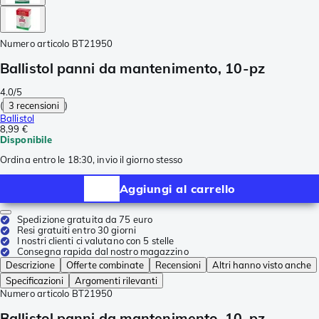
Numero articolo
BT21950
Ballistol panni da mantenimento, 10-pz
4.0/5
(
3 recensioni
)
Ballistol
8,99 €
Disponibile
Ordina entro le 18:30, invio il giorno stesso
Aggiungi al carrello
Spedizione gratuita da 75 euro
Resi gratuiti entro 30 giorni
I nostri clienti ci valutano con 5 stelle
Consegna rapida dal nostro magazzino
Descrizione
Offerte combinate
Recensioni
Altri hanno visto anche
Specificazioni
Argomenti rilevanti
Numero articolo
BT21950
Ballistol panni da mantenimento, 10-pz