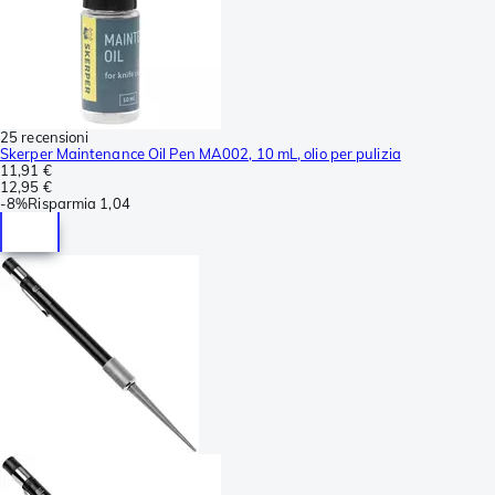
25 recensioni
Skerper Maintenance Oil Pen MA002, 10 mL, olio per pulizia
11,91 €
12,95 €
-
8%
Risparmia
1,04