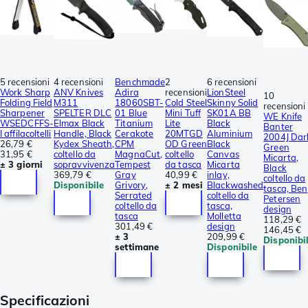
5 recensioni
4 recensioni
Benchmade
2
6 recensioni
Work Sharp
ANV Knives
Adira
recensioni
LionSteel
10
Folding Field
M311
18060SBT-
Cold Steel
Skinny Solid
recensioni
Sharpener
SPELTER DLC
01 Blue
Mini Tuff
SK01A BB
WE Knife
WSEDCFFS-
Elmax Black
Titanium
Lite
Black
Banter
I affilacoltelli
Handle, Black
Cerakote
20MTGD
Aluminium
2004J Dar
26,79 €
Kydex Sheath,
CPM
OD Green
Black
Green
31,95 €
coltello da
MagnaCut,
coltello
Canvas
Micarta,
± 3 giorni
sopravvivenza
Tempest
da tasca
Micarta
Black
369,79 €
Gray
40,99 €
inlay,
coltello da
Disponibile
Grivory,
± 2 mesi
Blackwashed
tasca, Ben
Serrated
coltello da
Petersen
coltello da
tasca,
design
tasca
Molletta
118,29 €
301,49 €
design
146,45 €
± 3
209,99 €
Disponibi
settimane
Disponibile
Specificazioni