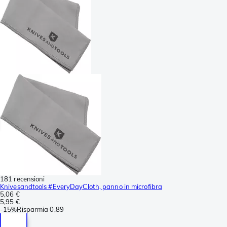
181 recensioni
Knivesandtools #EveryDayCloth, panno in microfibra
5,06 €
5,95 €
-
15%
Risparmia
0,89