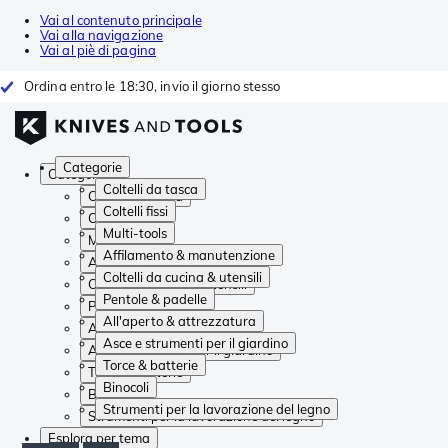
Vai al contenuto principale
Vai alla navigazione
Vai al piè di pagina
Ordina entro le 18:30, invio il giorno stesso
Categorie
Categorie
Coltelli da tasca
Coltelli da tasca
Coltelli fissi
Coltelli fissi
Multi-tools
Multi-tools
Affilamento & manutenzione
Affilamento & manutenzione
Coltelli da cucina & utensili
Coltelli da cucina & utensili
Pentole & padelle
Pentole & padelle
All'aperto & attrezzatura
All'aperto & attrezzatura
Asce e strumenti per il giardino
Asce e strumenti per il giardino
Torce & batterie
Torce & batterie
Binocoli
Binocoli
Strumenti per la lavorazione del legno
Strumenti per la lavorazione del legno
Esplora per tema