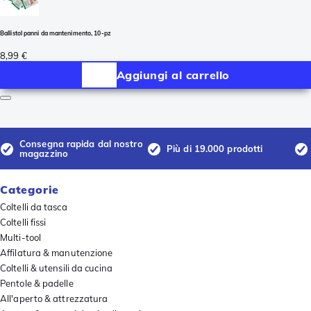
Ballistol panni da mantenimento, 10-pz
8,99 €
Aggiungi al carrello
Consegna rapida dal nostro
Più di 19.000 prodotti
magazzino
Categorie
Coltelli da tasca
Coltelli fissi
Multi-tool
Affilatura & manutenzione
Coltelli & utensili da cucina
Pentole & padelle
All'aperto & attrezzatura