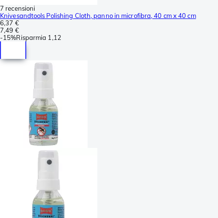
7 recensioni
Knivesandtools Polishing Cloth, panno in microfibra, 40 cm x 40 cm
6,37 €
7,49 €
-
15%
Risparmia
1,12