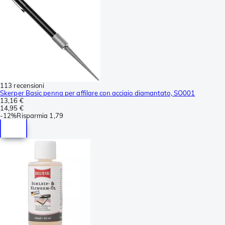
113 recensioni
Skerper Basic penna per affilare con acciaio diamantato, SO001
13,16 €
14,95 €
-
12%
Risparmia
1,79