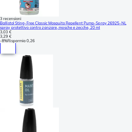
3 recensioni
Ballistol Sting-Free Classic Mosquito Repellent Pump-Spray 26925-NL
spray protettivo contro zanzare, mosche e zecche, 20 ml
3,03 €
3,29 €
-
8%
Risparmia
0,26