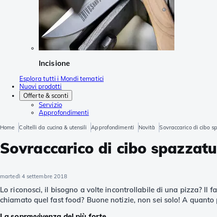
Incisione
Esplora tutti i Mondi tematici
Nuovi prodotti
Offerte & sconti
Servizio
Approfondimenti
Home
Coltelli da cucina & utensili
Approfondimenti
Novità
Sovraccarico di cibo spa
Sovraccarico di cibo spazzatura
martedì 4 settembre 2018
Lo riconosci, il bisogno a volte incontrollabile di una pizza? Il
chiamato quel fast food? Buone notizie, non sei solo! A quanto pa
La sopravvivenza del più forte