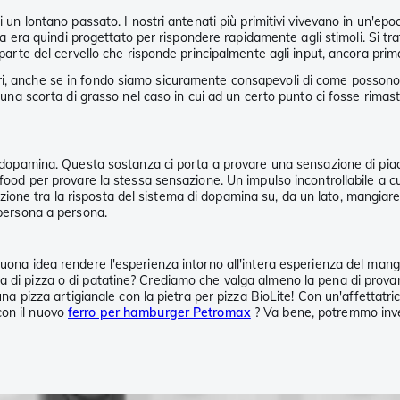
i un lontano passato. I nostri antenati più primitivi vivevano in un'epo
i fa era quindi progettato per rispondere rapidamente agli stimoli. Si 
 parte del cervello che risponde principalmente agli input, ancora prim
, anche se in fondo siamo sicuramente consapevoli di come possono inf
o una scorta di grasso nel caso in cui ad un certo punto ci fosse rimast
 dopamina. Questa sostanza ci porta a provare una sensazione di piacere
t food per provare la stessa sensazione. Un impulso incontrollabile a 
ne tra la risposta del sistema di dopamina su, da un lato, mangiare un
 persona a persona.
uona idea rendere l'esperienza intorno all'intera esperienza del mangi
a di pizza o di patatine? Crediamo che valga almeno la pena di provar
una pizza artigianale con la pietra per pizza BioLite! Con un'affettatric
con il nuovo
ferro per hamburger Petromax
? Va bene, potremmo inve