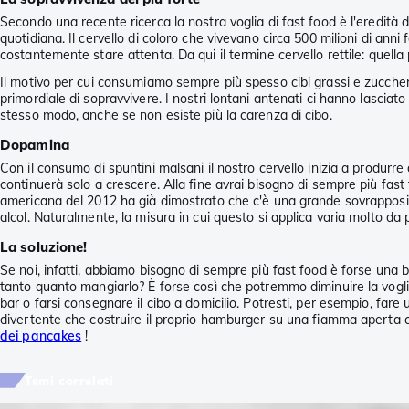
Secondo una recente ricerca la nostra voglia di fast food è l'eredità d
quotidiana. Il cervello di coloro che vivevano circa 500 milioni di ann
costantemente stare attenta. Da qui il termine cervello rettile: quella
Il motivo per cui consumiamo sempre più spesso cibi grassi e zuccheri
primordiale di sopravvivere. I nostri lontani antenati ci hanno lasciat
stesso modo, anche se non esiste più la carenza di cibo.
Dopamina
Con il consumo di spuntini malsani il nostro cervello inizia a produrre
continuerà solo a crescere. Alla fine avrai bisogno di sempre più fas
americana del 2012 ha già dimostrato che c'è una grande sovrapposizio
alcol. Naturalmente, la misura in cui questo si applica varia molto da
La soluzione!
Se noi, infatti, abbiamo bisogno di sempre più fast food è forse una b
tanto quanto mangiarlo? È forse così che potremmo diminuire la vogli
bar o farsi consegnare il cibo a domicilio. Potresti, per esempio, fare 
divertente che costruire il proprio hamburger su una fiamma aperta 
dei pancakes
!
Temi correlati