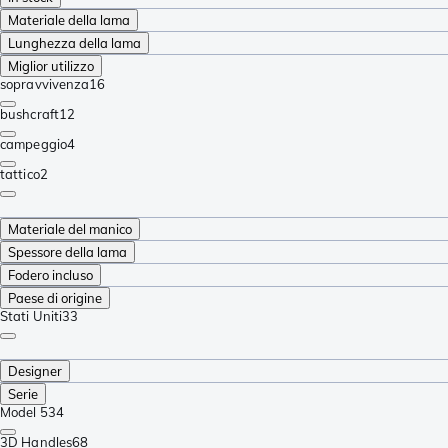
Materiale della lama
Lunghezza della lama
Miglior utilizzo
sopravvivenza
16
bushcraft
12
campeggio
4
tattico
2
Materiale del manico
Spessore della lama
Fodero incluso
Paese di origine
Stati Uniti
33
Designer
Serie
Model 5
34
3D Handles
68