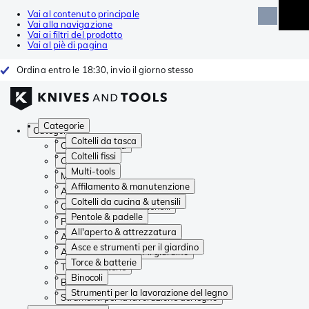
Vai al contenuto principale
Vai alla navigazione
Vai ai filtri del prodotto
Vai al piè di pagina
Ordina entro le 18:30, invio il giorno stesso
Categorie
Categorie
Coltelli da tasca
Coltelli da tasca
Coltelli fissi
Coltelli fissi
Multi-tools
Multi-tools
Affilamento & manutenzione
Affilamento & manutenzione
Coltelli da cucina & utensili
Coltelli da cucina & utensili
Pentole & padelle
Pentole & padelle
All'aperto & attrezzatura
All'aperto & attrezzatura
Asce e strumenti per il giardino
Asce e strumenti per il giardino
Torce & batterie
Torce & batterie
Binocoli
Binocoli
Strumenti per la lavorazione del legno
Strumenti per la lavorazione del legno