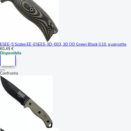
ESEE-5 Scales EE-ESEE5-3D-003, 3D OD Green Black G10, guancette
60,49 €
Disponibile
Confronta