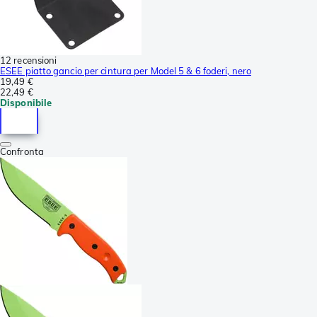
12 recensioni
ESEE piatto gancio per cintura per Model 5 & 6 foderi, nero
19,49 €
22,49 €
Disponibile
Confronta