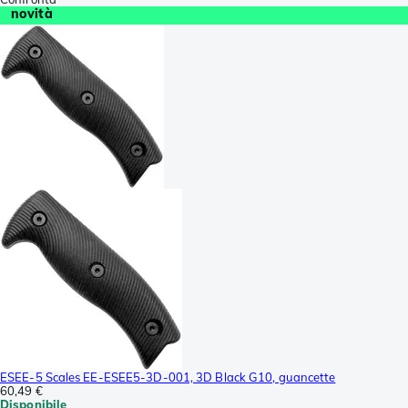
novità
ESEE-5 Scales EE-ESEE5-3D-001, 3D Black G10, guancette
60,49 €
Disponibile