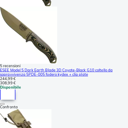
5 recensioni
ESEE Model 5 Dark Earth Blade 3D Coyote-Black G10 coltello da
sopravvivenza 5PDE-005 fodero kydex + clip plate
244,99 €
308,99 €
Disponibile
Confronta