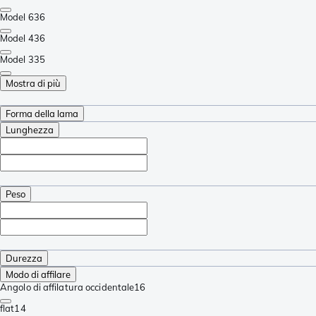
Model 6
36
Model 4
36
Model 3
35
Mostra di più
Forma della lama
Lunghezza
Peso
Durezza
Modo di affilare
Angolo di affilatura occidentale
16
flat
14