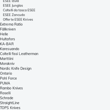
ESEE Izula
ESEE Junglas
Coltelli da tasca ESEE
ESEE Zancudo
Offerte ESEE Knives
Extrema Ratio
Fällkniven
Helle
Hultafors
KA-BAR
Karesuando
Coltelli fissi Leatherman
Marttiini
Morakniv
Nordic Knife Design
Ontario
Pohl Force
PUMA
Rambo Knives
Roselli
Schrade
StraightLine
TOPS Knives