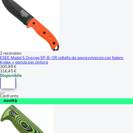
2 recensioni
ESEE Model 5 Orange 5P-B-OR coltello da sopravvivenza con fodero
kydex + gancio per cintura
300,99 €
316,45 €
Disponibile
Confronta
novità