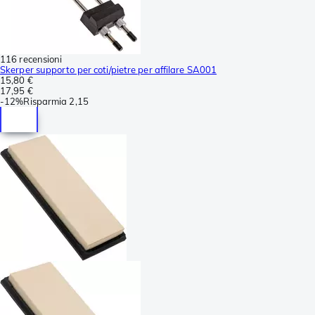
116 recensioni
Skerper supporto per coti/pietre per affilare SA001
15,80 €
17,95 €
-
12%
Risparmia
2,15