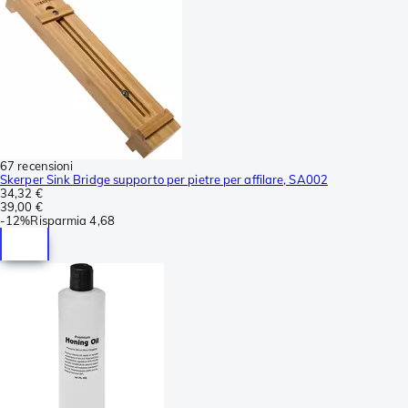
67 recensioni
Skerper Sink Bridge supporto per pietre per affilare, SA002
34,32 €
39,00 €
-
12%
Risparmia
4,68