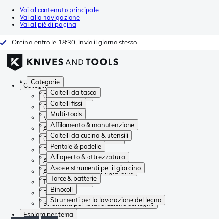
Vai al contenuto principale
Vai alla navigazione
Vai al piè di pagina
Ordina entro le 18:30, invio il giorno stesso
Categorie
Categorie
Coltelli da tasca
Coltelli da tasca
Coltelli fissi
Coltelli fissi
Multi-tools
Multi-tools
Affilamento & manutenzione
Affilamento & manutenzione
Coltelli da cucina & utensili
Coltelli da cucina & utensili
Pentole & padelle
Pentole & padelle
All'aperto & attrezzatura
All'aperto & attrezzatura
Asce e strumenti per il giardino
Asce e strumenti per il giardino
Torce & batterie
Torce & batterie
Binocoli
Binocoli
Strumenti per la lavorazione del legno
Strumenti per la lavorazione del legno
Esplora per tema