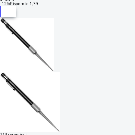
-
12%
Risparmia
1,79
113 recensioni