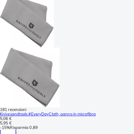
181 recensioni
Knivesandtools #EveryDayCloth, panno in microfibra
5,06 €
5,95 €
-
15%
Risparmia
0,89