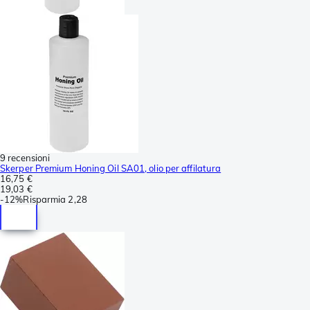
9 recensioni
Skerper Premium Honing Oil SA01, olio per affilatura
16,75 €
19,03 €
-
12%
Risparmia
2,28