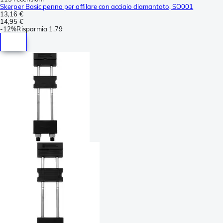
Skerper Basic penna per affilare con acciaio diamantato, SO001
13,16 €
14,95 €
-
12%
Risparmia
1,79