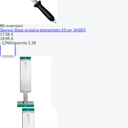
86 recensioni
Skerper Basic acciaino diamantato 30 cm, SH005
17,56 €
19,95 €
-
12%
Risparmia
2,39