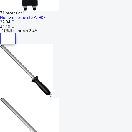
71 recensioni
Naniwa portacote A-902
22,04 €
24,49 €
-
10%
Risparmia
2,45