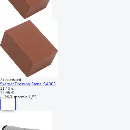
7 recensioni
Skerper Dressing Stone, SA003
11,40 €
12,95 €
-
12%
Risparmia
1,55