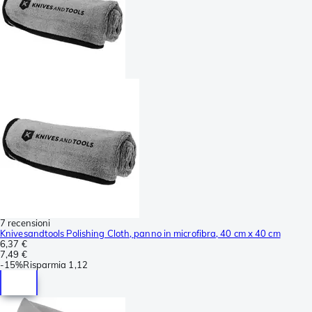
7 recensioni
Knivesandtools Polishing Cloth, panno in microfibra, 40 cm x 40 cm
6,37 €
7,49 €
-
15%
Risparmia
1,12