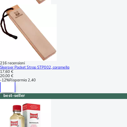
216 recensioni
Skerper Pocket Strop STP002, coramella
17,60 €
20,00 €
-
12%
Risparmia
2,40
best-seller