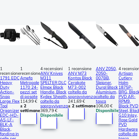
1
1
4 recensioni
1 recensione
ANV Z050,
4 recension
recensione
recensione
ANV Knives
ANV M73
Z050-
Artisan
1791 EDC
Amefa
M311
Kontos Black
007BB,
Cutlery
Heavy
Metropole
SPELTER DLC
Cerakote
Sleipner,
Holm
Duty
1170 24-
Elmax Black
M73-002
Dural Black
1875P-
Action-
pezzi set
Handle, Black
coltello da
Aluminium,
BRG, Blac
Snap
di posate
Kydex Sheath,
sopravvivenza
coltello da
PVD AR-
Large Flex
114,99 €
coltello da
241,69 €
tasca
RPM9,
Tool
± 2
sopravvivenza
± 2 settimane
106,00 €
Black PVD
Organizer
settimane
369,79 €
Disponibile
Steel, Blac
EDC-HD-
Disponibile
G10 Inlay,
AS-LF-
Rose Gold
BLK-A
PVD
Black,
Hardware
fondina in
coltello da
pelle per
tasca