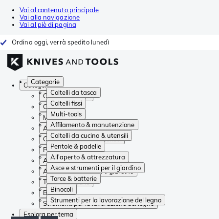
Vai al contenuto principale
Vai alla navigazione
Vai al piè di pagina
Ordina oggi, verrà spedito lunedì
Categorie
Categorie
Coltelli da tasca
Coltelli da tasca
Coltelli fissi
Coltelli fissi
Multi-tools
Multi-tools
Affilamento & manutenzione
Affilamento & manutenzione
Coltelli da cucina & utensili
Coltelli da cucina & utensili
Pentole & padelle
Pentole & padelle
All'aperto & attrezzatura
All'aperto & attrezzatura
Asce e strumenti per il giardino
Asce e strumenti per il giardino
Torce & batterie
Torce & batterie
Binocoli
Binocoli
Strumenti per la lavorazione del legno
Strumenti per la lavorazione del legno
Esplora per tema