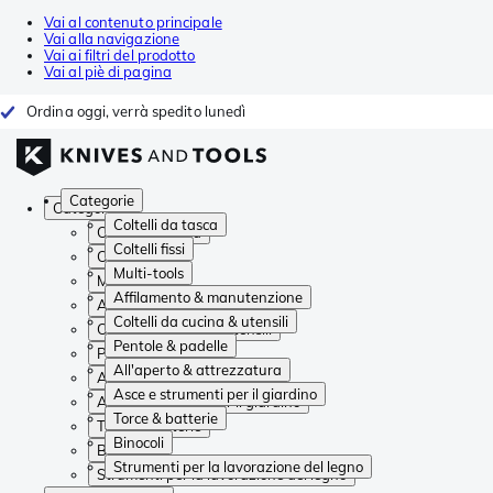
Vai al contenuto principale
Vai alla navigazione
Vai ai filtri del prodotto
Vai al piè di pagina
Ordina oggi, verrà spedito lunedì
Categorie
Categorie
Coltelli da tasca
Coltelli da tasca
Coltelli fissi
Coltelli fissi
Multi-tools
Multi-tools
Affilamento & manutenzione
Affilamento & manutenzione
Coltelli da cucina & utensili
Coltelli da cucina & utensili
Pentole & padelle
Pentole & padelle
All'aperto & attrezzatura
All'aperto & attrezzatura
Asce e strumenti per il giardino
Asce e strumenti per il giardino
Torce & batterie
Torce & batterie
Binocoli
Binocoli
Strumenti per la lavorazione del legno
Strumenti per la lavorazione del legno