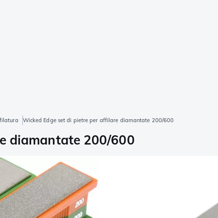
filatura
Wicked Edge set di pietre per affilare diamantate 200/600
are diamantate 200/600