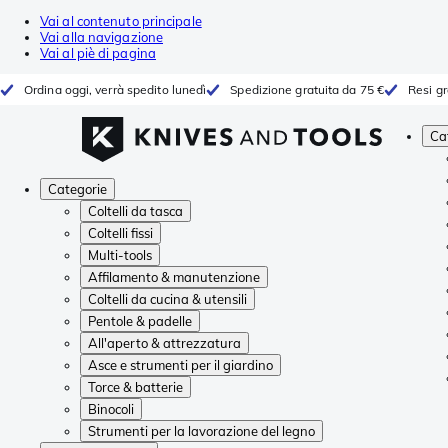
Vai al contenuto principale
Vai alla navigazione
Vai al piè di pagina
Ordina oggi, verrà spedito lunedì
Spedizione gratuita da 75 €
Resi gr
Ca
Categorie
Coltelli da tasca
Coltelli fissi
Multi-tools
Affilamento & manutenzione
Coltelli da cucina & utensili
Pentole & padelle
All'aperto & attrezzatura
Asce e strumenti per il giardino
Torce & batterie
Binocoli
Strumenti per la lavorazione del legno