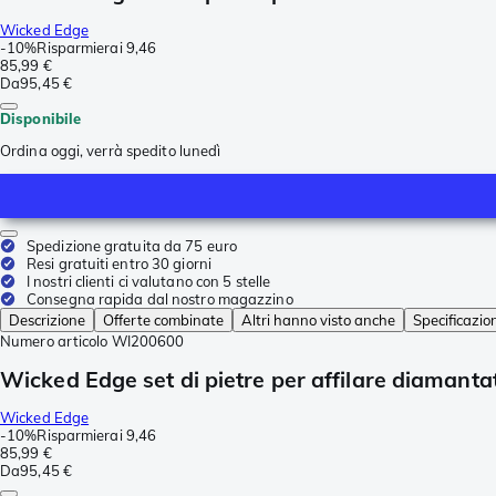
Wicked Edge
-
10%
Risparmierai
9,46
85,99 €
Da
95,45 €
Disponibile
Ordina oggi, verrà spedito lunedì
Spedizione gratuita da 75 euro
Resi gratuiti entro 30 giorni
I nostri clienti ci valutano con 5 stelle
Consegna rapida dal nostro magazzino
Descrizione
Offerte combinate
Altri hanno visto anche
Specificazio
Numero articolo
WI200600
Wicked Edge set di pietre per affilare diamant
Wicked Edge
-
10%
Risparmierai
9,46
85,99 €
Da
95,45 €