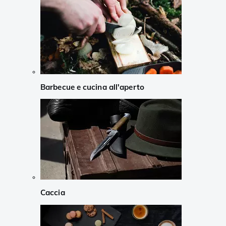
Barbecue e cucina all'aperto
Caccia