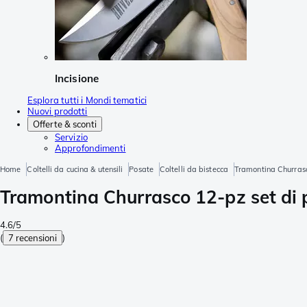
Incisione
Esplora tutti i Mondi tematici
Nuovi prodotti
Offerte & sconti
Servizio
Approfondimenti
Home
Coltelli da cucina & utensili
Posate
Coltelli da bistecca
Tramontina Churras
Tramontina Churrasco 12-pz set di
4.6/5
(
7 recensioni
)