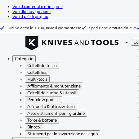
Vai al contenuto principale
Vai alla navigazione
Vai al piè di pagina
Ordina entro le 18:30, invio il giorno stesso
Spedizione gratuita da 75 €
Ca
Categorie
Coltelli da tasca
Coltelli fissi
Multi-tools
Affilamento & manutenzione
Coltelli da cucina & utensili
Pentole & padelle
All'aperto & attrezzatura
Asce e strumenti per il giardino
Torce & batterie
Binocoli
Strumenti per la lavorazione del legno