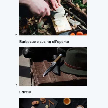
Barbecue e cucina all'aperto
Caccia