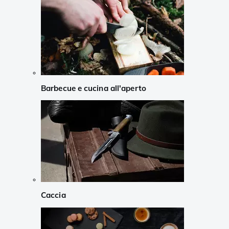
Barbecue e cucina all'aperto
Caccia