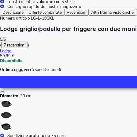
I nostri clienti ci valutano con 5 stelle
Consegna rapida dal nostro magazzino
Descrizione
Offerte combinate
Recensioni
Altri hanno visto anche
Numero articolo
LG-L-10SKL
Lodge griglia/padella per friggere con due man
5/5
(
7 recensioni
)
Lodge
59,99 €
Disponibile
Ordina oggi, verrà spedito lunedì
Diametro
:
30 cm
Spedizione gratuita da 75 euro