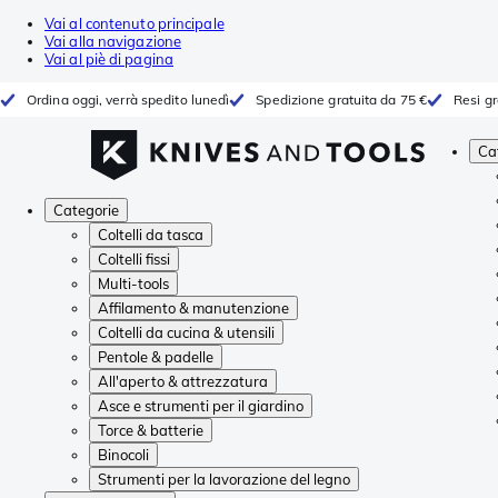
Vai al contenuto principale
Vai alla navigazione
Vai al piè di pagina
Ordina oggi, verrà spedito lunedì
Spedizione gratuita da 75 €
Resi gr
Ca
Categorie
Coltelli da tasca
Coltelli fissi
Multi-tools
Affilamento & manutenzione
Coltelli da cucina & utensili
Pentole & padelle
All'aperto & attrezzatura
Asce e strumenti per il giardino
Torce & batterie
Binocoli
Strumenti per la lavorazione del legno