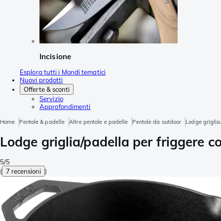
Incisione
Esplora tutti i Mondi tematici
Nuovi prodotti
Offerte & sconti
Servizio
Approfondimenti
Home
Pentole & padelle
Altre pentole e padelle
Pentole da outdoor
Lodge griglia
Lodge griglia/padella per friggere 
5/5
(
7 recensioni
)