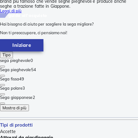
brand più famoso che vende seghe pieghevoli e produce anche
seghe a trazione fatte in Giappone.
Leggi di più
guida all'acquisto
Hai bisogno di aiuto per scegliere la sega migliore?
Non ti preoccupare, ci pensiamo noi!
Iniziare
Tipo
sega pieghevole
0
Sega pieghevole
54
Sega fissa
49
Sega polare
3
Sega giapponese
2
Mostra di più
Tipi di prodotti
Accette
Attrezzi da giardinaggio