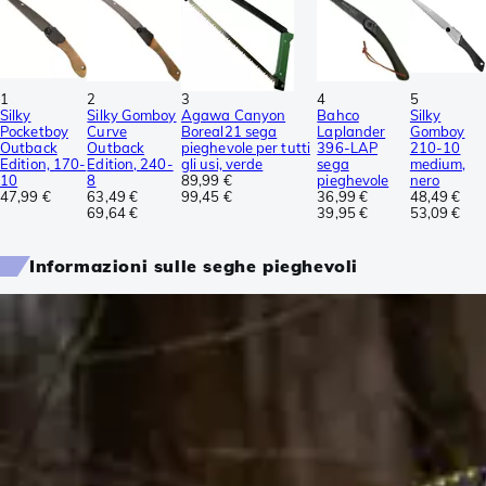
1
2
3
4
5
Silky
Silky Gomboy
Agawa Canyon
Bahco
Silky
Pocketboy
Curve
Boreal21 sega
Laplander
Gomboy
Outback
Outback
pieghevole per tutti
396-LAP
210-10
Edition, 170-
Edition, 240-
gli usi, verde
sega
medium,
10
8
89,99 €
pieghevole
nero
47,99 €
63,49 €
99,45 €
36,99 €
48,49 €
69,64 €
39,95 €
53,09 €
Informazioni sulle seghe pieghevoli