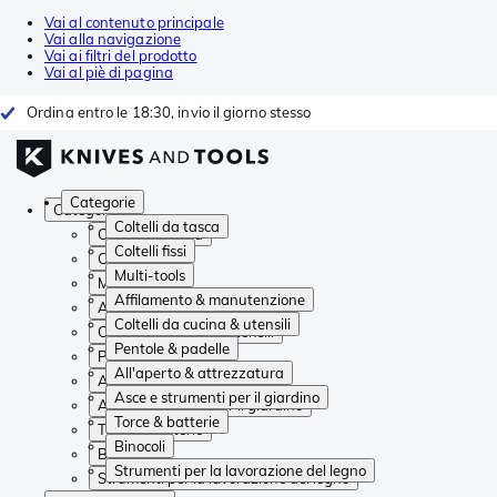
Vai al contenuto principale
Vai alla navigazione
Vai ai filtri del prodotto
Vai al piè di pagina
Ordina entro le 18:30, invio il giorno stesso
Categorie
Categorie
Coltelli da tasca
Coltelli da tasca
Coltelli fissi
Coltelli fissi
Multi-tools
Multi-tools
Affilamento & manutenzione
Affilamento & manutenzione
Coltelli da cucina & utensili
Coltelli da cucina & utensili
Pentole & padelle
Pentole & padelle
All'aperto & attrezzatura
All'aperto & attrezzatura
Asce e strumenti per il giardino
Asce e strumenti per il giardino
Torce & batterie
Torce & batterie
Binocoli
Binocoli
Strumenti per la lavorazione del legno
Strumenti per la lavorazione del legno