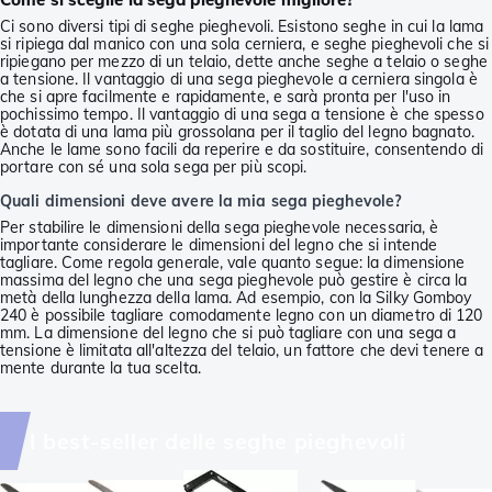
Ci sono diversi tipi di seghe pieghevoli. Esistono seghe in cui la lama
si ripiega dal manico con una sola cerniera, e seghe pieghevoli che si
ripiegano per mezzo di un telaio, dette anche seghe a telaio o seghe
a tensione. Il vantaggio di una sega pieghevole a cerniera singola è
che si apre facilmente e rapidamente, e sarà pronta per l'uso in
pochissimo tempo. Il vantaggio di una sega a tensione è che spesso
è dotata di una lama più grossolana per il taglio del legno bagnato.
Anche le lame sono facili da reperire e da sostituire, consentendo di
portare con sé una sola sega per più scopi.
Quali dimensioni deve avere la mia sega pieghevole?
Per stabilire le dimensioni della sega pieghevole necessaria, è
importante considerare le dimensioni del legno che si intende
tagliare. Come regola generale, vale quanto segue: la dimensione
massima del legno che una sega pieghevole può gestire è circa la
metà della lunghezza della lama. Ad esempio, con la Silky Gomboy
240 è possibile tagliare comodamente legno con un diametro di 120
mm. La dimensione del legno che si può tagliare con una sega a
tensione è limitata all'altezza del telaio, un fattore che devi tenere a
mente durante la tua scelta.
I best-seller delle seghe pieghevoli