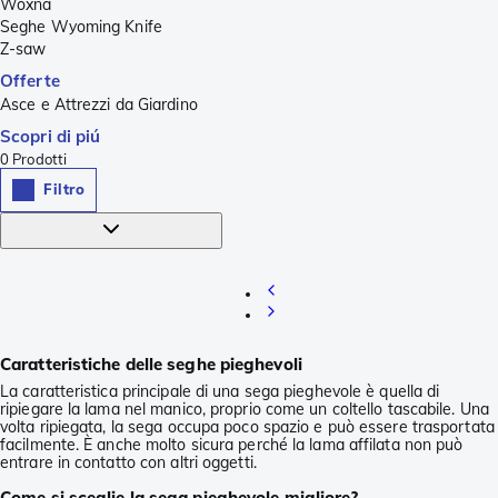
Woxna
Seghe Wyoming Knife
Z-saw
Offerte
Asce e Attrezzi da Giardino
Scopri di piú
0
Prodotti
Filtro
Caratteristiche delle seghe pieghevoli
La caratteristica principale di una sega pieghevole è quella di
ripiegare la lama nel manico, proprio come un coltello tascabile. Una
volta ripiegata, la sega occupa poco spazio e può essere trasportata
facilmente. È anche molto sicura perché la lama affilata non può
entrare in contatto con altri oggetti.
Come si sceglie la sega pieghevole migliore?