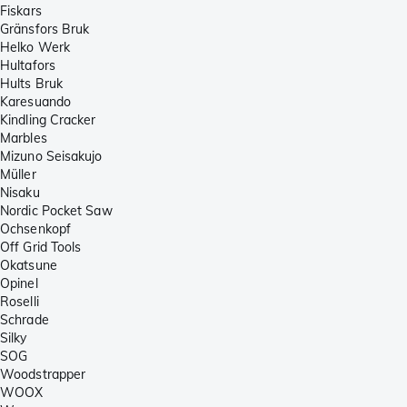
Fiskars
Gränsfors Bruk
Helko Werk
Hultafors
Hults Bruk
Karesuando
Kindling Cracker
Marbles
Mizuno Seisakujo
Müller
Nisaku
Nordic Pocket Saw
Ochsenkopf
Off Grid Tools
Okatsune
Opinel
Roselli
Schrade
Silky
SOG
Woodstrapper
WOOX