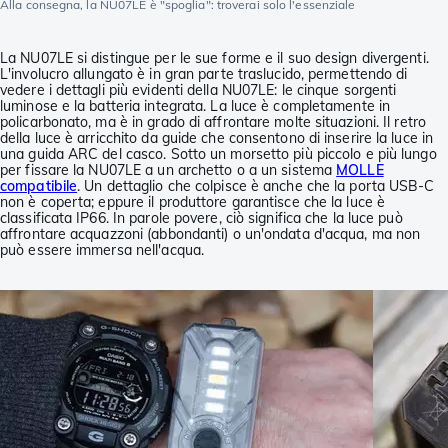
Alla consegna, la NU07LE è "spoglia": troverai solo l'essenziale
La NU07LE si distingue per le sue forme e il suo design divergenti.
L'involucro allungato è in gran parte traslucido, permettendo di
vedere i dettagli più evidenti della NU07LE: le cinque sorgenti
luminose e la batteria integrata. La luce è completamente in
policarbonato, ma è in grado di affrontare molte situazioni. Il retro
della luce è arricchito da guide che consentono di inserire la luce in
una guida ARC del casco. Sotto un morsetto più piccolo e più lungo
per fissare la NU07LE a un archetto o a un sistema
MOLLE
compatibile
. Un dettaglio che colpisce è anche che la porta USB-C
non è coperta; eppure il produttore garantisce che la luce è
classificata IP66. In parole povere, ciò significa che la luce può
affrontare acquazzoni (abbondanti) o un'ondata d'acqua, ma non
può essere immersa nell'acqua.