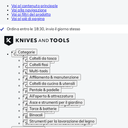
Vai al contenuto principale
Vai alla navigazione
Vai ai filtri del prodotto
Vai al piè di pagina
Ordina entro le 18:30, invio il giorno stesso
Categorie
Categorie
Coltelli da tasca
Coltelli da tasca
Coltelli fissi
Coltelli fissi
Multi-tools
Multi-tools
Affilamento & manutenzione
Affilamento & manutenzione
Coltelli da cucina & utensili
Coltelli da cucina & utensili
Pentole & padelle
Pentole & padelle
All'aperto & attrezzatura
All'aperto & attrezzatura
Asce e strumenti per il giardino
Asce e strumenti per il giardino
Torce & batterie
Torce & batterie
Binocoli
Binocoli
Strumenti per la lavorazione del legno
Strumenti per la lavorazione del legno