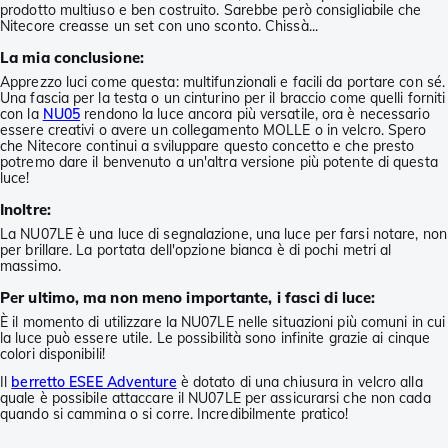
prodotto multiuso e ben costruito. Sarebbe però consigliabile che
Nitecore creasse un set con uno sconto. Chissà...
La mia conclusione:
Apprezzo luci come questa: multifunzionali e facili da portare con sé.
Una fascia per la testa o un cinturino per il braccio come quelli forniti
con la
NU05
rendono la luce ancora più versatile, ora è necessario
essere creativi o avere un collegamento MOLLE o in velcro. Spero
che Nitecore continui a sviluppare questo concetto e che presto
potremo dare il benvenuto a un'altra versione più potente di questa
luce!
Inoltre:
La NU07LE è una luce di segnalazione, una luce per farsi notare, non
per brillare. La portata dell'opzione bianca è di pochi metri al
massimo.
Per ultimo, ma non meno importante, i fasci di luce:
È il momento di utilizzare la NU07LE nelle situazioni più comuni in cui
la luce può essere utile. Le possibilità sono infinite grazie ai cinque
colori disponibili!
Il
berretto ESEE Adventure
è dotato di una chiusura in velcro alla
quale è possibile attaccare il NU07LE per assicurarsi che non cada
quando si cammina o si corre. Incredibilmente pratico!