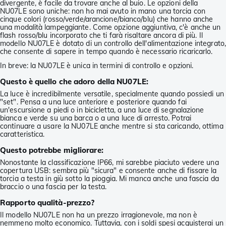
divergente, è facile da trovare anche al buio. Le opzioni della
NU07LE sono uniche: non ho mai avuto in mano una torcia con
cinque colori (rosso/verde/arancione/bianco/blu) che hanno anche
una modalità lampeggiante. Come opzione aggiuntiva, c'è anche un
flash rosso/blu incorporato che ti farà risaltare ancora di più. Il
modello NU07LE è dotato di un controllo dell'alimentazione integrato,
che consente di sapere in tempo quando è necessario ricaricarlo.
In breve: la NU07LE è unica in termini di controllo e opzioni.
Questo è quello che adoro della NU07LE:
La luce è incredibilmente versatile, specialmente quando possiedi un
"set". Pensa a una luce anteriore e posteriore quando fai
un'escursione a piedi o in bicicletta, a una luce di segnalazione
bianca e verde su una barca o a una luce di arresto. Potrai
continuare a usare la NU07LE anche mentre si sta caricando, ottima
caratteristica.
Questo potrebbe migliorare:
Nonostante la classificazione IP66, mi sarebbe piaciuto vedere una
copertura USB: sembra più "sicura" e consente anche di fissare la
torcia a testa in giù sotto la pioggia. Mi manca anche una fascia da
braccio o una fascia per la testa.
Rapporto qualità-prezzo?
Il modello NU07LE non ha un prezzo irragionevole, ma non è
nemmeno molto economico. Tuttavia, con i soldi spesi acquisterai un