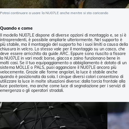
Potrai continuare a usare la NU07LE anche mentre si sta caricando
Quando e come
Il modello NU07LE dispone di diverse opzioni di montaggio e, se si è
intraprendenti, è possibile ampliarle ulteriormente. Nel supporto è
più stabile, ma il montaggio del supporto ha i suoi limiti a causa della
chiusura in velcro. Lo stesso vale per il montaggio su un casco, che
deve essere arricchito da guide ARC. Eppure sono riuscito a fissare
la NU07LE in vari modi: borse, giacca e zaino funzionano bene in
molti casi. Se il tuo equipaggiamento o abbigliamento è dotato di un
sistema MOLLE o PALS, puoi agganciare il NU07LE ancora più
velocemente. Grazie alle forme angolari, la luce è stabile anche
quando è posizionata da sola. I cinque diversi colori consentono di
utilizzare la luce in molte situazioni diverse: dalla torcia frontale alla
luce posteriore, ma anche come luce di segnalazione per i servizi di
emergenza o gli operatori stradali.