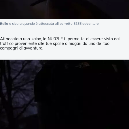
Bella e sicura quando è attaccata all berretto ESEE adventure
Attaccata a uno zaino, la NU07LE ti permette di essere visto dal
traffico proveniente alle tue spalle o magari da uno dei tuoi
compagni di avventura.