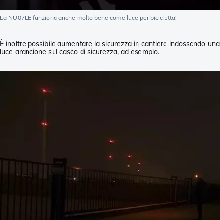
La NU07LE funziona anche molto bene come luce per bicicletta!
È inoltre possibile aumentare la sicurezza in cantiere indossando una
luce arancione sul casco di sicurezza, ad esempio.