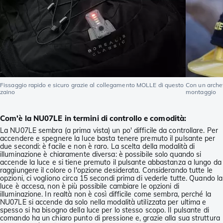
Fissaggio rapido e sicuro grazie al collegamento MOLLE di questo
Con un archet
zaino
montaggio
Com'è la NU07LE in termini di controllo e comodità:
La NU07LE sembra (a prima vista) un po' difficile da controllare. Per
accendere e spegnere la luce basta tenere premuto il pulsante per
due secondi: è facile e non è raro. La scelta della modalità di
illuminazione è chiaramente diversa: è possibile solo quando si
accende la luce e si tiene premuto il pulsante abbastanza a lungo da
raggiungere il colore o l'opzione desiderata. Considerando tutte le
opzioni, ci vogliono circa 15 secondi prima di vederle tutte. Quando la
luce è accesa, non è più possibile cambiare le opzioni di
illuminazione. In realtà non è così difficile come sembra, perché la
NU07LE si accende da solo nella modalità utilizzata per ultima e
spesso si ha bisogno della luce per lo stesso scopo. Il pulsante di
comando ha un chiaro punto di pressione e, grazie alla sua struttura