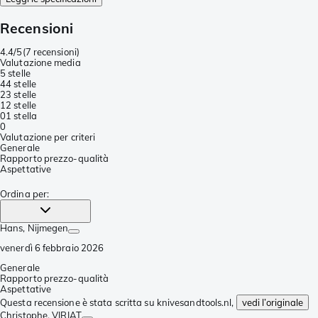
Recensioni
4.4/5
(
7 recensioni
)
Valutazione media
5 stelle
4
4 stelle
2
3 stelle
1
2 stelle
0
1 stella
0
Valutazione per criteri
Generale
Rapporto prezzo-qualità
Aspettative
Ordina per
:
Hans
, Nijmegen
venerdì 6 febbraio 2026
Generale
Rapporto prezzo-qualità
Aspettative
Questa recensione è stata scritta su knivesandtools.nl,
vedi l’originale
Christophe
, VIRIAT