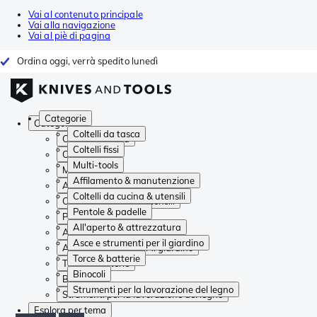
Vai al contenuto principale
Vai alla navigazione
Vai al piè di pagina
Ordina oggi, verrà spedito lunedì
Categorie
Categorie
Coltelli da tasca
Coltelli da tasca
Coltelli fissi
Coltelli fissi
Multi-tools
Multi-tools
Affilamento & manutenzione
Affilamento & manutenzione
Coltelli da cucina & utensili
Coltelli da cucina & utensili
Pentole & padelle
Pentole & padelle
All'aperto & attrezzatura
All'aperto & attrezzatura
Asce e strumenti per il giardino
Asce e strumenti per il giardino
Torce & batterie
Torce & batterie
Binocoli
Binocoli
Strumenti per la lavorazione del legno
Strumenti per la lavorazione del legno
Esplora per tema