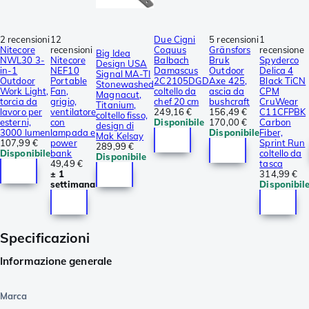
2 recensioni
12
Due Cigni
5 recensioni
1
Nitecore
recensioni
Coquus
Gränsfors
recensione
Big Idea
NWL30 3-
Nitecore
Balbach
Bruk
Spyderco
Design USA
in-1
NEF10
Damascus
Outdoor
Delica 4
Signal MA-TI
Outdoor
Portable
2C2105DGD
Axe 425,
Black TiCN
Stonewashed
Work Light,
Fan,
coltello da
ascia da
CPM
Magnacut,
torcia da
grigio,
chef 20 cm
bushcraft
CruWear
Titanium,
lavoro per
ventilatore
249,16 €
156,49 €
C11CFPBK
coltello fisso,
esterni,
con
Disponibile
170,00 €
Carbon
design di
3000 lumen
lampada e
Disponibile
Fiber,
Mak Kelsay
107,99 €
power
Sprint Run
289,99 €
Disponibile
bank
coltello da
Disponibile
49,49 €
tasca
± 1
314,99 €
settimana
Disponibil
Specificazioni
Informazione generale
Marca