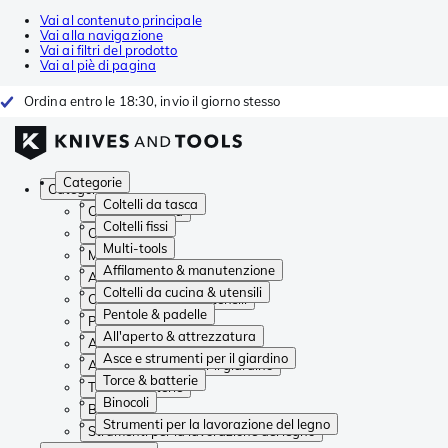
Vai al contenuto principale
Vai alla navigazione
Vai ai filtri del prodotto
Vai al piè di pagina
Ordina entro le 18:30, invio il giorno stesso
Categorie
Categorie
Coltelli da tasca
Coltelli da tasca
Coltelli fissi
Coltelli fissi
Multi-tools
Multi-tools
Affilamento & manutenzione
Affilamento & manutenzione
Coltelli da cucina & utensili
Coltelli da cucina & utensili
Pentole & padelle
Pentole & padelle
All'aperto & attrezzatura
All'aperto & attrezzatura
Asce e strumenti per il giardino
Asce e strumenti per il giardino
Torce & batterie
Torce & batterie
Binocoli
Binocoli
Strumenti per la lavorazione del legno
Strumenti per la lavorazione del legno