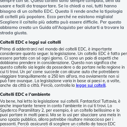
sempre con sé. Questi coltelli sono sempre compatti, belli da
usare e facili da trasportare. Se lo chiedi a noi, tutti hanno
bisogno di un coltello EDC. Questo li rende anche la tipologia
di coltelli più popolare. Ecco perché ne esistono migliaia!
Scegliere il coltello più adatto può essere difficile. Per questo
abbiamo creato un Guida all'Acquisto per aiutarti a trovare la
strada giusta.
Coltelli EDC e leggi sui coltelli
Prima di addentrarci nel mondo dei coltelli EDC, è importante
considerare quanto segue: la legislazione. Un coltello EDC è fatto pe
essere portato con sé ogni giorno. Ci sono un paio di aspetti che
dobbiamo prendere in considerazione. Questo non significa che
questo coltello sia legale da possedere o da portare nella regione in
cui ti trovi. Un po' come succede con alcune auto che potrebbero
viaggiare tranquillamente a 250 km all'ora, ma ovviamente non si
può fare ovunque. La legislazione varia in base ai paesi e, a volte,
anche da città a città. Perciò, controlla la
legge sui coltelli
.
Coltelli EDC e l'ambiente
Va bene, hai letto la legislazione sui coltelli. Fantastico! Tuttavia, è
anche importante tenere in conto l'ambiente in cui ti trovi. Lo
Spyderco Paramilitary 2, per esempio, è un coltello bellissimo e lo
puoi portare in molti paesi. Ma se lo usi per sbucciare una mela in
uno spazio pubblico, allora potrebbe risultare minaccioso per i
passanti. Perciò assicurati di scegliere un coltello da tasca EDC