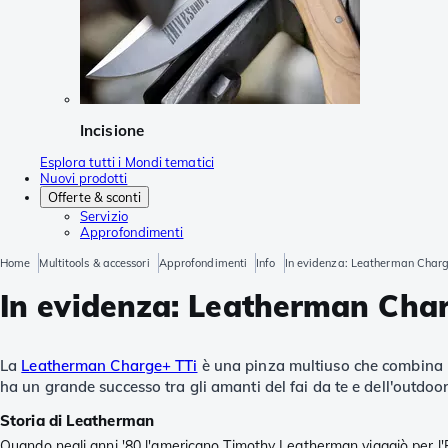
Incisione
Esplora tutti i Mondi tematici
Nuovi prodotti
Offerte & sconti
Servizio
Approfondimenti
Home
Multitools & accessori
Approfondimenti
Info
In evidenza: Leatherman Charg
In evidenza: Leatherman Char
La
Leatherman Charge+ TTi
è una pinza multiuso che combina pe
ha un grande successo tra gli amanti del fai da te e dell'outdoor
Storia di Leatherman
Quando negli anni '80 l'americano Timothy Leatherman viaggiò per l'