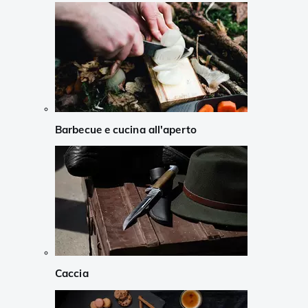
Barbecue e cucina all'aperto
Caccia