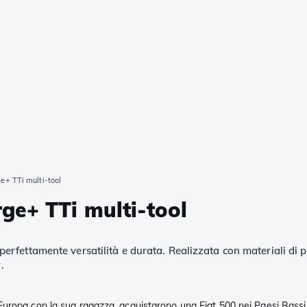
e+ TTi multi-tool
ge+ TTi multi-tool
rfettamente versatilità e durata. Realizzata con materiali di p
.
Europa con la sua ragazza, acquistarono una Fiat 500 nei Paesi Bass