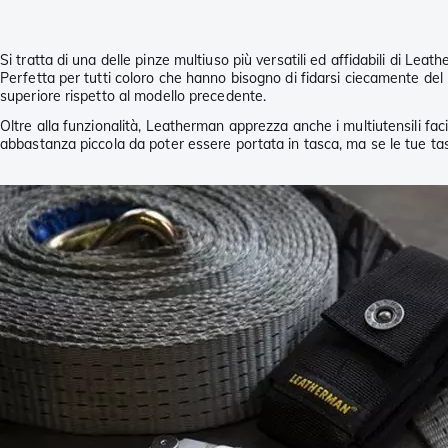
Si tratta di una delle pinze multiuso più versatili ed affidabili di L
Perfetta per tutti coloro che hanno bisogno di fidarsi ciecamente del lo
superiore rispetto al modello precedente.
Oltre alla funzionalità, Leatherman apprezza anche i multiutensili fa
abbastanza piccola da poter essere portata in tasca, ma se le tue tas