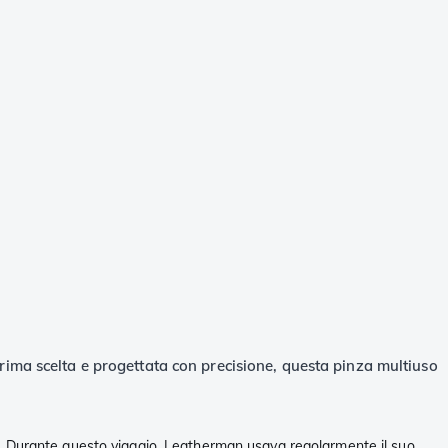
rima scelta e progettata con precisione, questa pinza multiuso
i. Durante questo viaggio, Leatherman usava regolarmente il suo