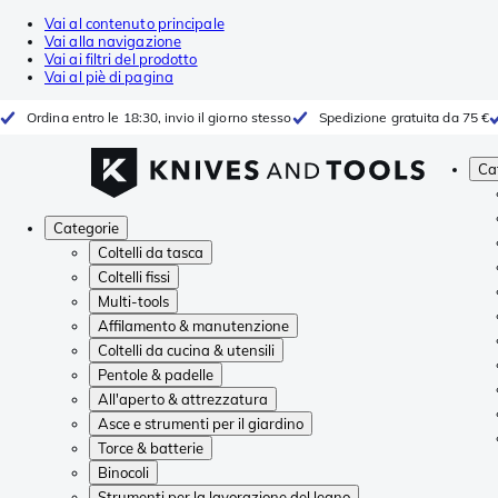
Vai al contenuto principale
Vai alla navigazione
Vai ai filtri del prodotto
Vai al piè di pagina
Ordina entro le 18:30, invio il giorno stesso
Spedizione gratuita da 75 €
Ca
Categorie
Coltelli da tasca
Coltelli fissi
Multi-tools
Affilamento & manutenzione
Coltelli da cucina & utensili
Pentole & padelle
All'aperto & attrezzatura
Asce e strumenti per il giardino
Torce & batterie
Binocoli
Strumenti per la lavorazione del legno