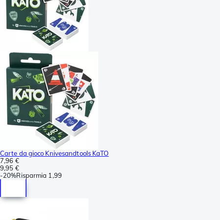
Carte da gioco Knivesandtools KaTO
7,96 €
9,95 €
-
20%
Risparmia
1,99