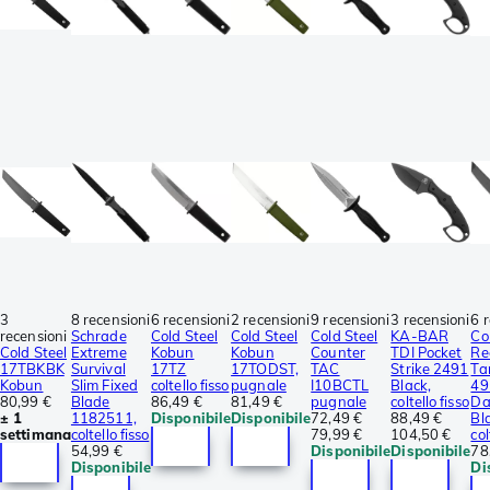
3
8 recensioni
6 recensioni
2 recensioni
9 recensioni
3 recensioni
6 
recensioni
Schrade
Cold Steel
Cold Steel
Cold Steel
KA-BAR
Co
Cold Steel
Extreme
Kobun
Kobun
Counter
TDI Pocket
Re
17TBKBK
Survival
17TZ
17TODST,
TAC
Strike 2491
Ta
Kobun
Slim Fixed
coltello fisso
pugnale
I10BCTL
Black,
49
80,99 €
Blade
86,49 €
81,49 €
pugnale
coltello fisso
Da
± 1
1182511,
Disponibile
Disponibile
72,49 €
88,49 €
Bl
settimana
coltello fisso
79,99 €
104,50 €
col
54,99 €
Disponibile
Disponibile
78
Disponibile
Di