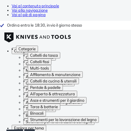
Vai al contenuto principale
Vai alla navigazione
Vai al piè di pagina
Ordina entro le 18:30, invio il giorno stesso
Categorie
Categorie
Coltelli da tasca
Coltelli da tasca
Coltelli fissi
Coltelli fissi
Multi-tools
Multi-tools
Affilamento & manutenzione
Affilamento & manutenzione
Coltelli da cucina & utensili
Coltelli da cucina & utensili
Pentole & padelle
Pentole & padelle
All'aperto & attrezzatura
All'aperto & attrezzatura
Asce e strumenti per il giardino
Asce e strumenti per il giardino
Torce & batterie
Torce & batterie
Binocoli
Binocoli
Strumenti per la lavorazione del legno
Strumenti per la lavorazione del legno
Esplora per tema