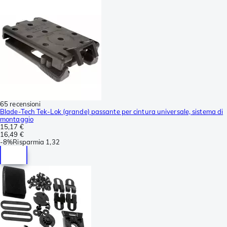
65 recensioni
Blade-Tech Tek-Lok (grande) passante per cintura universale, sistema di
montaggio
15,17 €
16,49 €
-
8%
Risparmia
1,32