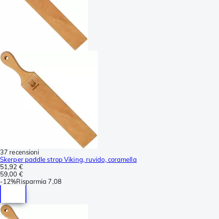
37 recensioni
Skerper paddle strop Viking, ruvido, coramella
51,92 €
59,00 €
-
12%
Risparmia
7,08