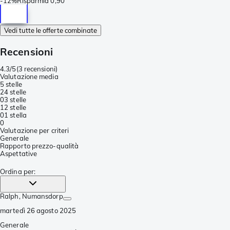
-
12%
Risparmia
0,90
Vedi tutte le offerte combinate
Recensioni
4.3/5
(
3 recensioni
)
Valutazione media
5 stelle
2
4 stelle
0
3 stelle
1
2 stelle
0
1 stella
0
Valutazione per criteri
Generale
Rapporto prezzo-qualità
Aspettative
Ordina per
:
Ralph
, Numansdorp
martedì 26 agosto 2025
Generale