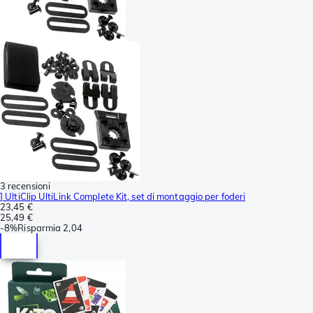
3 recensioni
] UltiClip UltiLink Complete Kit, set di montaggio per foderi
23,45 €
25,49 €
-
8%
Risparmia
2,04