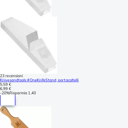
23 recensioni
Knivesandtools #OneKnifeStand, portacoltelli
5,59 €
6,99 €
-
20%
Risparmia
1,40