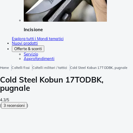
Incisione
Esplora tutti i Mondi tematici
Nuovi prodotti
Offerte & sconti
Servizio
Approfondimenti
Home
Coltelli fissi
Coltelli militari / tattici
Cold Steel Kobun 17TODBK, pugnale
Cold Steel Kobun 17TODBK,
pugnale
4.3/5
(
3 recensioni
)