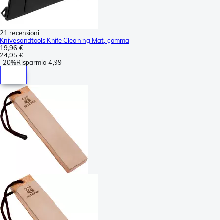
21 recensioni
Knivesandtools Knife Cleaning Mat, gomma
19,96 €
24,95 €
-
20%
Risparmia
4,99