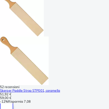
52 recensioni
Skerper Paddle Strop STP001, coramella
51,92 €
59,00 €
-
12%
Risparmia
7,08