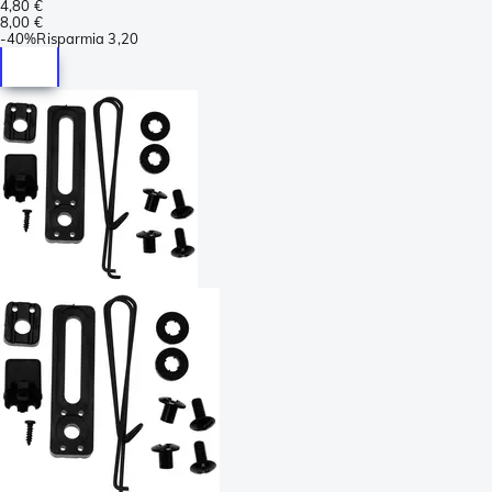
4,80 €
8,00 €
-
40%
Risparmia
3,20