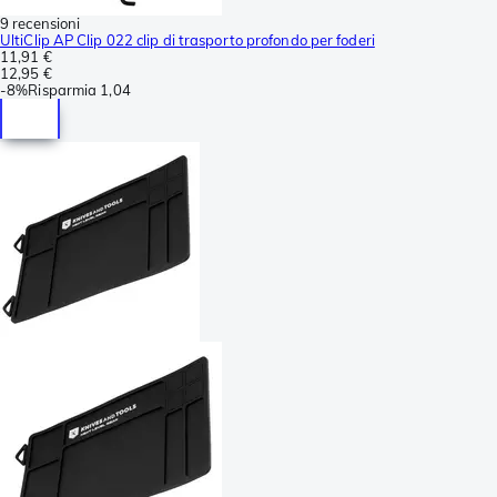
9 recensioni
UltiClip AP Clip 022 clip di trasporto profondo per foderi
11,91 €
12,95 €
-
8%
Risparmia
1,04