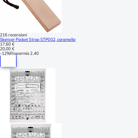
216 recensioni
Skerper Pocket Strop STP002, coramella
17,60 €
20,00 €
-
12%
Risparmia
2,40