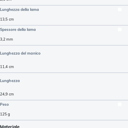
Lunghezza della lama
13,5
cm
Spessore della lama
3,2
mm
Lunghezza del manico
11,4
cm
Lunghezza
24,9
cm
Peso
125
g
Materiale