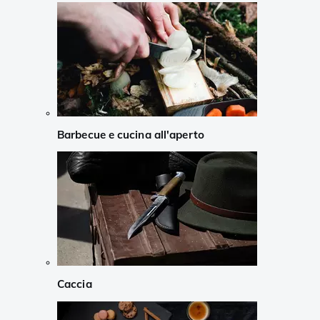
Barbecue e cucina all'aperto
Caccia