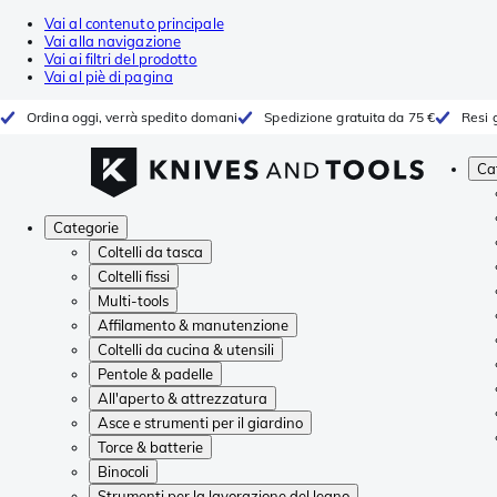
Vai al contenuto principale
Vai alla navigazione
Vai ai filtri del prodotto
Vai al piè di pagina
Ordina oggi, verrà spedito domani
Spedizione gratuita da 75 €
Resi g
Ca
Categorie
Coltelli da tasca
Coltelli fissi
Multi-tools
Affilamento & manutenzione
Coltelli da cucina & utensili
Pentole & padelle
All'aperto & attrezzatura
Asce e strumenti per il giardino
Torce & batterie
Binocoli
Strumenti per la lavorazione del legno