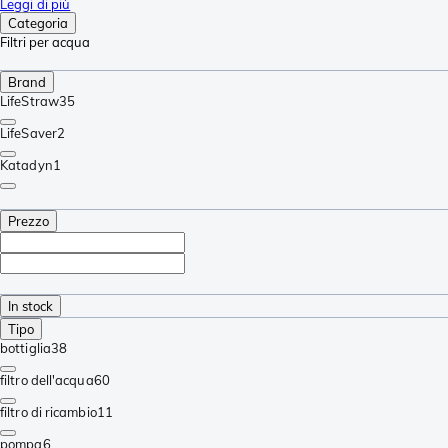
Leggi di più
Categoria
Filtri per acqua
Brand
LifeStraw
35
LifeSaver
2
Katadyn
1
Prezzo
In stock
Tipo
bottiglia
38
filtro dell'acqua
60
filtro di ricambio
11
pompa
6