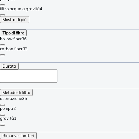
filtro acqua a gravità
4
Mostra di più
Tipo di filtro
hollow fiber
36
carbon fiber
33
Durata
Metodo di filtro
aspirazione
35
pompa
2
gravità
1
Rimuove i batteri