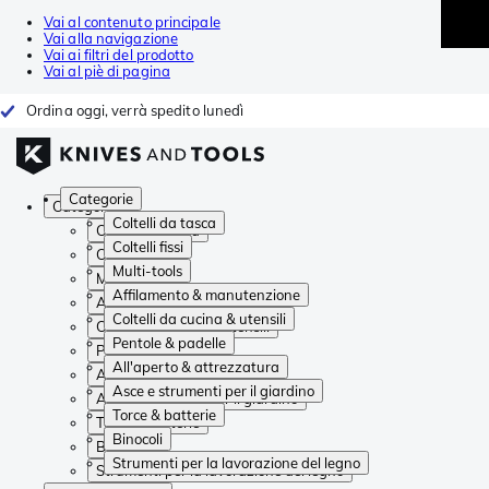
Vai al contenuto principale
Vai alla navigazione
Vai ai filtri del prodotto
Vai al piè di pagina
Ordina oggi, verrà spedito lunedì
Categorie
Categorie
Coltelli da tasca
Coltelli da tasca
Coltelli fissi
Coltelli fissi
Multi-tools
Multi-tools
Affilamento & manutenzione
Affilamento & manutenzione
Coltelli da cucina & utensili
Coltelli da cucina & utensili
Pentole & padelle
Pentole & padelle
All'aperto & attrezzatura
All'aperto & attrezzatura
Asce e strumenti per il giardino
Asce e strumenti per il giardino
Torce & batterie
Torce & batterie
Binocoli
Binocoli
Strumenti per la lavorazione del legno
Strumenti per la lavorazione del legno