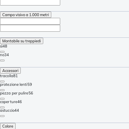
Campo visivo a 1.000 metri
Montabile su treppiedi
sì
48
no
34
Accessori
tracolla
81
protezione lenti
59
pezza per pulire
56
coperture
46
astuccio
44
Colore