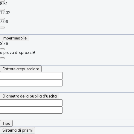
8.5
1
12.0
2
7.0
6
Impermeabile
Sì
76
a prova di spruzzi
9
Fattore crepuscolare
Diametro della pupilla d'uscita
Tipo
Sistema di prismi