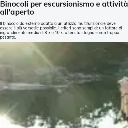
Binocoli per escursionismo e attività
all'aperto
Il binocolo da esterno adatto a un utilizzo multifunzionale deve
essere il più versatile possibile. I criteri sono semplici: un fattore di
ingrandimento medio di 8 x o 10 x, a tenuta stagna e non troppo
pesante.
Per un utilizzo a tutto tondo, desideri un binocolo leggero che puoi
trasportare facilmente e portare sempre con te. Poiché non sai in
cosa ti imbatterai e quando, ha senso che il tuo binocolo multi-
funzionale sia a tenuta stagna.
L'ingrandimento 8x viene spesso scelto dai neofiti del binocolo per
un uso multi-funzionale, oltre un ingrandimento 10x. È più facile
ottenere un'immagine stabile con un ingrandimento leggermente
inferiore. Un'accortezza che previene anche le vertigini quando si
guarda attraverso il binocolo. Gli utenti esperti possono ovviamente
beneficiare di un ingrandimento maggiore di 10 volte. Ovviamente,
quanto più preciso è il binocolo tanto è migliore. I nostri binocoli Eden
Quality dimostrano che difficilmente devi in qualche modo rinunciare
alla qualità anche se paghi un prezzo interessante.
Nel Paese dei ciechi ... il monocolo
Anche se non è la prima cosa che pensi di un monocolo, è davvero
pratico. I "mezzi binocoli" ovviamente sono un grande compromesso.
Molti optano per un monocolo per il peso ridotto, le dimensioni molto