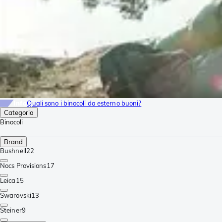
compatte e le buone prestazioni. Per molti appassionati di outdoor
un monocolo è uno strumento basilare da tenere nello zaino.
Info
Quali sono i binocoli da esterno buoni?
Categoria
Binocoli
Brand
Bushnell
22
Nocs Provisions
17
Leica
15
Swarovski
13
Steiner
9