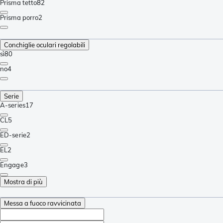
Prisma tetto
82
Prisma porro
2
Conchiglie oculari regolabili
sì
80
no
4
Serie
A-series
17
CL
5
ED-serie
2
EL
2
Engage
3
Mostra di più
Messa a fuoco ravvicinata