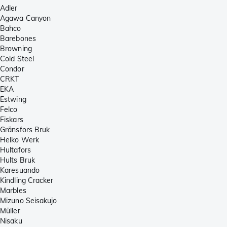
Adler
Agawa Canyon
Bahco
Barebones
Browning
Cold Steel
Condor
CRKT
EKA
Estwing
Felco
Fiskars
Gränsfors Bruk
Helko Werk
Hultafors
Hults Bruk
Karesuando
Kindling Cracker
Marbles
Mizuno Seisakujo
Müller
Nisaku