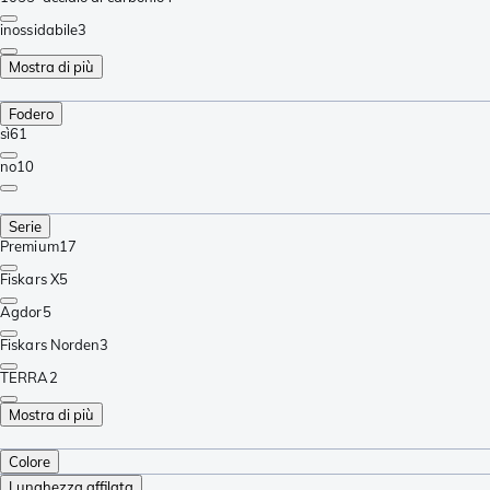
inossidabile
3
Mostra di più
Fodero
sì
61
no
10
Serie
Premium
17
Fiskars X
5
Agdor
5
Fiskars Norden
3
TERRA
2
Mostra di più
Colore
Lunghezza affilata