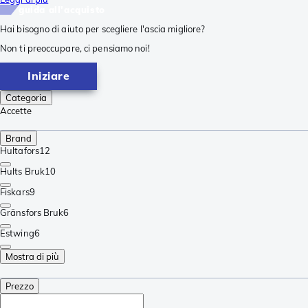
guida all'acquisto
Hai bisogno di aiuto per scegliere l'ascia migliore?
Non ti preoccupare, ci pensiamo noi!
Iniziare
Categoria
Accette
Brand
Hultafors
12
Hults Bruk
10
Fiskars
9
Gränsfors Bruk
6
Estwing
6
Mostra di più
Prezzo