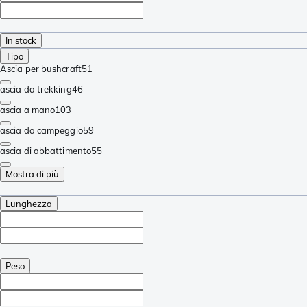
In stock
Tipo
Ascia per bushcraft
51
ascia da trekking
46
ascia a mano
103
ascia da campeggio
59
ascia di abbattimento
55
Mostra di più
Lunghezza
Peso