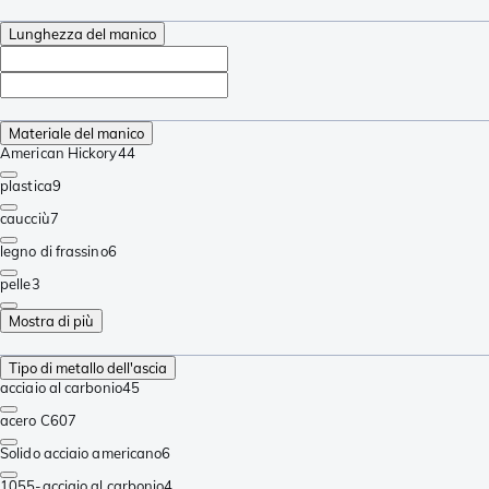
Lunghezza del manico
Materiale del manico
American Hickory
44
plastica
9
caucciù
7
legno di frassino
6
pelle
3
Mostra di più
Tipo di metallo dell'ascia
acciaio al carbonio
45
acero C60
7
Solido acciaio americano
6
1055-acciaio al carbonio
4