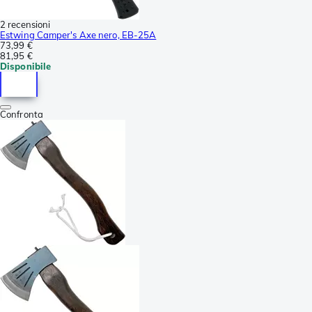
2 recensioni
Estwing Camper's Axe nero, EB-25A
73,99 €
81,95 €
Disponibile
Confronta