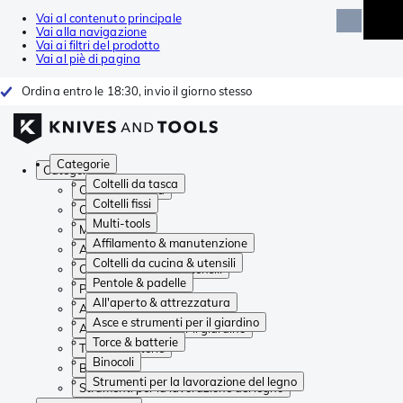
Vai al contenuto principale
Vai alla navigazione
Vai ai filtri del prodotto
Vai al piè di pagina
Ordina entro le 18:30, invio il giorno stesso
Categorie
Categorie
Coltelli da tasca
Coltelli da tasca
Coltelli fissi
Coltelli fissi
Multi-tools
Multi-tools
Affilamento & manutenzione
Affilamento & manutenzione
Coltelli da cucina & utensili
Coltelli da cucina & utensili
Pentole & padelle
Pentole & padelle
All'aperto & attrezzatura
All'aperto & attrezzatura
Asce e strumenti per il giardino
Asce e strumenti per il giardino
Torce & batterie
Torce & batterie
Binocoli
Binocoli
Strumenti per la lavorazione del legno
Strumenti per la lavorazione del legno