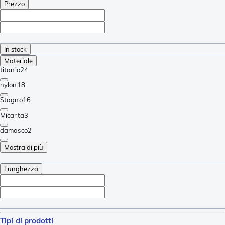
Prezzo
In stock
Materiale
titanio
24
nylon
18
Stagno
16
Micarta
3
damasco
2
Mostra di più
Lunghezza
Tipi di prodotti