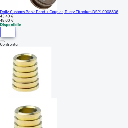
Daily Customs Basic Bead + Coupler, Rusty Titanium DSP10008836
43,49 €
48,00 €
Disponibile
Confronta