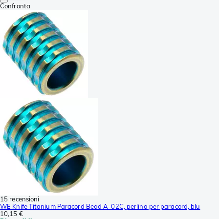
Confronta
15 recensioni
WE Knife Titanium Paracord Bead A-02C, perlina per paracord, blu
10,15 €