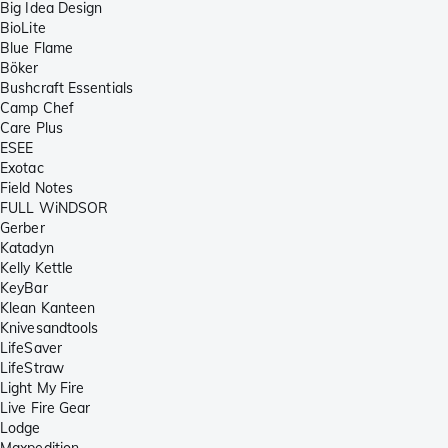
Big Idea Design
BioLite
Blue Flame
Böker
Bushcraft Essentials
Camp Chef
Care Plus
ESEE
Exotac
Field Notes
FULL WiNDSOR
Gerber
Katadyn
Kelly Kettle
KeyBar
Klean Kanteen
Knivesandtools
LifeSaver
LifeStraw
Light My Fire
Live Fire Gear
Lodge
Maxpedition