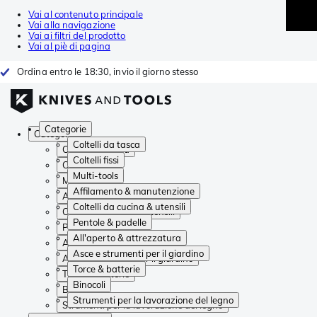
Vai al contenuto principale
Vai alla navigazione
Vai ai filtri del prodotto
Vai al piè di pagina
Ordina entro le 18:30, invio il giorno stesso
Categorie
Categorie
Coltelli da tasca
Coltelli da tasca
Coltelli fissi
Coltelli fissi
Multi-tools
Multi-tools
Affilamento & manutenzione
Affilamento & manutenzione
Coltelli da cucina & utensili
Coltelli da cucina & utensili
Pentole & padelle
Pentole & padelle
All'aperto & attrezzatura
All'aperto & attrezzatura
Asce e strumenti per il giardino
Asce e strumenti per il giardino
Torce & batterie
Torce & batterie
Binocoli
Binocoli
Strumenti per la lavorazione del legno
Strumenti per la lavorazione del legno