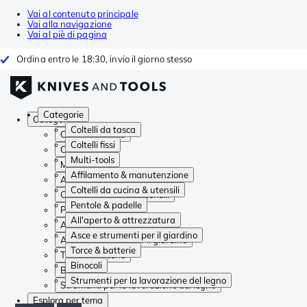
Vai al contenuto principale
Vai alla navigazione
Vai al piè di pagina
Ordina entro le 18:30, invio il giorno stesso
Categorie
Categorie
Coltelli da tasca
Coltelli da tasca
Coltelli fissi
Coltelli fissi
Multi-tools
Multi-tools
Affilamento & manutenzione
Affilamento & manutenzione
Coltelli da cucina & utensili
Coltelli da cucina & utensili
Pentole & padelle
Pentole & padelle
All'aperto & attrezzatura
All'aperto & attrezzatura
Asce e strumenti per il giardino
Asce e strumenti per il giardino
Torce & batterie
Torce & batterie
Binocoli
Binocoli
Strumenti per la lavorazione del legno
Strumenti per la lavorazione del legno
Esplora per tema