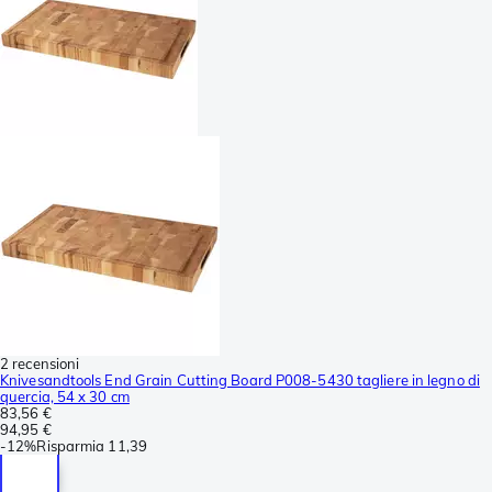
2 recensioni
Knivesandtools End Grain Cutting Board P008-5430 tagliere in legno di
quercia, 54 x 30 cm
83,56 €
94,95 €
-
12%
Risparmia
11,39