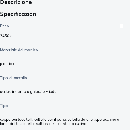
Descrizione
Specificazioni
Peso
2450
g
Materiale del manico
plastica
Tipo di metallo
acciao indurito a ghiaccio Friodur
Tipo
ceppo portacoltelli
,
coltello per il pane
,
coltello da chef
,
spelucchino a
lama dritta
,
coltello multiuso
,
trinciante da cucina