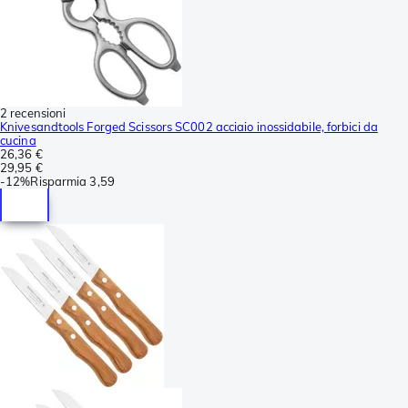
2 recensioni
Knivesandtools Forged Scissors SC002 acciaio inossidabile, forbici da
cucina
26,36 €
29,95 €
-
12%
Risparmia
3,59