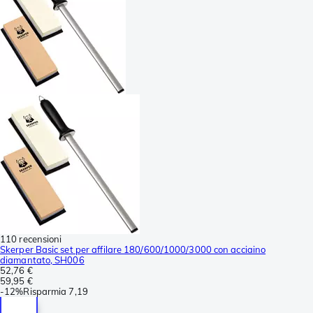
110 recensioni
Skerper Basic set per affilare 180/600/1000/3000 con acciaino
diamantato, SH006
52,76 €
59,95 €
-
12%
Risparmia
7,19