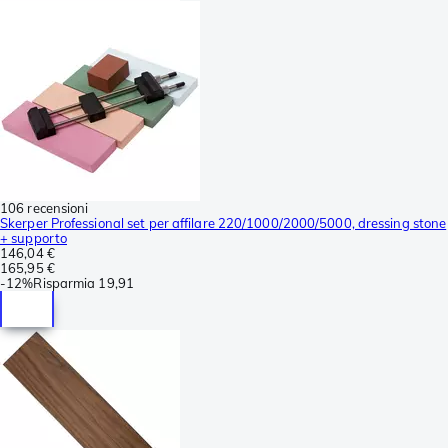
106 recensioni
Skerper Professional set per affilare 220/1000/2000/5000, dressing stone
+ supporto
146,04 €
165,95 €
-
12%
Risparmia
19,91