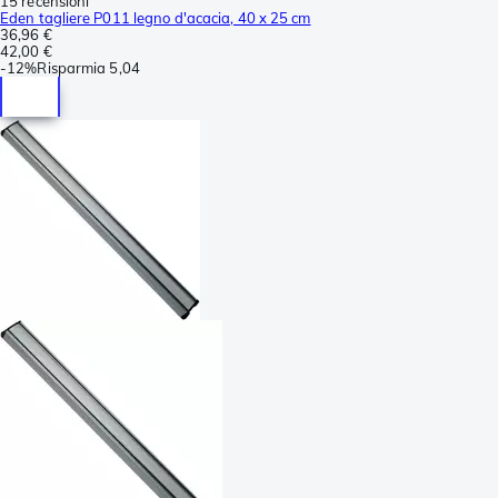
15 recensioni
Eden tagliere P011 legno d'acacia, 40 x 25 cm
36,96 €
42,00 €
-
12%
Risparmia
5,04