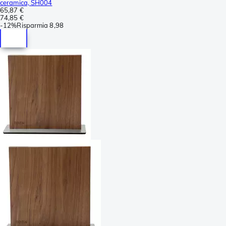
ceramica, SH004
65,87 €
74,85 €
-
12%
Risparmia
8,98