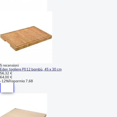
5 recensioni
Eden tagliere P012 bambù, 45 x 30 cm
56,32 €
64,00 €
-
12%
Risparmia
7,68