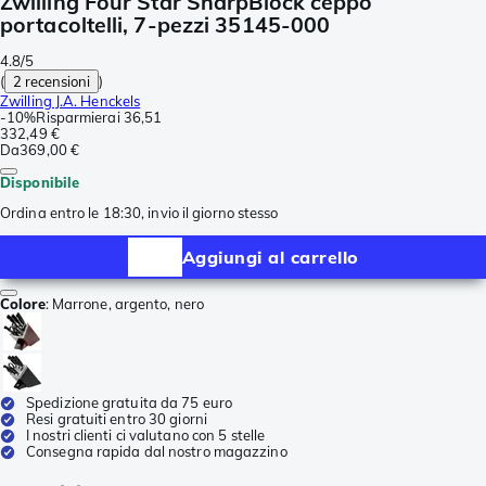
Zwilling Four Star SharpBlock ceppo
portacoltelli, 7-pezzi 35145-000
4.8/5
(
2 recensioni
)
Zwilling J.A. Henckels
-
10%
Risparmierai
36,51
332,49 €
Da
369,00 €
Disponibile
Ordina entro le 18:30, invio il giorno stesso
Aggiungi al carrello
Colore
:
Marrone, argento, nero
Spedizione gratuita da 75 euro
Resi gratuiti entro 30 giorni
I nostri clienti ci valutano con 5 stelle
Consegna rapida dal nostro magazzino