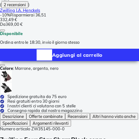
(
2 recensioni
)
Zwilling J.A. Henckels
-
10%
Risparmierai
36,51
332,49 €
Da
369,00 €
Disponibile
Ordina entro le 18:30, invio il giorno stesso
Aggiungi al carrello
Colore
:
Marrone, argento, nero
Spedizione gratuita da 75 euro
Resi gratuiti entro 30 giorni
I nostri clienti ci valutano con 5 stelle
Consegna rapida dal nostro magazzino
Descrizione
Offerte combinate
Recensioni
Altri hanno visto anche
Specificazioni
Argomenti rilevanti
Numero articolo
ZW35145-000-0