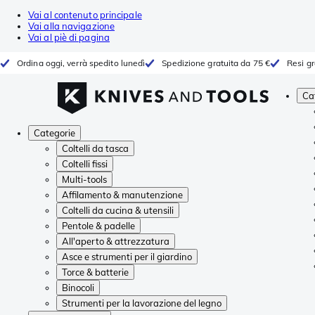
Vai al contenuto principale
Vai alla navigazione
Vai al piè di pagina
Ordina oggi, verrà spedito lunedì
Spedizione gratuita da 75 €
Resi gr
Ca
Categorie
Coltelli da tasca
Coltelli fissi
Multi-tools
Affilamento & manutenzione
Coltelli da cucina & utensili
Pentole & padelle
All'aperto & attrezzatura
Asce e strumenti per il giardino
Torce & batterie
Binocoli
Strumenti per la lavorazione del legno