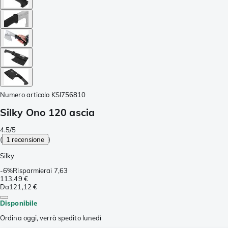
Numero articolo
KSI756810
Silky Ono 120 ascia
4.5/5
(
1 recensione
)
Silky
-
6%
Risparmierai
7,63
113,49 €
Da
121,12 €
Disponibile
Ordina oggi, verrà spedito lunedì