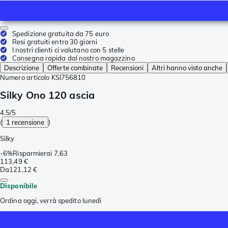
Spedizione gratuita da 75 euro
Resi gratuiti entro 30 giorni
I nostri clienti ci valutano con 5 stelle
Consegna rapida dal nostro magazzino
Descrizione
Offerte combinate
Recensioni
Altri hanno visto anche
Numero articolo
KSI756810
Silky Ono 120 ascia
4.5/5
(
1 recensione
)
Silky
-
6%
Risparmierai
7,63
113,49 €
Da
121,12 €
Disponibile
Ordina oggi, verrà spedito lunedì