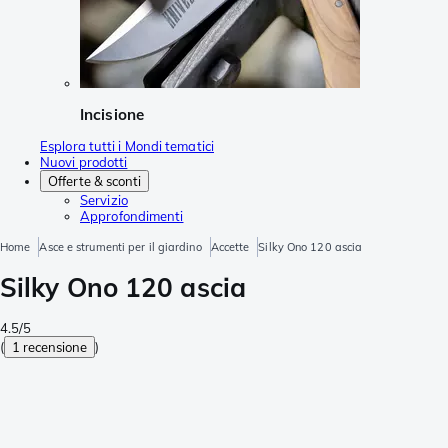
Incisione
Esplora tutti i Mondi tematici
Nuovi prodotti
Offerte & sconti
Servizio
Approfondimenti
Home
Asce e strumenti per il giardino
Accette
Silky Ono 120 ascia
Silky Ono 120 ascia
4.5/5
(
1 recensione
)