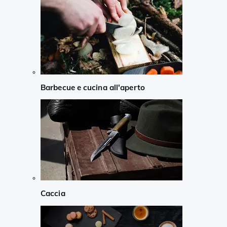
Barbecue e cucina all'aperto
Caccia