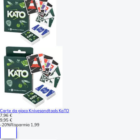
Carte da gioco Knivesandtools KaTO
7,96 €
9,95 €
-
20%
Risparmia
1,99