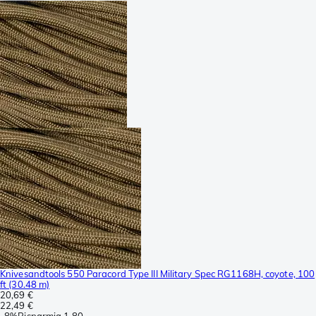
Knivesandtools 550 Paracord Type III Military Spec RG1168H, coyote, 100
ft (30.48 m)
20,69 €
22,49 €
-
8%
Risparmia
1,80