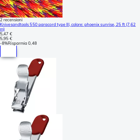
2 recensioni
Knivesandtools 550 paracord type III, colore: phoenix sunrise, 25 ft (7,62
m)
5,47 €
5,95 €
-
8%
Risparmia
0,48