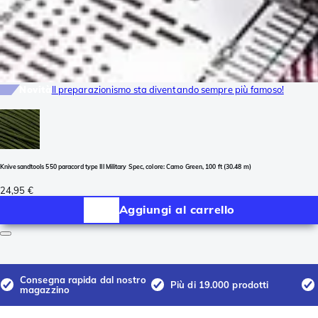
Novità
Il preparazionismo sta diventando sempre più famoso!
Knivesandtools 550 paracord type III Military Spec, colore: Camo Green, 100 ft (30.48 m)
24,95 €
Aggiungi al carrello
Consegna rapida dal nostro
Più di 19.000 prodotti
magazzino