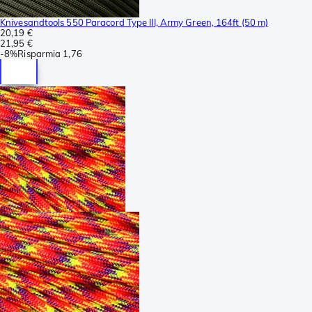
Knivesandtools 550 Paracord Type III, Army Green, 164ft (50 m)
20,19 €
21,95 €
-
8%
Risparmia
1,76