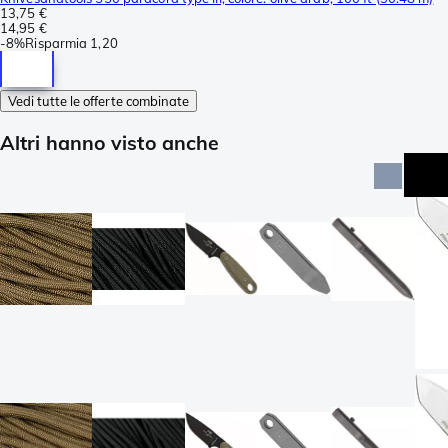
13,75 €
14,95 €
-
8%
Risparmia
1,20
Vedi tutte le offerte combinate
Altri hanno visto anche
no