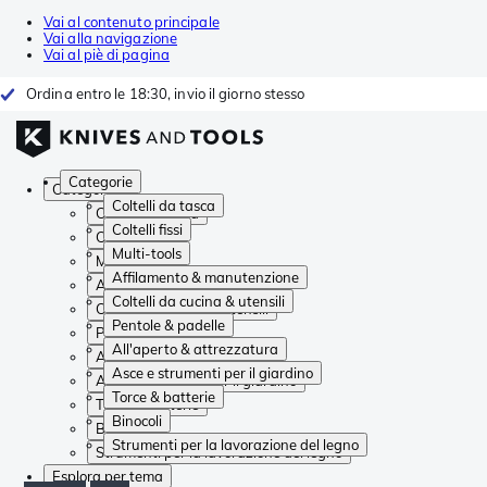
Vai al contenuto principale
Vai alla navigazione
Vai al piè di pagina
Ordina entro le 18:30, invio il giorno stesso
Categorie
Categorie
Coltelli da tasca
Coltelli da tasca
Coltelli fissi
Coltelli fissi
Multi-tools
Multi-tools
Affilamento & manutenzione
Affilamento & manutenzione
Coltelli da cucina & utensili
Coltelli da cucina & utensili
Pentole & padelle
Pentole & padelle
All'aperto & attrezzatura
All'aperto & attrezzatura
Asce e strumenti per il giardino
Asce e strumenti per il giardino
Torce & batterie
Torce & batterie
Binocoli
Binocoli
Strumenti per la lavorazione del legno
Strumenti per la lavorazione del legno
Esplora per tema