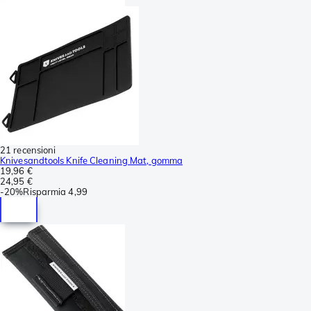
21 recensioni
Knivesandtools Knife Cleaning Mat, gomma
19,96 €
24,95 €
-
20%
Risparmia
4,99