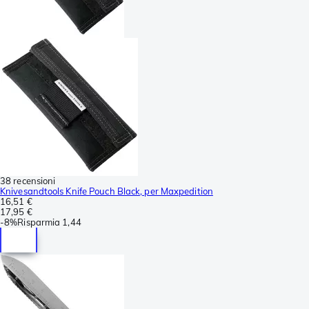
38 recensioni
Knivesandtools Knife Pouch Black, per Maxpedition
16,51 €
17,95 €
-
8%
Risparmia
1,44