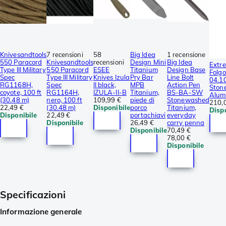
Knivesandtools
7 recensioni
58
Big Idea
1 recensione
550 Paracord
Knivesandtools
recensioni
Design Mini
Big Idea
Extr
Type III Military
550 Paracord
ESEE
Titanium
Design Base
Folgo
Spec
Type III Military
Knives Izula
Pry Bar
Line Bolt
04.1
RG1168H,
Spec
II black,
MPB
Action Pen
Ston
coyote, 100 ft
RG1164H,
IZULA-II-B
Titanium,
BS-BA-SW
Alumi
(30.48 m)
nero, 100 ft
109,99 €
piede di
Stonewashed
210,
22,49 €
(30.48 m)
Disponibile
porco
Titanium,
Disp
Disponibile
22,49 €
portachiavi
everyday
Disponibile
26,49 €
carry penna
Disponibile
70,49 €
78,00 €
Disponibile
Specificazioni
Informazione generale