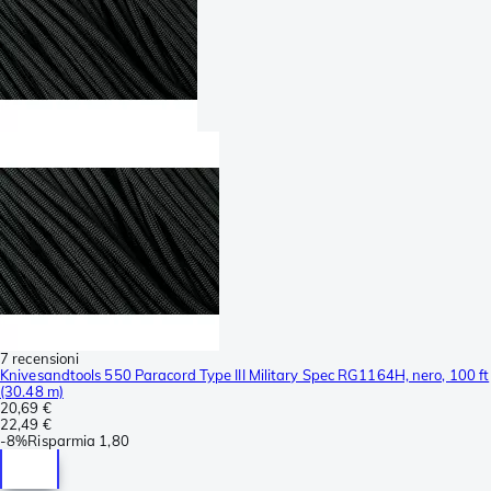
7 recensioni
Knivesandtools 550 Paracord Type III Military Spec RG1164H, nero, 100 ft
(30.48 m)
20,69 €
22,49 €
-
8%
Risparmia
1,80