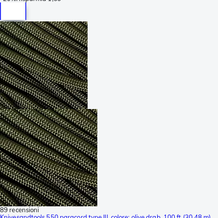
89 recensioni
Knivesandtools 550 paracord type III, colore: olive drab, 100 ft (30.48 m)