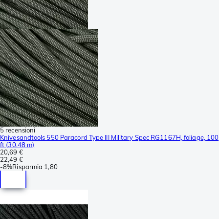
5 recensioni
Knivesandtools 550 Paracord Type III Military Spec RG1167H, foliage, 100
ft (30.48 m)
20,69 €
22,49 €
-
8%
Risparmia
1,80