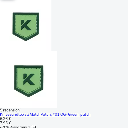
5 recensioni
Knivesandtools #MatchPatch, #01 OG-Green, patch
6,36 €
7,95 €
-
20%
Risparmia
1,59