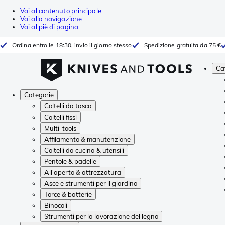
Vai al contenuto principale
Vai alla navigazione
Vai al piè di pagina
Ordina entro le 18:30, invio il giorno stesso
Spedizione gratuita da 75 €
Ca
Categorie
Coltelli da tasca
Coltelli fissi
Multi-tools
Affilamento & manutenzione
Coltelli da cucina & utensili
Pentole & padelle
All'aperto & attrezzatura
Asce e strumenti per il giardino
Torce & batterie
Binocoli
Strumenti per la lavorazione del legno