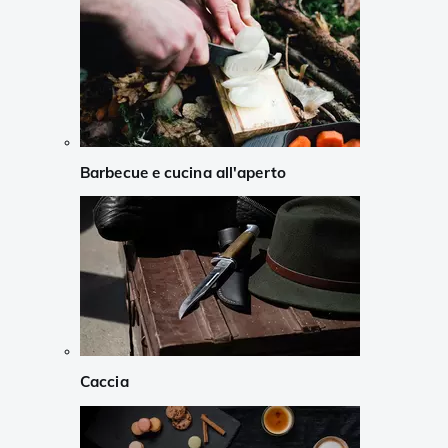
Barbecue e cucina all'aperto
Caccia