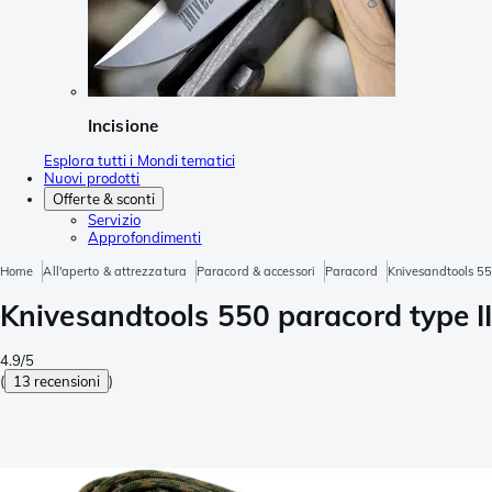
Incisione
Esplora tutti i Mondi tematici
Nuovi prodotti
Offerte & sconti
Servizio
Approfondimenti
Home
All'aperto & attrezzatura
Paracord & accessori
Paracord
Knivesandtools 550
Knivesandtools 550 paracord type III
4.9/5
(
13 recensioni
)