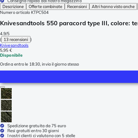
Consegna rapida dal nostro magazzino
Descrizione
Offerte combinate
Recensioni
Altri hanno visto anche
Numero articolo
KTPC504
Knivesandtools 550 paracord type III, colore: te
4.9/5
(
13 recensioni
)
Knivesandtools
5,95 €
Disponibile
Ordina entro le 18:30, invio il giorno stesso
Spedizione gratuita da 75 euro
Resi gratuiti entro 30 giorni
I nostri clienti ci valutano con 5 stelle