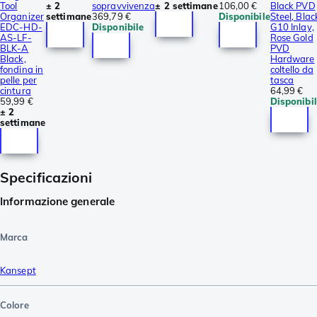
Tool
± 2
sopravvivenza
± 2 settimane
106,00 €
Black PVD
Organizer
settimane
369,79 €
Disponibile
Steel, Blac
EDC-HD-
Disponibile
G10 Inlay,
AS-LF-
Rose Gold
BLK-A
PVD
Black,
Hardware
fondina in
coltello da
pelle per
tasca
cintura
64,99 €
59,99 €
Disponibi
± 2
settimane
Specificazioni
Informazione generale
Marca
Kansept
Colore