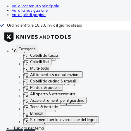
Vai al contenuto principale
Vai alla navigazione
Vai al piè di pagina
Ordina entro le 18:30, invio il giorno stesso
Categorie
Categorie
Coltelli da tasca
Coltelli da tasca
Coltelli fissi
Coltelli fissi
Multi-tools
Multi-tools
Affilamento & manutenzione
Affilamento & manutenzione
Coltelli da cucina & utensili
Coltelli da cucina & utensili
Pentole & padelle
Pentole & padelle
All'aperto & attrezzatura
All'aperto & attrezzatura
Asce e strumenti per il giardino
Asce e strumenti per il giardino
Torce & batterie
Torce & batterie
Binocoli
Binocoli
Strumenti per la lavorazione del legno
Strumenti per la lavorazione del legno
Esplora per tema