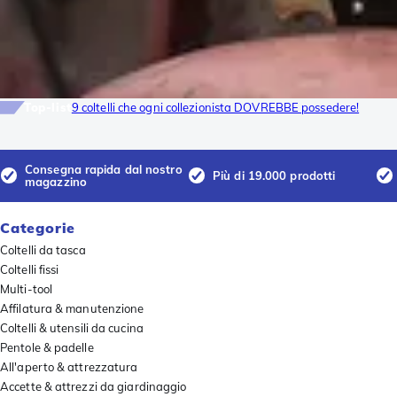
Top-list
9 coltelli che ogni collezionista DOVREBBE possedere!
Consegna rapida dal nostro
Più di 19.000 prodotti
magazzino
Categorie
Coltelli da tasca
Coltelli fissi
Multi-tool
Affilatura & manutenzione
Coltelli & utensili da cucina
Pentole & padelle
All'aperto & attrezzatura
Accette & attrezzi da giardinaggio