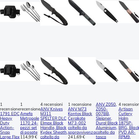
1
1
4 recensioni
1 recensione
ANV Z050,
4 recension
recensione
recensione
ANV Knives
ANV M73
Z050-
Artisan
1791 EDC
Amefa
M311
Kontos Black
007BB,
Cutlery
Heavy
Metropole
SPELTER DLC
Cerakote
Sleipner,
Holm
Duty
1170 24-
Elmax Black
M73-002
Dural Black
1875P-
Action-
pezzi set
Handle, Black
coltello da
Aluminium,
BRG, Blac
Snap
di posate
Kydex Sheath,
sopravvivenza
coltello da
PVD AR-
Large Flex
114,99 €
coltello da
241,69 €
tasca
RPM9,