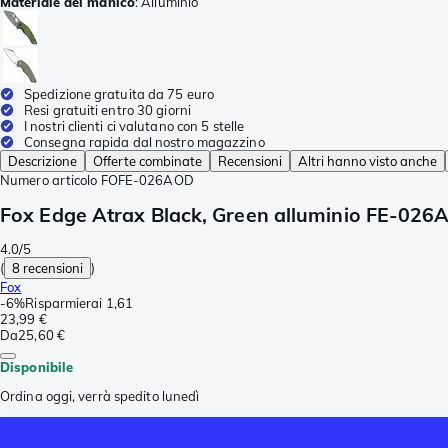
Materiale del manico
:
Alluminio
Spedizione gratuita da 75 euro
Resi gratuiti entro 30 giorni
I nostri clienti ci valutano con 5 stelle
Consegna rapida dal nostro magazzino
Descrizione
Offerte combinate
Recensioni
Altri hanno visto anche
Numero articolo
FOFE-026AOD
Fox Edge Atrax Black, Green alluminio FE-026A
4.0/5
(
8 recensioni
)
Fox
-
6%
Risparmierai
1,61
23,99 €
Da
25,60 €
Disponibile
Ordina oggi, verrà spedito lunedì