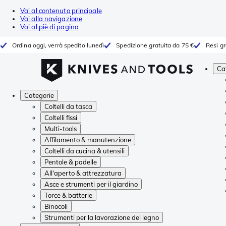
Vai al contenuto principale
Vai alla navigazione
Vai al piè di pagina
Ordina oggi, verrà spedito lunedì
Spedizione gratuita da 75 €
Resi gr
Ca
Categorie
Coltelli da tasca
Coltelli fissi
Multi-tools
Affilamento & manutenzione
Coltelli da cucina & utensili
Pentole & padelle
All'aperto & attrezzatura
Asce e strumenti per il giardino
Torce & batterie
Binocoli
Strumenti per la lavorazione del legno