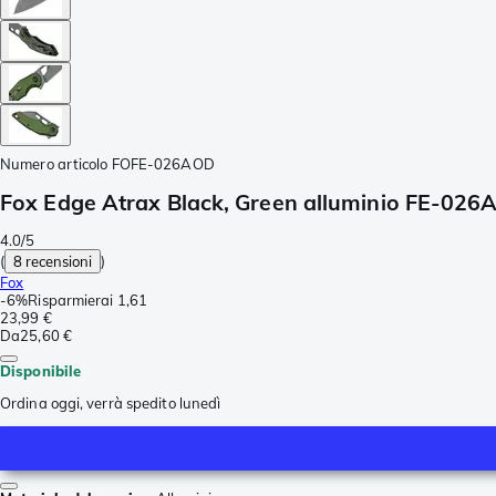
Numero articolo
FOFE-026AOD
Fox Edge Atrax Black, Green alluminio FE-026A
4.0/5
(
8 recensioni
)
Fox
-
6%
Risparmierai
1,61
23,99 €
Da
25,60 €
Disponibile
Ordina oggi, verrà spedito lunedì