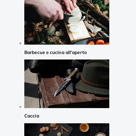
Barbecue e cucina all'aperto
Caccia