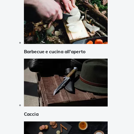
Barbecue e cucina all'aperto
Caccia