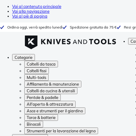
Vai al contenuto principale
Vai alla navigazione
Vai al piè di pagina
Ordina oggi, verrà spedito lunedì
Spedizione gratuita da 75 €
Resi gr
Ca
Categorie
Coltelli da tasca
Coltelli fissi
Multi-tools
Affilamento & manutenzione
Coltelli da cucina & utensili
Pentole & padelle
All'aperto & attrezzatura
Asce e strumenti per il giardino
Torce & batterie
Binocoli
Strumenti per la lavorazione del legno