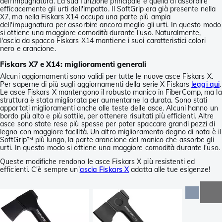
dell'impugnatura. La sua funzione principale è quella di assorbire
efficacemente gli urti dell'impatto. Il SoftGrip era già presente nella
X7, ma nella Fiskars X14 occupa una parte più ampia
dell'impugnatura per assorbire ancora meglio gli urti. In questo modo
si ottiene una maggiore comodità durante l'uso. Naturalmente,
l'ascia da spacco Fiskars X14 mantiene i suoi caratteristici colori
nero e arancione.
Fiskars X7 e X14: miglioramenti generali
Alcuni aggiornamenti sono validi per tutte le nuove asce Fiskars X.
Per saperne di più sugli aggiornamenti della serie X Fiskars
leggi qui
.
Le asce Fiskars X mantengono il robusto manico in FiberComp, ma la
struttura è stata migliorata per aumentarne la durata. Sono stati
apportati miglioramenti anche alle teste delle asce. Alcuni hanno un
bordo più alto e più sottile, per ottenere risultati più efficienti. Altre
asce sono state rese più spesse per poter spaccare grandi pezzi di
legno con maggiore facilità. Un altro miglioramento degno di nota è il
SoftGrip™ più lungo, la parte arancione del manico che assorbe gli
urti. In questo modo si ottiene una maggiore comodità durante l'uso.
Queste modifiche rendono le asce Fiskars X più resistenti ed
efficienti. C'è sempre un'
ascia Fiskars X
adatta alle tue esigenze!