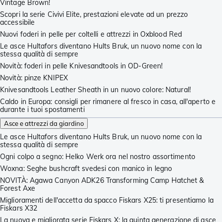
Vintage Brown!
Scopri la serie Civivi Elite, prestazioni elevate ad un prezzo
accessibile
Nuovi foderi in pelle per coltelli e attrezzi in Oxblood Red
Le asce Hultafors diventano Hults Bruk, un nuovo nome con la
stessa qualità di sempre
Novità: foderi in pelle Knivesandtools in OD-Green!
Novità: pinze KNIPEX
Knivesandtools Leather Sheath in un nuovo colore: Natural!
Caldo in Europa: consigli per rimanere al fresco in casa, all'aperto e
durante i tuoi spostamenti
Asce e attrezzi da giardino
Le asce Hultafors diventano Hults Bruk, un nuovo nome con la
stessa qualità di sempre
Ogni colpo a segno: Helko Werk ora nel nostro assortimento
Woxna: Seghe bushcraft svedesi con manico in legno
NOVITÀ: Agawa Canyon ADK26 Transforming Camp Hatchet &
Forest Axe
Miglioramenti dell'accetta da spacco Fiskars X25: ti presentiamo la
Fiskars X32
La nuova e migliorata serie Fiskars X: la quinta generazione di asce