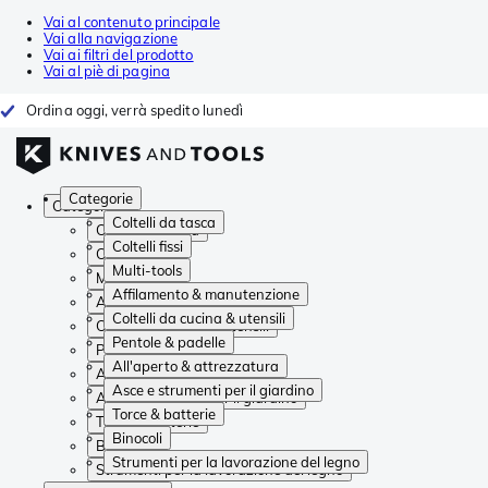
Vai al contenuto principale
Vai alla navigazione
Vai ai filtri del prodotto
Vai al piè di pagina
Ordina oggi, verrà spedito lunedì
Categorie
Categorie
Coltelli da tasca
Coltelli da tasca
Coltelli fissi
Coltelli fissi
Multi-tools
Multi-tools
Affilamento & manutenzione
Affilamento & manutenzione
Coltelli da cucina & utensili
Coltelli da cucina & utensili
Pentole & padelle
Pentole & padelle
All'aperto & attrezzatura
All'aperto & attrezzatura
Asce e strumenti per il giardino
Asce e strumenti per il giardino
Torce & batterie
Torce & batterie
Binocoli
Binocoli
Strumenti per la lavorazione del legno
Strumenti per la lavorazione del legno