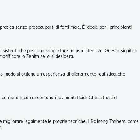
ratica senza preoccuparti di farti male. È ideale per i principianti
li resistenti che possono sopportare un uso intensivo. Questo significa
odificare lo Zenith se lo si desidera.
sto modo si ottiene un'esperienza di allenamento realistica, che
cerniere lisce consentono movimenti fluidi. Che si tratti di
si e migliorare legalmente le proprie tecniche. I Balisong Trainers, come
e.