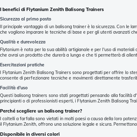
I benefici di Flytanium Zenith Balisong Trainers
Sicurezza al primo posto
Il principale vantaggio di un balisong trainer è la sicurezza. Con le l
che vogliono imparare le tecniche di base e per gli utenti avanzati ch
Qualità e durevolezza
Flytanium è nota per la sua abilità artigianale e per l'uso di materiali
che avrai un prodotto che durerà a lungo e che ti permetterà di allent
Esercitazioni pratiche
I Flytanium Zenith Balisong Trainers sono progettati per offrire lo ste
consente di perfezionare tecniche e movimenti direttamente trasferibil
Facilità d'uso
Questi balisong trainers sono stati progettati pensando alla facilità 
principianti o di professionisti esperti, i Flytanium Zenith Balisong Tr
Perché scegliere un balisong trainer?
I coltelli a farfalla sono vietati in molti paesi a causa della loro pote
il Flytanium Zenith, offrono una soluzione legale e sicura. Permettono 
Disponibile in diversi colori