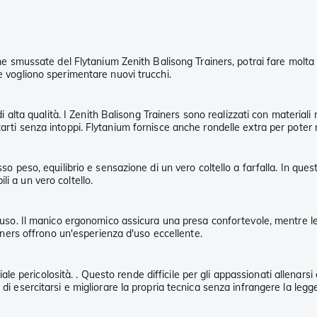
ame smussate del Flytanium Zenith Balisong Trainers, potrai fare molta p
e vogliono sperimentare nuovi trucchi.
 di alta qualità. I Zenith Balisong Trainers sono realizzati con materia
arti senza intoppi. Flytanium fornisce anche rondelle extra per poter m
sso peso, equilibrio e sensazione di un vero coltello a farfalla. In que
i a un vero coltello.
d'uso. Il manico ergonomico assicura una presa confortevole, mentre le 
ainers offrono un'esperienza d'uso eccellente.
nziale pericolosità. . Questo rende difficile per gli appassionati allenar
di esercitarsi e migliorare la propria tecnica senza infrangere la legg