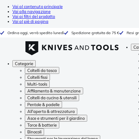
Vai al contenuto principale
Vai alla navigazione
Vai ai filtri del prodotto
Vai al piè di pagina
Ordina oggi, verrà spedito lunedì
Spedizione gratuita da 75 €
Resi gr
Ca
Categorie
Coltelli da tasca
Coltelli fissi
Multi-tools
Affilamento & manutenzione
Coltelli da cucina & utensili
Pentole & padelle
All'aperto & attrezzatura
Asce e strumenti per il giardino
Torce & batterie
Binocoli
Strumenti per la lavorazione del legno