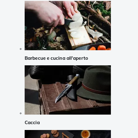
Barbecue e cucina all'aperto
Caccia