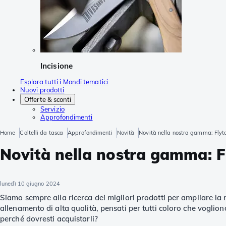
Incisione
Esplora tutti i Mondi tematici
Nuovi prodotti
Offerte & sconti
Servizio
Approfondimenti
Home
Coltelli da tasca
Approfondimenti
Novità
Novità nella nostra gamma: Flyt
Novità nella nostra gamma: F
lunedì 10 giugno 2024
Siamo sempre alla ricerca dei migliori prodotti per ampliare la
allenamento di alta qualità, pensati per tutti coloro che vogliono
perché dovresti acquistarli?