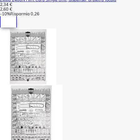
2,34 €
2,60 €
-
10%
Risparmia
0,26