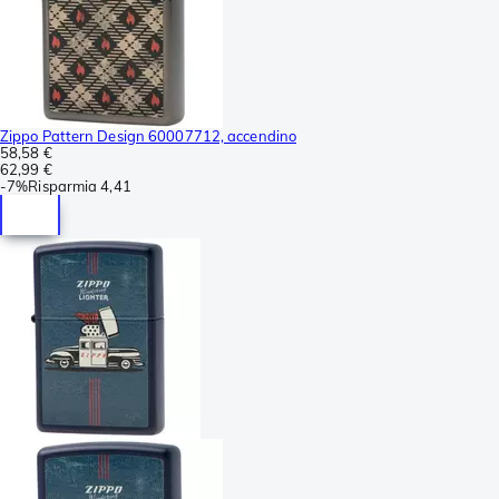
Zippo Pattern Design 60007712, accendino
58,58 €
62,99 €
-
7%
Risparmia
4,41