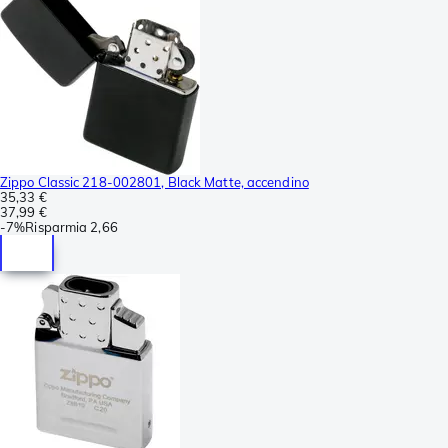
Zippo Classic 218-002801, Black Matte, accendino
35,33 €
37,99 €
-
7%
Risparmia
2,66