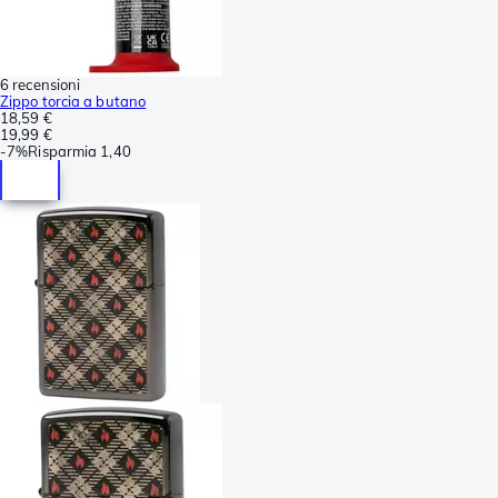
6 recensioni
Zippo torcia a butano
18,59 €
19,99 €
-
7%
Risparmia
1,40