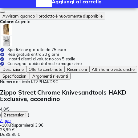
Aggiungi al carrello
Avvisami quando il prodotto è nuovamente disponibile
Colore
:
Argento
Spedizione gratuita da 75 euro
Resi gratuiti entro 30 giorni
I nostri clienti ci valutano con 5 stelle
Consegna rapida dal nostro magazzino
Descrizione
Offerte combinate
Recensioni
Altri hanno visto anche
Specificazioni
Argomenti rilevanti
Numero articolo
KTZPHAKDSC
Zippo Street Chrome Knivesandtools HAKD-
Exclusive, accendino
4.8/5
(
2 recensioni
)
Zippo
-
10%
Risparmierai
3,96
35,99 €
Da
39,95 €