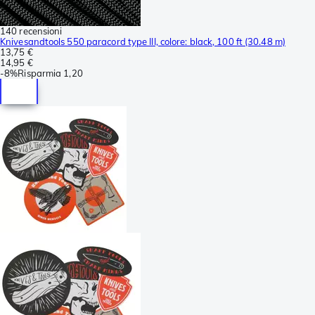
140 recensioni
Knivesandtools 550 paracord type III, colore: black, 100 ft (30.48 m)
13,75 €
14,95 €
-
8%
Risparmia
1,20