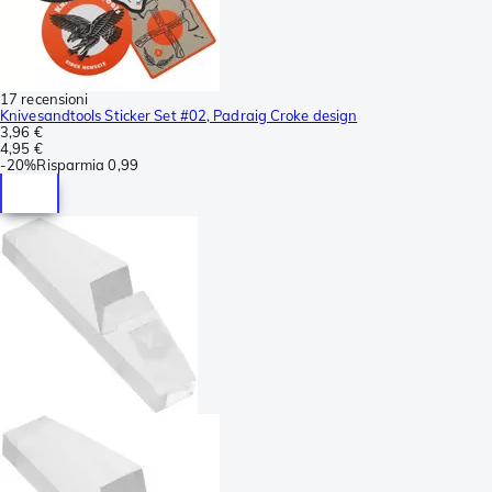
17 recensioni
Knivesandtools Sticker Set #02, Padraig Croke design
3,96 €
4,95 €
-
20%
Risparmia
0,99