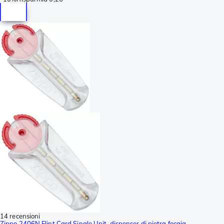
14 recensioni
Zippo 2406N Flint Card Single Unit, dispenser di pietra focaia