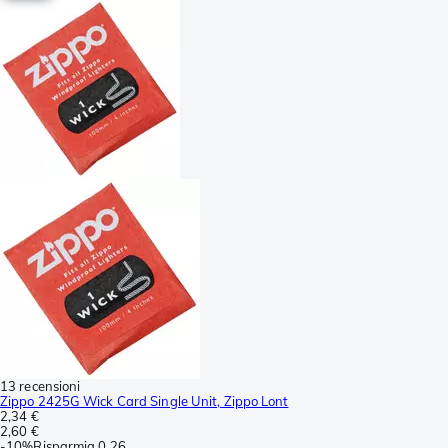
13 recensioni
Zippo 2425G Wick Card Single Unit, Zippo Lont
2,34 €
2,60 €
-
10%
Risparmia
0,26