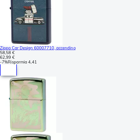
Zippo Car Design 60007710, accendino
58,58 €
62,99 €
-
7%
Risparmia
4,41