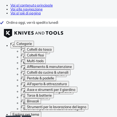
Vai al contenuto principale
Vai alla navigazione
Vai al piè di pagina
Ordina oggi, verrà spedito lunedì
Categorie
Categorie
Coltelli da tasca
Coltelli da tasca
Coltelli fissi
Coltelli fissi
Multi-tools
Multi-tools
Affilamento & manutenzione
Affilamento & manutenzione
Coltelli da cucina & utensili
Coltelli da cucina & utensili
Pentole & padelle
Pentole & padelle
All'aperto & attrezzatura
All'aperto & attrezzatura
Asce e strumenti per il giardino
Asce e strumenti per il giardino
Torce & batterie
Torce & batterie
Binocoli
Binocoli
Strumenti per la lavorazione del legno
Strumenti per la lavorazione del legno
Esplora per tema