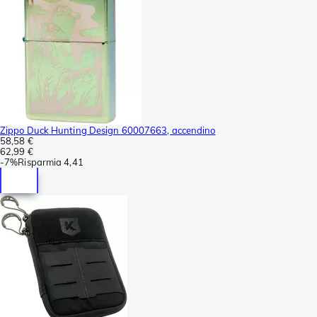
Zippo Duck Hunting Design 60007663, accendino
58,58 €
62,99 €
-
7%
Risparmia
4,41