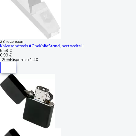
23 recensioni
Knivesandtools #OneKnifeStand, portacoltelli
5,59 €
6,99 €
-
20%
Risparmia
1,40