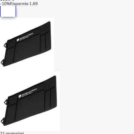
-
10%
Risparmia
1,69
21 recensioni