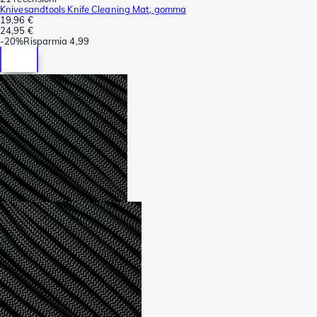
Knivesandtools Knife Cleaning Mat, gomma
19,96 €
24,95 €
-
20%
Risparmia
4,99