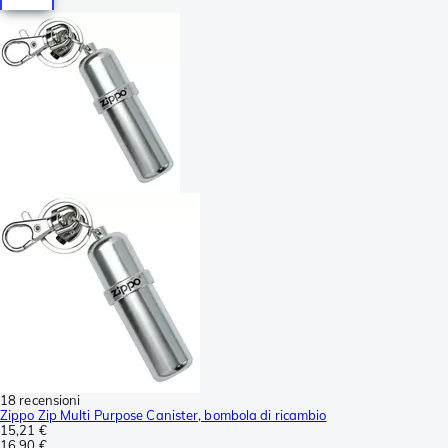
18 recensioni
Zippo Zip Multi Purpose Canister, bombola di ricambio
15,21 €
16,90 €