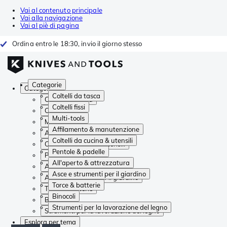
Vai al contenuto principale
Vai alla navigazione
Vai al piè di pagina
Ordina entro le 18:30, invio il giorno stesso
Categorie
Categorie
Coltelli da tasca
Coltelli da tasca
Coltelli fissi
Coltelli fissi
Multi-tools
Multi-tools
Affilamento & manutenzione
Affilamento & manutenzione
Coltelli da cucina & utensili
Coltelli da cucina & utensili
Pentole & padelle
Pentole & padelle
All'aperto & attrezzatura
All'aperto & attrezzatura
Asce e strumenti per il giardino
Asce e strumenti per il giardino
Torce & batterie
Torce & batterie
Binocoli
Binocoli
Strumenti per la lavorazione del legno
Strumenti per la lavorazione del legno
Esplora per tema