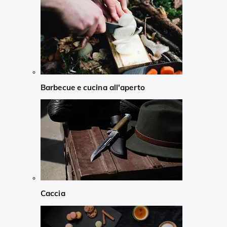
Barbecue e cucina all'aperto
Caccia