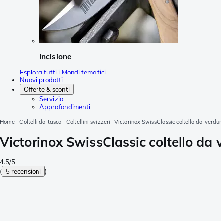
Incisione
Esplora tutti i Mondi tematici
Nuovi prodotti
Offerte & sconti
Servizio
Approfondimenti
Home
Coltelli da tasca
Coltellini svizzeri
Victorinox SwissClassic coltello da verdu
Victorinox SwissClassic coltello da
4.5/5
(
5 recensioni
)