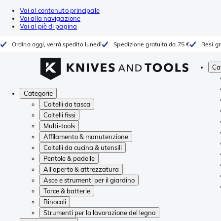
Vai al contenuto principale
Vai alla navigazione
Vai al piè di pagina
Ordina oggi, verrà spedito lunedì
Spedizione gratuita da 75 €
Resi gr
Ca
Categorie
Coltelli da tasca
Coltelli fissi
Multi-tools
Affilamento & manutenzione
Coltelli da cucina & utensili
Pentole & padelle
All'aperto & attrezzatura
Asce e strumenti per il giardino
Torce & batterie
Binocoli
Strumenti per la lavorazione del legno