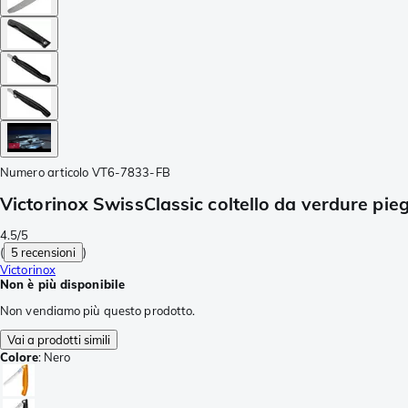
Numero articolo
VT6-7833-FB
Victorinox SwissClassic coltello da verdure pie
4.5/5
(
5 recensioni
)
Victorinox
Non è più disponibile
Non vendiamo più questo prodotto.
Vai a prodotti simili
Colore
:
Nero